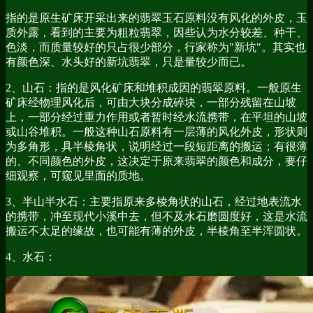
指的是原生矿床开采出来的翡翠玉石原料没有风化的外皮，玉
质外露，看到的主要为粗粒翡翠，因些认为水分较差、种干、
色淡，而质量较好的只占很少部分，行家称为"新坑"。其实也
有颜色深、水头好的新坑翡翠，只是量较少而已。
2、山石：指的是风化矿床和堆积成因的翡翠原料。一般原生
矿床经物理风化后，可由大块分成碎块，一部分残留在山坡
上，一部分经过重力作用或者暂时经水流携带，在平坦的山坡
或山谷堆积。一般这种山石原料有一层薄的风化外皮，形状则
为多角形，具半棱角状，说明经过一段短距离的搬运；有很薄
的、不同颜色的外皮，这决定于原来翡翠的颜色和成分，要仔
细观察，可窥见里面的质地。
3、半山半水石：主要指原来多棱角状的山石，经过地表流水
的携带，冲至现代小溪中去，但不及水石磨圆度好，这是水流
搬运不太足的缘故，也可能有薄的外皮，半棱角至半浑圆状。
4、水石：