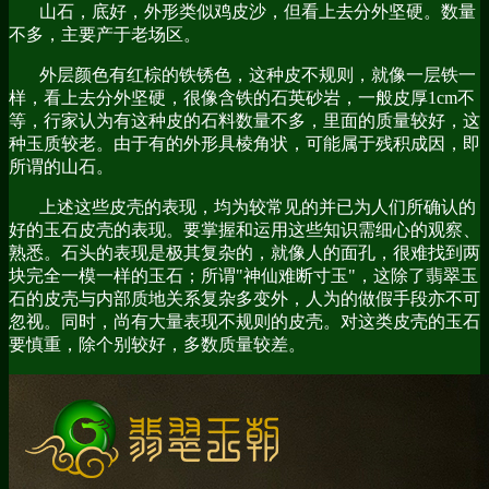
山石，底好，外形类似鸡皮沙，但看上去分外坚硬。数量
不多，主要产于老场区。
外层颜色有红棕的铁锈色，这种皮不规则，就像一层铁一
样，看上去分外坚硬，很像含铁的石英砂岩，一般皮厚1cm不
等，行家认为有这种皮的石料数量不多，里面的质量较好，这
种玉质较老。由于有的外形具棱角状，可能属于残积成因，即
所谓的山石。
上述这些皮壳的表现，均为较常见的并已为人们所确认的
好的玉石皮壳的表现。要掌握和运用这些知识需细心的观察、
熟悉。石头的表现是极其复杂的，就像人的面孔，很难找到两
块完全一模一样的玉石；所谓"神仙难断寸玉"，这除了翡翠玉
石的皮壳与内部质地关系复杂多变外，人为的做假手段亦不可
忽视。同时，尚有大量表现不规则的皮壳。对这类皮壳的玉石
要慎重，除个别较好，多数质量较差。