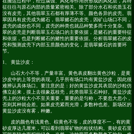
在搬运过程中，经过腐蚀、风化等作用所形成的风化层，其特
征往往与原石内部的质量紧密相关。除了部分水石和劣质玉石
没有皮壳，其他翡翠玉石都有厚薄不等、颜色各异的皮壳。翡
翠因具有皮壳成为赌石，翡翠赌石的皮壳，因矿山场口不同，
皮壳的成份也不同，皮壳的种类也就品种繁多而十分复杂。翡
翠的皮壳是判断翡翠玉石场口的主要依据，是赌石的重要特征
和依据，也是判断赌石的赌性的重要依据。分析翡翠赌石的皮
壳和预测皮壳下内部玉质颜色的变化，是翡翠赌石的首要环
节。
1、 黄盐沙皮：
山石大小不等，产量丰富。黄色表皮翻出黄色沙粒，是黄
沙皮中的上等货的表现。几乎所有场口均有黄盐沙皮，因此很
难辨认具体场口。要注意的是：好的黄盐沙皮其表层的沙粒仿
佛立起来，摸上去很象荔枝壳，此类翡翠玉石种好。黄盐沙皮
壳上的沙粒大小不至关重要，重要的是匀称，不要忽大忽小，
否则其种就会差。如果皮壳紧而光滑，多数种也差。新场区的
黄盐沙皮没有雾，种嫩。
皮的颜色有浅黄色、棕黄色不等，皮的厚度不一，有的黄
砂皮厚达几厘米，可以看到翡翠矿物的粒状结构。黄砂皮石里