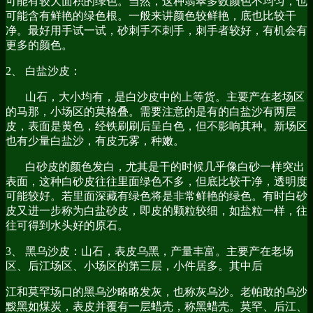
可能有较大面积的绿色。当然，这种翡翠多数颜色不均匀，也
可能含有鲜艳的绿色根。一般来讲颜色较鲜艳，底也比较干
净。最好用手试一试，砂刺手不刺手，刺手者较好，有机会有
更多的颜色。
2、 白盐沙皮：
山石，大小均有，是白沙皮中的上等货。主要产在老场区
的马那，小场区的莫格叠。需要注意的是有的白盐沙有两层
皮，表面是黄色，经铁刷刷后呈白色，但不影响其种。新场区
也有少量白盐沙，有皮无雾，种嫩。
白砂皮的颜色发白，尤其是干的时候几乎像白砂一样突出
表面，这种白砂皮往往里面绿色不多，但底比较干净，透明度
可能较好。若里面深藏有绿色将是非常鲜艳的绿色。有时白砂
皮又进一步称为白盐砂皮，即皮的颗粒较细，如盐粒一样，往
往可得到水头好的原石。
3、 黑乌沙皮：山石，表皮乌黑，产量丰富。主要产在老场
区、后江场区、小场区的第三层，小件居多。其中后
江和莫罕场口的黑乌沙略略发灰，也称灰乌沙。老帕敢的乌沙
黢黑如煤炭，表皮并覆有一层蜡壳，称黑蜡壳。莫罕、后江、