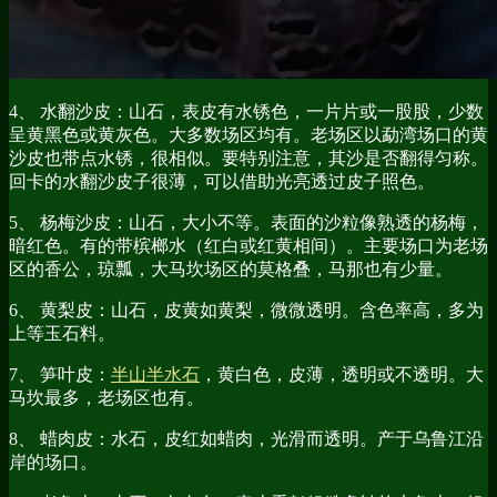
4、 水翻沙皮：山石，表皮有水锈色，一片片或一股股，少数
呈黄黑色或黄灰色。大多数场区均有。老场区以勐湾场口的黄
沙皮也带点水锈，很相似。要特别注意，其沙是否翻得匀称。
回卡的水翻沙皮子很薄，可以借助光亮透过皮子照色。
5、 杨梅沙皮：山石，大小不等。表面的沙粒像熟透的杨梅，
暗红色。有的带槟榔水（红白或红黄相间）。主要场口为老场
区的香公，琼瓢，大马坎场区的莫格叠，马那也有少量。
6、 黄梨皮：山石，皮黄如黄梨，微微透明。含色率高，多为
上等玉石料。
7、 笋叶皮：
半山半水石
，黄白色，皮薄，透明或不透明。大
马坎最多，老场区也有。
8、 蜡肉皮：水石，皮红如蜡肉，光滑而透明。产于乌鲁江沿
岸的场口。