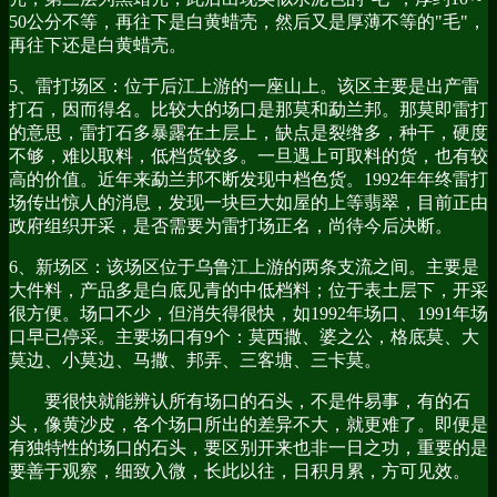
50公分不等，再往下是白黄蜡壳，然后又是厚薄不等的"毛"，
再往下还是白黄蜡壳。
5、雷打场区：位于后江上游的一座山上。该区主要是出产雷
打石，因而得名。比较大的场口是那莫和勐兰邦。那莫即雷打
的意思，雷打石多暴露在土层上，缺点是裂绺多，种干，硬度
不够，难以取料，低档货较多。一旦遇上可取料的货，也有较
高的价值。近年来勐兰邦不断发现中档色货。1992年年终雷打
场传出惊人的消息，发现一块巨大如屋的上等翡翠，目前正由
政府组织开采，是否需要为雷打场正名，尚待今后决断。
6、新场区：该场区位于乌鲁江上游的两条支流之间。主要是
大件料，产品多是白底见青的中低档料；位于表土层下，开采
很方便。场口不少，但消失得很快，如1992年场口、1991年场
口早已停采。主要场口有9个：莫西撒、婆之公，格底莫、大
莫边、小莫边、马撒、邦弄、三客塘、三卡莫。
要很快就能辨认所有场口的石头，不是件易事，有的石
头，像黄沙皮，各个场口所出的差异不大，就更难了。即便是
有独特性的场口的石头，要区别开来也非一日之功，重要的是
要善于观察，细致入微，长此以往，日积月累，方可见效。