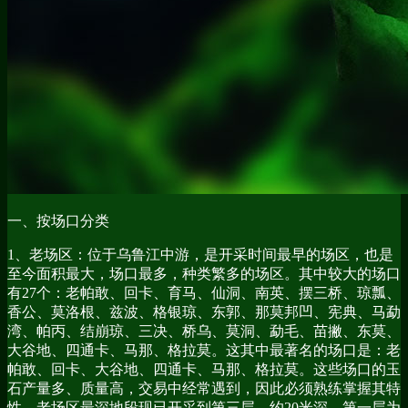
一、按场口分类
1、老场区：位于乌鲁江中游，是开采时间最早的场区，也是
至今面积最大，场口最多，种类繁多的场区。其中较大的场口
有27个：老帕敢、回卡、育马、仙洞、南英、摆三桥、琼瓢、
香公、莫洛根、兹波、格银琼、东郭、那莫邦凹、宪典、马勐
湾、帕丙、结崩琼、三决、桥乌、莫洞、勐毛、苗撇、东莫、
大谷地、四通卡、马那、格拉莫。这其中最著名的场口是：老
帕敢、回卡、大谷地、四通卡、马那、格拉莫。这些场口的玉
石产量多、质量高，交易中经常遇到，因此必须熟练掌握其特
性。老场区最深地段现已开采到第三层，约20米深。第一层为