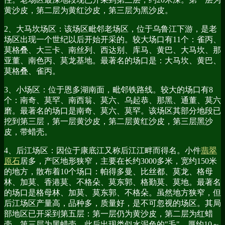
黄沙皮，第二层为黄红沙皮，第三层为黑沙皮。
2、大马坎场区：该场区毗邻老场区，位于乌鲁江下游，是老
场区出现一个世纪以后开始开采的。较大场口有11个：雀丙、
莫格叠、大三卡、南丝列、西达别、库马、黄巴、大马坎、那
亚董、南色丙、莫龙基地。最著名的场口是：大马坎、黄巴、
莫格叠、雀丙。
3、小场区：位于恩多湖南面，毗邻铁路线。较大的场口有8
个：南奇、莫罕、南西翁、莫六、乌起恭、那黑、通董、莫六
磨。最著名的场口是南奇、莫六、莫罕。该场区其部分地段已
挖到第三层，第一层黄沙皮，第二层黄红沙皮，第三层黑沙
皮，带蜡壳。
4、后江场区：因位于康底江又称后江江畔而得名。小件
翡翠
原石
居多，产区地形狭窄，主要在长约3000多米，宽约150米
的地方，散布着10个场口：帕得多曼、比丝都、莫龙、格母
林、加莫、香港莫、不格朵、莫东郭、格勤莫、莫地。最著名
的场口是格母林、加莫、莫东郭、不格朵。虽然地方狭窄，但
后江场区产量高，品种多，质量好，是不可忽视的场区。其局
部地区已开采到第五层：第一层仍为黄沙皮，第二层为红蜡
壳，第三层为黑蜡壳，此后出现类似水泥色的"毛"，厚约10～