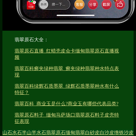
翡翠原石大全：
翡翠原石直播_红蜡壳皮会卡缅甸翡翠原石直播视
频
翡翠百科癣夹绿种翡翠_癣夹绿种翡翠种水特点表
现
翡翠百科绿辉石质墨翠_绿辉石质墨翠种水有什么
特征？
翡翠百科_商业玉是什么?商业玉有哪些代表品类?
翡翠原石料子_缅甸马萨场口翡翠原石料子皮壳特
征表现
山石
水石
半山半水石
翡翠原石
缅甸翡翠
白砂皮
白沙皮
绺
铁沙皮