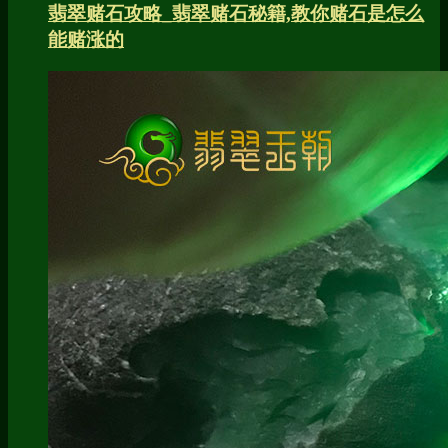
翡翠赌石攻略_翡翠赌石秘籍,教你赌石是怎么
能赌涨的