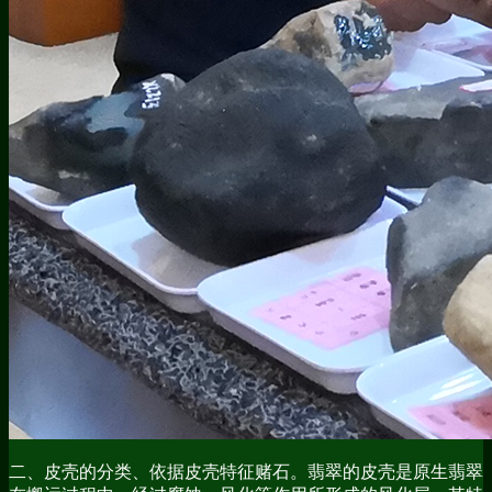
二、皮壳的分类、依据皮壳特征赌石。翡翠的皮壳是原生翡翠