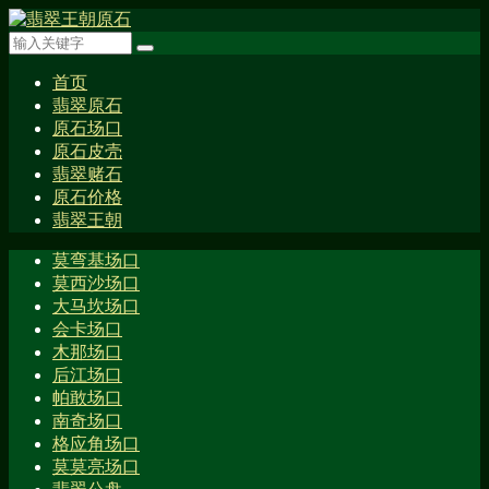
首页
翡翠原石
原石场口
原石皮壳
翡翠赌石
原石价格
翡翠王朝
莫弯基场口
莫西沙场口
大马坎场口
会卡场口
木那场口
后江场口
帕敢场口
南奇场口
格应角场口
莫莫亮场口