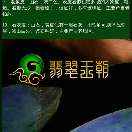
9、 老象皮：山石，灰白色。表皮看似粗糙多皱的大象皮，粗
糙。看似无沙，摸着糙手，但底好，多有玻璃底。主要产自老
帕敢。
10、石灰皮：山石，表皮似有一层石灰，用铁刷可刷掉石灰
层，露出白沙。该石种好，主要产自老场区。