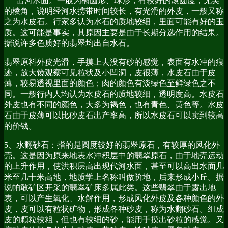
出河水面。一般为椭圆形、球形，有较好的滚圆度，无尖
的棱角，说明经河水携带时间较长，有光滑的外皮，一般又称
之为水皮石。行家多认为水石的质地较细，里面可能有好的玉
质。这可能是事实，其原因主要是由于长期分选作用的结果。
据说许多色质好的翡翠均出自水石。
翡翠原料外皮光滑，手摸上去没有砂的感觉，表面有水冲的痕
迹，放大镜观察可见粒状及小凹洞，皮很薄，水皮石由于皮
薄，较易透视里面的颜色；肉的颜色有淡绿色至鲜绿色之不
同。一般行内人均认为水皮石的质地较细，透明度高。水皮石
外皮也有不同的颜色，大多为褐色，也有青色、黄色等。水皮
石由于皮薄可以比砂皮石出产率高，所以水皮石可以卖到较高
的价钱。
5、水翻砂石：指的是圆度较好的翡翠原石，有较厚的风化外
壳。这是因为原来地表水冲积层中的翡翠原石，由于地壳运动
的上升作用，使洪积层高出现代河水面，甚至可以高出水面几
米至几十米高地，地质学上名称叫做阶地，后来形成小丘。据
说帕敢矿区开采的翡翠矿床多属此类。这些翡翠由于露出地
表，可以产生氧化、水解作用，形成风化外皮及各种颜色的外
皮，皮可以有粒状矿物，形成各种砂皮，称为水翻砂石。组成
皮的颗粒较粗，但也有较细的砂，能用手摸出砂粒的感觉。又