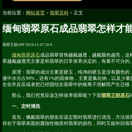
当前位置：
网站首页
>
翡翠百科
> 正文
缅甸翡翠原石成品翡翠怎样才
翡翠王朝APP
2019-11-07
20
0
缅甸翡翠原石
成品翡翠首饰
越戴越透，越戴颜色越亮，这
翠越戴越透亮主要是和翡翠的日常保养决定的，有着不可分的
原理：翡翠的成分主要是硬玉，纯净的硬玉是没有颜色的，
液中水分占99%，还有1%的固体物，主要是氯化钠，以及少量
生化学反应或者把已经固结在翡翠中的铬离子溶解而产生迁移
那么，我们究竟应该怎样保养翡翠呢？下面
翡翠王朝原石
一、定时清洗
首先，佩戴翡翠的朋友应该定期对翡翠进行清洗，方法很简单
存在于翡翠表面的腐蚀性物质对翡翠的损伤，同时又能补回翡翠