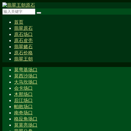
首页
翡翠原石
原石场口
原石皮壳
翡翠赌石
原石价格
翡翠王朝
莫弯基场口
莫西沙场口
大马坎场口
会卡场口
木那场口
后江场口
帕敢场口
南奇场口
格应角场口
莫莫亮场口