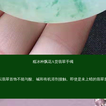
糯冰种飘花A货翡翠手镯
翡翠首饰不能与酸、碱和有机溶剂接触。即使是未上蜡的翡翠首