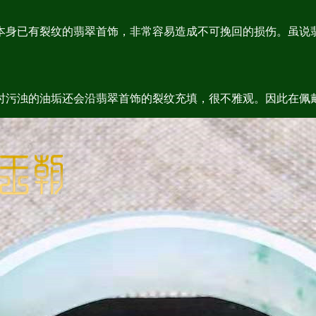
身已有裂纹的翡翠首饰，非常容易造成不可挽回的损伤。虽说翡
污浊的油垢还会沿翡翠首饰的裂纹充填，很不雅观。因此在佩戴