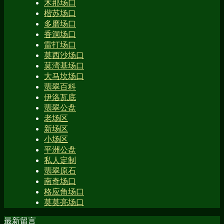
木那场口
楷苏场口
多磨场口
香洞场口
雷打场口
莫西沙场口
莫湾基场口
大马坎场口
翡翠百科
伊洛瓦底
翡翠公盘
老场区
新场区
小场区
平洲公盘
私人定制
翡翠原石
南奇场口
格应角场口
莫莫亮场口
最新留言