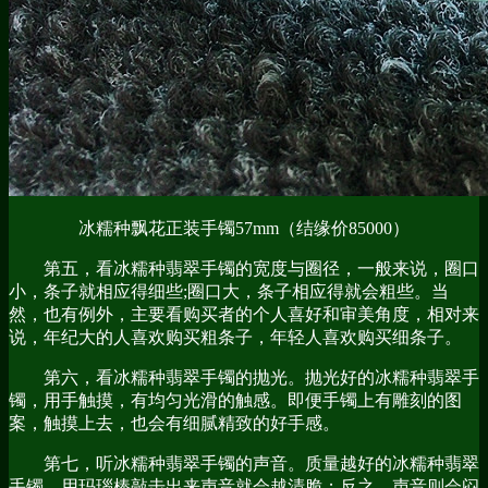
冰糯种飘花正装手镯57mm（结缘价85000）
第五，看冰糯种翡翠手镯的宽度与圈径，一般来说，圈口
小，条子就相应得细些;圈口大，条子相应得就会粗些。当
然，也有例外，主要看购买者的个人喜好和审美角度，相对来
说，年纪大的人喜欢购买粗条子，年轻人喜欢购买细条子。
第六，看冰糯种翡翠手镯的抛光。抛光好的冰糯种翡翠手
镯，用手触摸，有均匀光滑的触感。即便手镯上有雕刻的图
案，触摸上去，也会有细腻精致的好手感。
第七，听冰糯种翡翠手镯的声音。质量越好的冰糯种翡翠
手镯，用玛瑙棒敲击出来声音就会越清脆；反之，声音则会闷