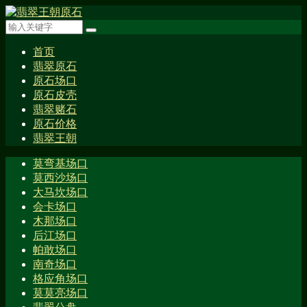
首页
翡翠原石
原石场口
原石皮壳
翡翠赌石
原石价格
翡翠王朝
莫弯基场口
莫西沙场口
大马坎场口
会卡场口
木那场口
后江场口
帕敢场口
南奇场口
格应角场口
莫莫亮场口