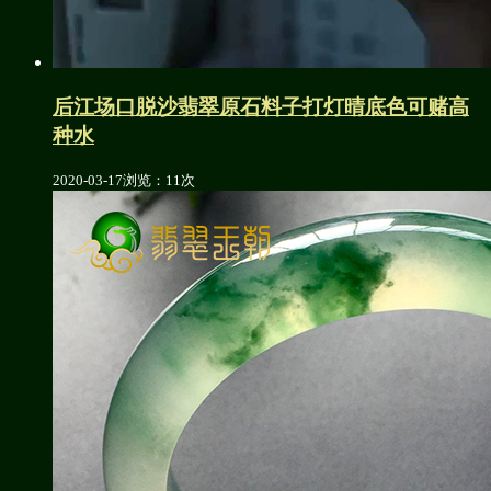
后江场口脱沙翡翠原石料子打灯晴底色可赌高
种水
2020-03-17
浏览：11次