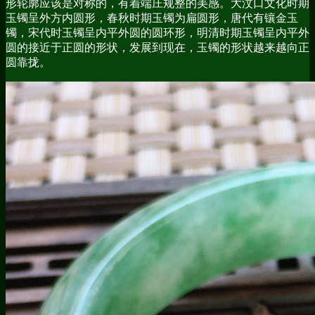
形轮廓应该是对称的，有着端庄规整的美感。大汶口文化时期
玉镯呈外方内圆形，春秋时期玉镯为扁圆形，唐代有镶金玉
镯，宋代时玉镯呈内平外圆的圆环形，明清时期玉镯呈内平外
圆的接近于正圆的形状，发展到现在，玉镯的形状越来越向正
圆靠拢。