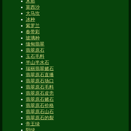
木那
莫西沙
大马坎
冰种
紫罗兰
春带彩
玻璃种
缅甸翡翠
翡翠原石
玉石毛料
半山半水石
瑞丽翡翠赌石
翡翠原石直播
翡翠原石场口
翡翠原石毛料
翡翠原石皮壳
翡翠原石赌石
翡翠原石价格
翡翠原石山石
翡翠原石的裂
帝王绿
阳绿