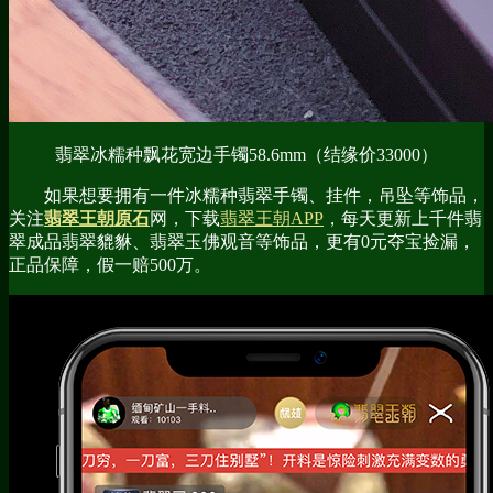
翡翠冰糯种飘花宽边手镯58.6mm（结缘价33000）
如果想要拥有一件冰糯种翡翠手镯、挂件，吊坠等饰品，
关注
翡翠王朝原石
网，下载
翡翠王朝APP
，每天更新上千件翡
翠成品翡翠貔貅、翡翠玉佛观音等饰品，更有0元夺宝捡漏，
正品保障，假一赔500万。