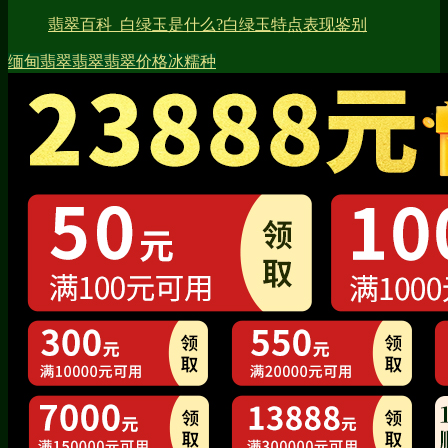
翡翠百科_白绿玉是什么?白绿玉特点表现鉴别
缅甸翡翠
翡翠
翡翠价格
冰糯种