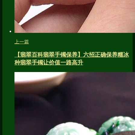
上一篇
【翡翠百科翡翠手镯保养】六招正确保养糯冰
种翡翠手镯让价值一路高升