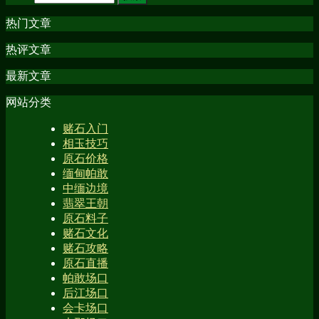
热门文章
热评文章
最新文章
网站分类
赌石入门
相玉技巧
原石价格
缅甸帕敢
中缅边境
翡翠王朝
原石料子
赌石文化
赌石攻略
原石直播
帕敢场口
后江场口
会卡场口