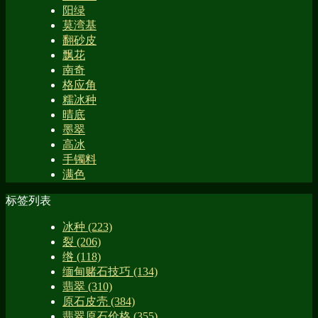
阳绿
莫湾基
翻砂皮
飘花
南奇
格应角
糯冰种
晴底
墨翠
高冰
手镯料
满色
标签列表
冰种
(223)
裂
(206)
绺
(118)
缅甸赌石技巧
(134)
翡翠
(310)
原石皮壳
(384)
翡翠原石价格
(355)