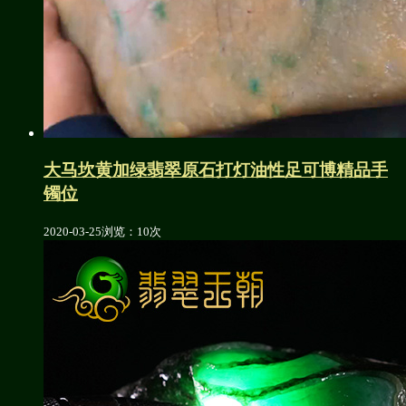
大马坎黄加绿翡翠原石打灯油性足可博精品手
镯位
2020-03-25
浏览：10次