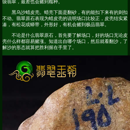
级翡翠，最差也会赌到糯种。
黑乌沙蜡皮壳。蜡壳下面是翻砂，有的能扣下来有的则扣
不动。翡翠原石表现为蜡皮壳的说明场口比较正，皮壳结实紧
凑，有松花或蟒带，外形好，有机会赌到极品翡翠。
不论是什么翡翠原石，首先要了解场口，好的场口无论皮
壳什么样都容易赌涨。知道出自哪个场口，然后就看翻沙，了
解沙的形态就算把胜利握在手里了。