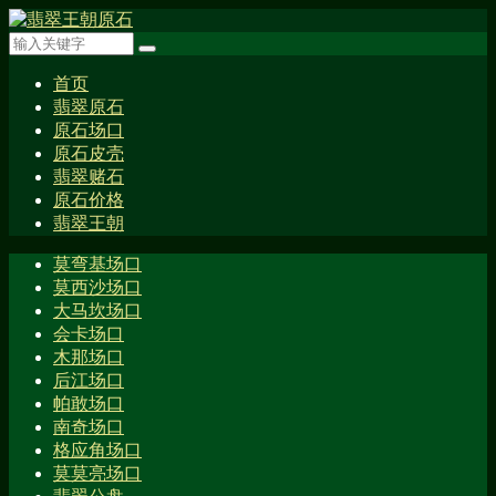
首页
翡翠原石
原石场口
原石皮壳
翡翠赌石
原石价格
翡翠王朝
莫弯基场口
莫西沙场口
大马坎场口
会卡场口
木那场口
后江场口
帕敢场口
南奇场口
格应角场口
莫莫亮场口