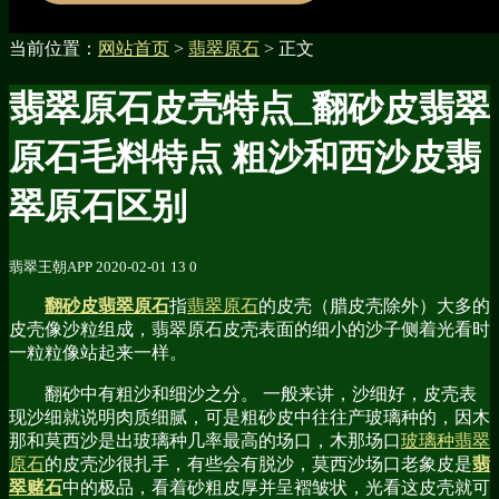
当前位置：
网站首页
>
翡翠原石
> 正文
翡翠原石皮壳特点_翻砂皮翡翠
原石毛料特点 粗沙和西沙皮翡
翠原石区别
翡翠王朝APP
2020-02-01
13
0
翻砂皮翡翠原石
指
翡翠原石
的皮壳（腊皮壳除外）大多的
皮壳像沙粒组成，翡翠原石皮壳表面的细小的沙子侧着光看时
一粒粒像站起来一样。
翻砂中有粗沙和细沙之分。 一般来讲，沙细好，皮壳表
现沙细就说明肉质细腻，可是粗砂皮中往往产玻璃种的，因木
那和莫西沙是出玻璃种几率最高的场口，木那场口
玻璃种翡翠
原石
的皮壳沙很扎手，有些会有脱沙，莫西沙场口老象皮是
翡
翠赌石
中的极品，看着砂粗皮厚并呈褶皱状，光看这皮壳就可