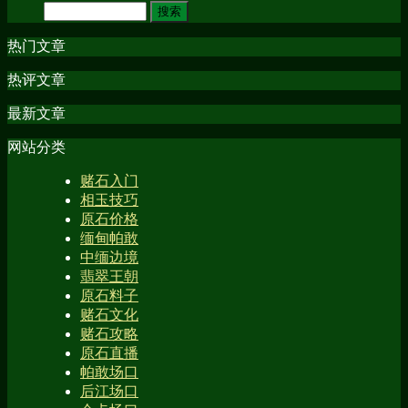
热门文章
热评文章
最新文章
网站分类
赌石入门
相玉技巧
原石价格
缅甸帕敢
中缅边境
翡翠王朝
原石料子
赌石文化
赌石攻略
原石直播
帕敢场口
后江场口