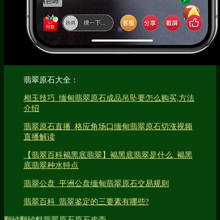
翡翠原石大全：
相玉技巧_缅甸翡翠原石成品吊坠要怎么购买,方法
介绍
翡翠原石直播_格应角场口缅甸翡翠原石切涨视频
直播解读
【翡翠百科褐黑底翡翠】褐黑底翡翠是什么_褐黑
底翡翠种水特点
翡翠公盘_平洲公盘缅甸翡翠原石交易规则
翡翠百科_翡翠鉴定的三要素有哪些?
翻砂
翻砂料
翡翠原石
原石皮壳