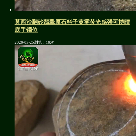
莫西沙翻砂翡翠原石料子黄雾荧光感强可博晴
底手镯位
2020-03-25
浏览：10次