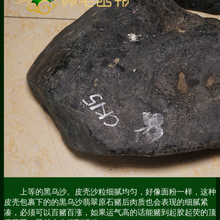
上等的黑乌沙。皮壳沙粒细腻均匀，好像面粉一样，这种
皮壳包裹下的的黒乌沙翡翠原石赌后肉质也会表现的细腻紧
凑，必须可以百赌百涨，如果运气高的话能赌到起胶起荧的顶