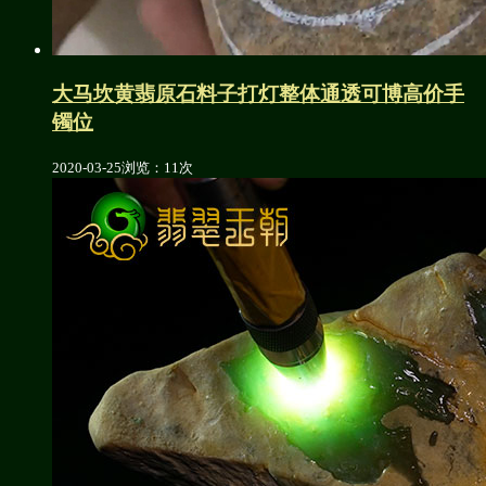
大马坎黄翡原石料子打灯整体通透可博高价手
镯位
2020-03-25
浏览：11次