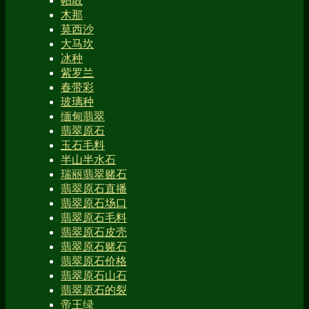
帕敢
木那
莫西沙
大马坎
冰种
紫罗兰
春带彩
玻璃种
缅甸翡翠
翡翠原石
玉石毛料
半山半水石
瑞丽翡翠赌石
翡翠原石直播
翡翠原石场口
翡翠原石毛料
翡翠原石皮壳
翡翠原石赌石
翡翠原石价格
翡翠原石山石
翡翠原石的裂
帝王绿