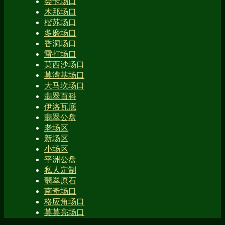
会卡场口
木那场口
楷苏场口
多磨场口
香洞场口
雷打场口
莫西沙场口
莫湾基场口
大马坎场口
翡翠百科
伊洛瓦底
翡翠公盘
老场区
新场区
小场区
平洲公盘
私人定制
翡翠原石
南奇场口
格应角场口
莫莫亮场口