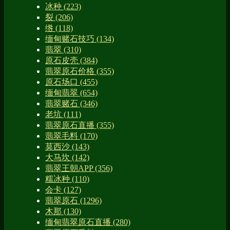
冰种
(223)
裂
(206)
绺
(118)
缅甸赌石技巧
(134)
翡翠
(310)
原石皮壳
(384)
翡翠原石价格
(355)
原石场口
(455)
缅甸翡翠
(654)
翡翠赌石
(346)
老坑
(111)
翡翠原石直播
(355)
翡翠毛料
(170)
莫西沙
(143)
大马坎
(142)
翡翠王朝APP
(356)
糯冰种
(110)
会卡
(127)
翡翠原石
(1296)
木那
(130)
缅甸翡翠原石直播
(280)