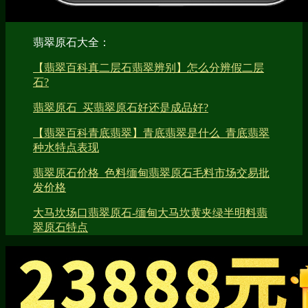
翡翠原石大全：
【翡翠百科真二层石翡翠辨别】怎么分辨假二层
石?
翡翠原石_买翡翠原石好还是成品好?
【翡翠百科青底翡翠】青底翡翠是什么_青底翡翠
种水特点表现
翡翠原石价格_色料缅甸翡翠原石毛料市场交易批
发价格
大马坎场口翡翠原石-缅甸大马坎黄夹绿半明料翡
翠原石特点