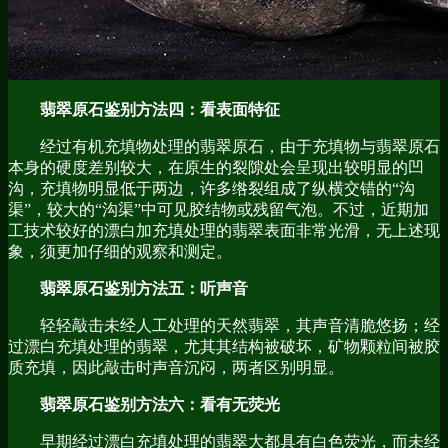
翡翠原石鉴别方法四：看表面特征
经过有机充填物处理的翡翠原石，由于充填物与翡翠原石
本身的硬度差别较大，在原生的裂隙处会呈现出较明显的凹
沟，充填物明显低于两边，许多绺裂组成了纵横交错的“沟
渠”，较大的“沟渠”中可见胶结物或残留气泡。不过，近期加
工技术较好的漂白加充填处理的翡翠表面非常光滑，无上述现
象，须更加仔细的观察和测定。
翡翠原石鉴别方法五：听声音
轻轻敲击未经人工处理的天然翡翠，其声音清脆悠扬；经
过漂白充填处理的翡翠，尤其其结构被破坏，矿物颗粒间被胶
质充填，因此敲击时声音沉闷，两者区别明显。
翡翠原石鉴别方法六：看有无荧光
早期经过漂白充填处理的翡翠大都具有白色荧光，而未经