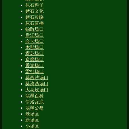
原石料子
赌石文化
赌石攻略
原石直播
帕敢场口
后江场口
会卡场口
木那场口
楷苏场口
多磨场口
香洞场口
雷打场口
莫西沙场口
莫湾基场口
大马坎场口
翡翠百科
伊洛瓦底
翡翠公盘
老场区
新场区
小场区