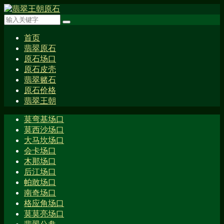
首页
翡翠原石
原石场口
原石皮壳
翡翠赌石
原石价格
翡翠王朝
莫弯基场口
莫西沙场口
大马坎场口
会卡场口
木那场口
后江场口
帕敢场口
南奇场口
格应角场口
莫莫亮场口