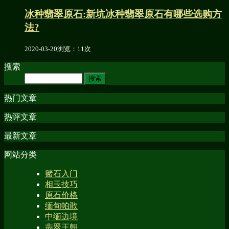
冰种翡翠原石:新坑冰种翡翠原石有哪些选购方
法?
2020-03-20
浏览：11次
搜索
热门文章
热评文章
最新文章
网站分类
赌石入门
相玉技巧
原石价格
缅甸帕敢
中缅边境
翡翠王朝