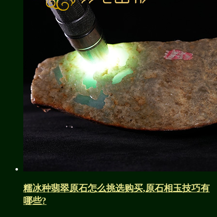
糯冰种翡翠原石怎么挑选购买,原石相玉技巧有
哪些?