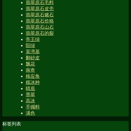
翡翠原石毛料
翡翠原石皮壳
翡翠原石赌石
翡翠原石价格
翡翠原石山石
翡翠原石的裂
帝王绿
阳绿
莫湾基
翻砂皮
飘花
南奇
格应角
糯冰种
晴底
墨翠
高冰
手镯料
满色
标签列表