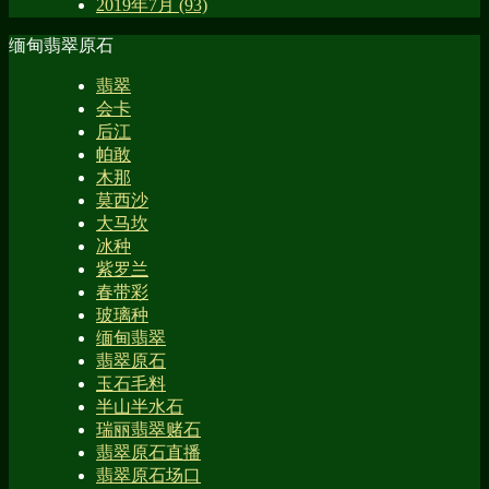
2019年7月 (93)
缅甸翡翠原石
翡翠
会卡
后江
帕敢
木那
莫西沙
大马坎
冰种
紫罗兰
春带彩
玻璃种
缅甸翡翠
翡翠原石
玉石毛料
半山半水石
瑞丽翡翠赌石
翡翠原石直播
翡翠原石场口