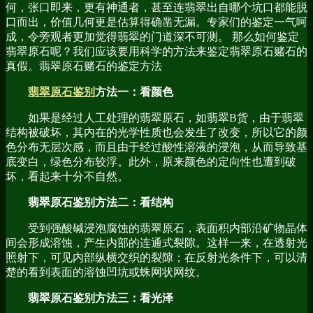
何，张口即来，更有神通者，甚至连翡翠出自哪个坑口都能脱
口而出，价值几何更是估算得确凿无漏。专家们的鉴定一气呵
成，令旁观者更加觉得翡翠的门道深不可测。 那么如何鉴定
翡翠原石呢？我们应该要用科学的方法来鉴定翡翠原石赌石的
真假。翡翠原石赌石的鉴定方法
翡翠原石鉴别
方法一：看颜色
如果是经过人工处理的翡翠原石，如翡翠B货，由于翡翠
结构被破坏，其内在的光学性质也会发生了改变，所以它的颜
色分布无层次感，而且由于经过酸性溶液的浸泡，从而导致基
底变白，绿色分布较浮。此外，原来颜色的定向性也遭到破
坏，看起来十分不自然。
翡翠原石鉴别方法二：看结构
受到强酸碱浸泡腐蚀的翡翠原石，表面积内部沿矿物晶体
间会形成溶蚀，产生内部的连通式裂隙。这样一来，在透射光
照射下，可见内部纵横交织的裂隙；在反射光条件下，可以清
楚的看到表面的溶蚀凹坑或蛛网状网纹。
翡翠原石鉴别方法三：看光泽