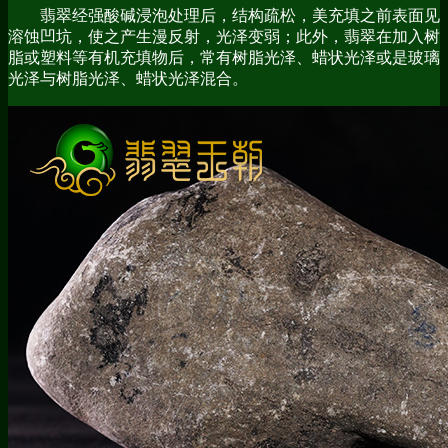
翡翠经强酸碱浸泡处理后，结构疏松，美充填之前表面见
溶蚀凹坑，使之产生漫反射，光泽变弱；此外，翡翠在加入树
脂或塑料等有机充填物后，常有树脂光泽、蜡状光泽或是玻璃
光泽与树脂光泽、蜡状光泽混合。