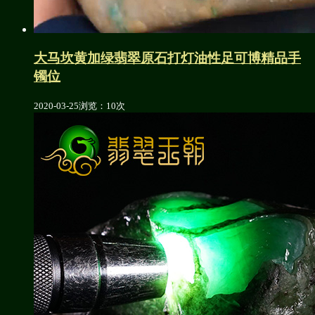
大马坎黄加绿翡翠原石打灯油性足可博精品手
镯位
2020-03-25
浏览：10次