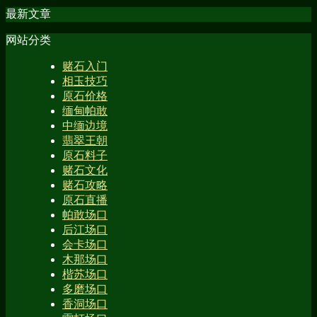
最新文章
网站分类
赌石入门
相玉技巧
原石价格
缅甸帕敢
中缅边境
翡翠王朝
原石料子
赌石文化
赌石攻略
原石直播
帕敢场口
后江场口
会卡场口
木那场口
楷苏场口
多磨场口
香洞场口