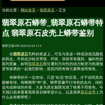
当前位置：
网站首页
>
翡翠原石
> 正文
翡翠原石蟒带_翡翠原石蟒带特
点 翡翠原石皮壳上蟒带鉴别
翡翠王朝APP
2020-02-03
11
0
在
翡翠原石
毛料的表皮上，可见与表皮一样或深或浅颜色
的风化、半风化沙粒呈带状、环状、块状等有规则、偏向性的
陈列景象，标明
翡翠原石
部分遭到方向性的动力蜕变与热液蚀
变等效果的一起激烈影响，使其内部有铬元素释放而致色。
有蟒带的不一定有绿。只是“松花”的呈现，才干说明其内
能够有绿。有蟒阐明“种”老。蟒带普遍平行绿色的走向，绿的
走向或称绿的外形，大多为原生裂隙充填了铬离子而致色。今
天我们就来看看翡翠原石蟒带是什么，以及翡翠
原石皮壳
上为
什么会有蟒带吧！