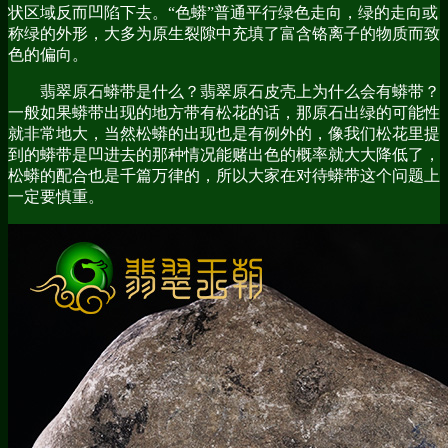
状区域反而凹陷下去。“色蟒”普通平行绿色走向，绿的走向或
称绿的外形，大多为原生裂隙中充填了富含铬离子的物质而致
色的偏向。
翡翠原石蟒带是什么？翡翠原石皮壳上为什么会有蟒带？
一般如果蟒带出现的地方带有松花的话，那原石出绿的可能性
就非常地大，当然松蟒的出现也是有例外的，像我们松花里提
到的蟒带是凹进去的那种情况能赌出色的概率就大大降低了，
松蟒的配合也是千篇万律的，所以大家在对待蟒带这个问题上
一定要慎重。