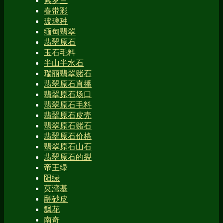
紫罗兰
春带彩
玻璃种
缅甸翡翠
翡翠原石
玉石毛料
半山半水石
瑞丽翡翠赌石
翡翠原石直播
翡翠原石场口
翡翠原石毛料
翡翠原石皮壳
翡翠原石赌石
翡翠原石价格
翡翠原石山石
翡翠原石的裂
帝王绿
阳绿
莫湾基
翻砂皮
飘花
南奇