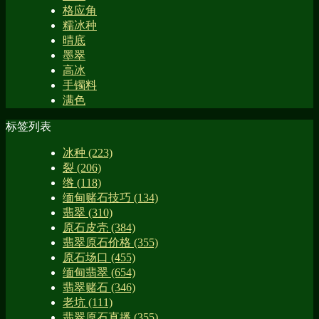
格应角
糯冰种
晴底
墨翠
高冰
手镯料
满色
标签列表
冰种
(223)
裂
(206)
绺
(118)
缅甸赌石技巧
(134)
翡翠
(310)
原石皮壳
(384)
翡翠原石价格
(355)
原石场口
(455)
缅甸翡翠
(654)
翡翠赌石
(346)
老坑
(111)
翡翠原石直播
(355)