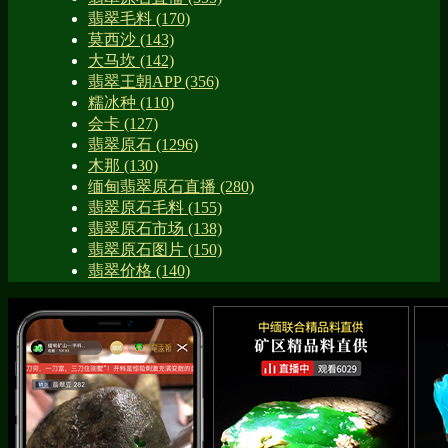
翡翠毛料
(170)
莫西沙
(143)
大马坎
(142)
翡翠王朝APP
(356)
糯冰种
(110)
会卡
(127)
翡翠原石
(1296)
木那
(130)
缅甸翡翠原石直播
(280)
翡翠原石毛料
(155)
翡翠原石市场
(138)
翡翠原石图片
(150)
翡翠价格
(140)