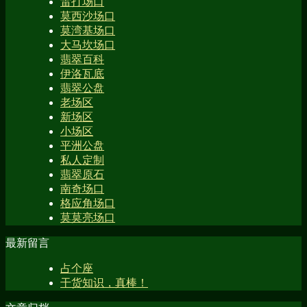
雷打场口
莫西沙场口
莫湾基场口
大马坎场口
翡翠百科
伊洛瓦底
翡翠公盘
老场区
新场区
小场区
平洲公盘
私人定制
翡翠原石
南奇场口
格应角场口
莫莫亮场口
最新留言
占个座
干货知识，真棒！