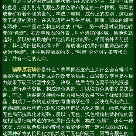
普通呈突起的迂回细脉状散布在风化壳外表，如同一条蟒
蛇盘卷，是判别有无颜色及颜色散布形态的一种根据。翡翠的
成岩矿有着分歧的世代，构成了却构、成分上的差别，这就倒
致了硬度的变化，在风化进程中发生差别。因而，翡翠的蟒带
有两种，一种是对应构造转变的“种蟒”，另一种是对应颜色转
变的“色蟒”。在翡翠原石的外表，种分越好的区域，质地也就
越好。所以好的质地的当地抗风化才能强，相同的外界前提
下，其他局部被风化得下凹，而质地好的局部倒显得凸出来，
成为“种蟒”。用手触摸翡翠的皮，“种蟒”会分明呈条带状凸
起，并有一定的走向。
翡翠原石蟒带
是什么？翡翠原石皮壳上为什么会有蟒带？
翡翠的绿色条带多是成岩期改变的后果，成岩期改变首是在应
力效果下硬玉岩塑性变形、决裂，然后含致色离子的热液侵
入，进行离子交换，构成绿色条带。所以说有色条带多是决裂
带，而这一决裂带又持续在应力和热液效果下生了揉皱和重结
晶，构成了一条构造致密的弯曲翡翠色带，反映在风化壳上。
普通细粒致密构造比粗粒松散构造抗风化才能强，绿色局部比
无色局部抗风化才能强，所以与无色、浅色粗粒松散构造的基
底相比是细粒构造的绿色局部凸出来，构成“色蟒”。还有一种
状况，翡翠颜色集中的带状区域能够含有一定闪石或绿辉石，
这两种矿物的抗风化才能均弱于无色的硬玉，因而有颜色的带