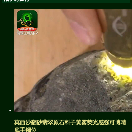
莫西沙翻砂翡翠原石料子黄雾荧光感强可博晴
底手镯位