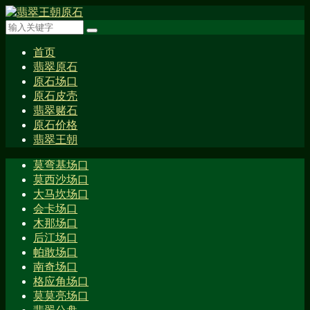
首页
翡翠原石
原石场口
原石皮壳
翡翠赌石
原石价格
翡翠王朝
莫弯基场口
莫西沙场口
大马坎场口
会卡场口
木那场口
后江场口
帕敢场口
南奇场口
格应角场口
莫莫亮场口