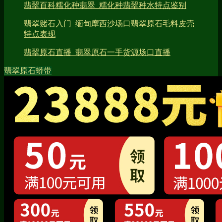
翡翠百科糯化种翡翠_糯化种翡翠种水特点鉴别
翡翠赌石入门_缅甸摩西沙场口翡翠原石毛料皮壳
特点表现
翡翠原石直播_翡翠原石一手货源场口直播
翡翠原石
蟒带