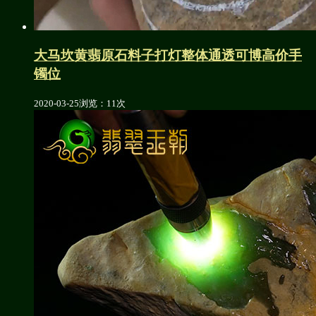
大马坎黄翡原石料子打灯整体通透可博高价手
镯位
2020-03-25
浏览：11次