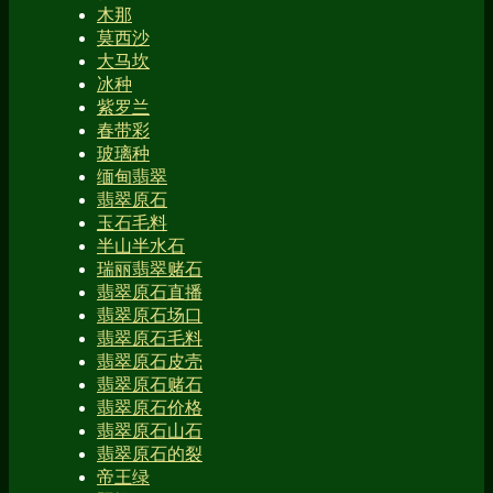
木那
莫西沙
大马坎
冰种
紫罗兰
春带彩
玻璃种
缅甸翡翠
翡翠原石
玉石毛料
半山半水石
瑞丽翡翠赌石
翡翠原石直播
翡翠原石场口
翡翠原石毛料
翡翠原石皮壳
翡翠原石赌石
翡翠原石价格
翡翠原石山石
翡翠原石的裂
帝王绿