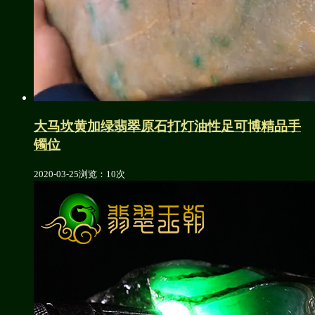
大马坎黄加绿翡翠原石打灯油性足可博精品手
镯位
2020-03-25
浏览：10次