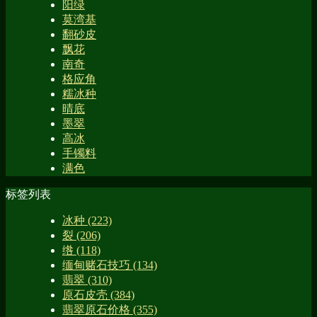
阳绿
莫湾基
翻砂皮
飘花
南奇
格应角
糯冰种
晴底
墨翠
高冰
手镯料
满色
标签列表
冰种
(223)
裂
(206)
绺
(118)
缅甸赌石技巧
(134)
翡翠
(310)
原石皮壳
(384)
翡翠原石价格
(355)