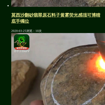
莫西沙翻砂翡翠原石料子黄雾荧光感强可博晴
底手镯位
2020-03-25
浏览：10次