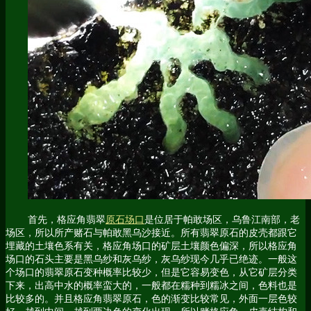
首先，格应角翡翠
原石场口
是位居于帕敢场区，乌鲁江南部，老
场区，所以所产赌石与帕敢黑乌沙接近。所有翡翠原石的皮壳都跟它
埋藏的土壤色系有关，格应角场口的矿层土壤颜色偏深，所以格应角
场口的石头主要是黑乌纱和灰乌纱，灰乌纱现今几乎已绝迹。一般这
个场口的翡翠原石变种概率比较少，但是它容易变色，从它矿层分类
下来，出高中水的概率蛮大的，一般都在糯种到糯冰之间，色料也是
比较多的。并且格应角翡翠原石，色的渐变比较常见，外面一层色较