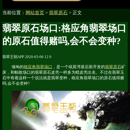
当前位置：
网站首页
>
翡翠原石
> 正文
翡翠原石场口:格应角翡翠场口
的原石值得赌吗,会不会变种?
翡翠王朝APP
2020-03-06
12
0
缅甸的
格应角翡翠场口
，是一个续莫湾基后新开发的
翡翠原石
矿
床，和帕敢场口的翡翠原石皮壳一样多为蜡皮壳出名。不过在翡翠玉
石中有着这样一个说法就是翡翠变种，格应角翡翠场口的原石值得赌
吗,会不会变种?