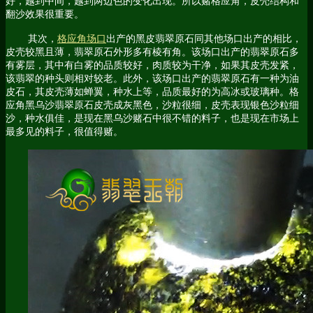
好，越到中间，越到两边色的变化出现。所以赌格应角，皮壳结构和
翻沙效果很重要。
其次，
格应角场口
出产的黑皮翡翠原石同其他场口出产的相比，
皮壳较黑且薄，翡翠原石外形多有棱有角。该场口出产的翡翠原石多
有雾层，其中有白雾的品质较好，肉质较为干净，如果其皮壳发紧，
该翡翠的种头则相对较老。此外，该场口出产的翡翠原石有一种为油
皮石，其皮壳薄如蝉翼，种水上等，品质最好的为高冰或玻璃种。格
应角黑乌沙翡翠原石皮壳成灰黑色，沙粒很细，皮壳表现银色沙粒细
沙，种水俱佳，是现在黑乌沙赌石中很不错的料子，也是现在市场上
最多见的料子，很值得赌。