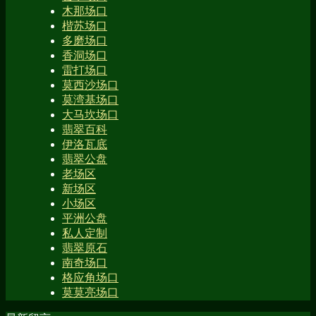
木那场口
楷苏场口
多磨场口
香洞场口
雷打场口
莫西沙场口
莫湾基场口
大马坎场口
翡翠百科
伊洛瓦底
翡翠公盘
老场区
新场区
小场区
平洲公盘
私人定制
翡翠原石
南奇场口
格应角场口
莫莫亮场口