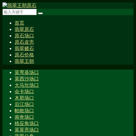
首页
翡翠原石
原石场口
原石皮壳
翡翠赌石
原石价格
翡翠王朝
莫弯基场口
莫西沙场口
大马坎场口
会卡场口
木那场口
后江场口
帕敢场口
南奇场口
格应角场口
莫莫亮场口