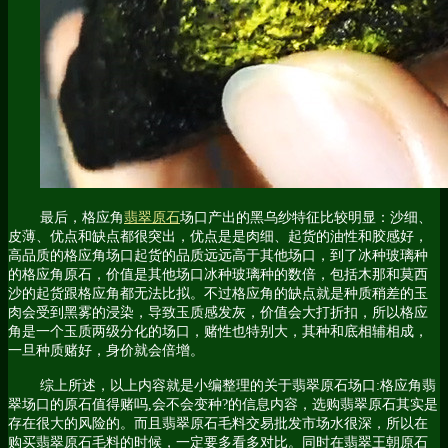
最后，格应角
翡翠原石
场口产出的黑乌纱特征比较明显：沙细、
皮薄、优点和缺点都很突出，优点是是肉细、起货的油性和胶感好，
高品质的格应角场口起货的品质远远高于其他场口，到了冰种玻璃种
的格应角原石，价值是其他场口冰种玻璃种的数倍，包括木那和莫西
沙的起货跟格应角都无法比拟。不过格应角的缺点就是种质稍差的玉
肉会受到黑雾的浸染，导致玉质感发灰，价值会大打折扣，所以格应
角是一个玉质两级分化的场口，赌性也特别大，其种和底相辅相成，
一旦种质赌好，身价就会倍增。
综上所述，以上内容就是小编整理的关于翡翠原石场口:格应角翡
翠场口的原石值得赌吗,会不会变种?的信息内容，选购翡翠原石其实是
存在很大的风险的。而且翡翠原石毛料交易批发市场水很深，所以在
购买翡翠原石毛料的时候，一定要多看多对比。同时在翡翠王朝原石