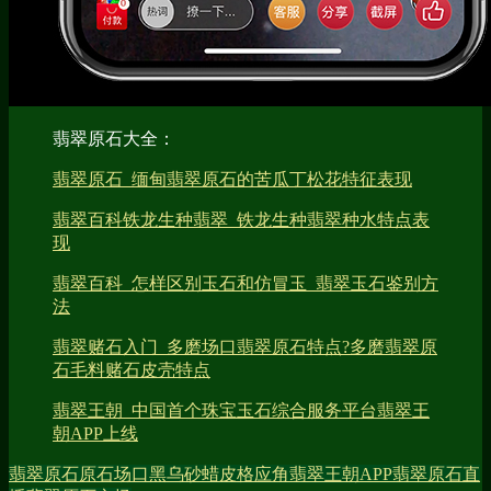
翡翠原石大全：
翡翠原石_缅甸翡翠原石的苦瓜丁松花特征表现
翡翠百科铁龙生种翡翠_铁龙生种翡翠种水特点表
现
翡翠百科_怎样区别玉石和仿冒玉_翡翠玉石鉴别方
法
翡翠赌石入门_多磨场口翡翠原石特点?多磨翡翠原
石毛料赌石皮壳特点
翡翠王朝_中国首个珠宝玉石综合服务平台翡翠王
朝APP上线
翡翠原石
原石场口
黑乌砂
蜡皮
格应角
翡翠王朝APP
翡翠原石直