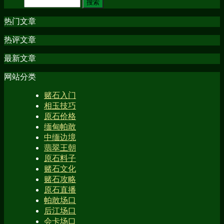
热门文章
热评文章
最新文章
网站分类
赌石入门
相玉技巧
原石价格
缅甸帕敢
中缅边境
翡翠王朝
原石料子
赌石文化
赌石攻略
原石直播
帕敢场口
后江场口
会卡场口