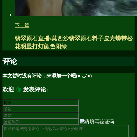
下一篇
翡翠原石直播:莫西沙翡翠原石料子皮壳蟒带松
花明显打灯颜色阳绿
评论
本文暂时没有评论，来添加一个吧(●'◡'●)
欢迎
你
发表评论: