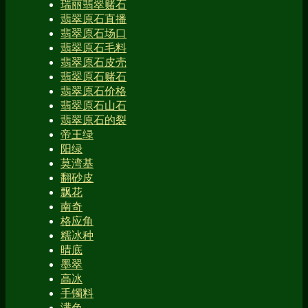
瑞丽翡翠赌石
翡翠原石直播
翡翠原石场口
翡翠原石毛料
翡翠原石皮壳
翡翠原石赌石
翡翠原石价格
翡翠原石山石
翡翠原石的裂
帝王绿
阳绿
莫湾基
翻砂皮
飘花
南奇
格应角
糯冰种
晴底
墨翠
高冰
手镯料
满色