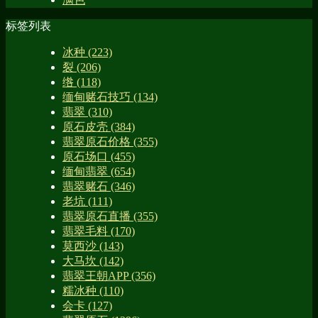
标签列表
冰种
(223)
裂
(206)
绺
(118)
缅甸赌石技巧
(134)
翡翠
(310)
原石皮壳
(384)
翡翠原石价格
(355)
原石场口
(455)
缅甸翡翠
(654)
翡翠赌石
(346)
老坑
(111)
翡翠原石直播
(355)
翡翠毛料
(170)
莫西沙
(143)
大马坎
(142)
翡翠王朝APP
(356)
糯冰种
(110)
会卡
(127)