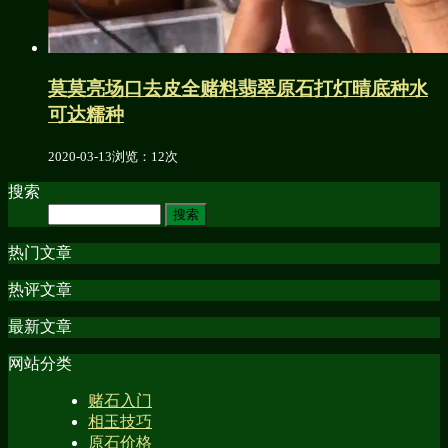
莫莫亮场口去皮全赌料翡翠原石打灯晴底种水
可达糯种
2020-03-13
浏览：12次
搜索
热门文章
热评文章
最新文章
网站分类
赌石入门
相玉技巧
原石价格