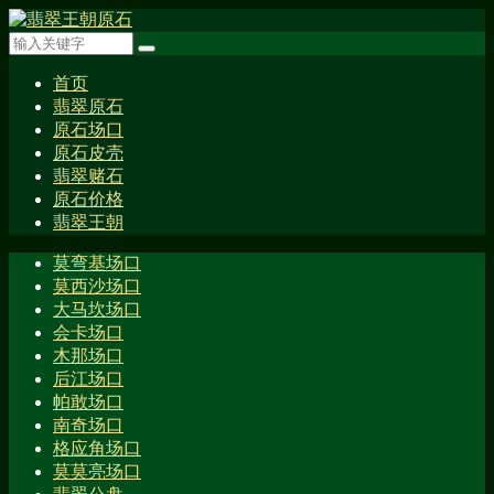
首页
翡翠原石
原石场口
原石皮壳
翡翠赌石
原石价格
翡翠王朝
莫弯基场口
莫西沙场口
大马坎场口
会卡场口
木那场口
后江场口
帕敢场口
南奇场口
格应角场口
莫莫亮场口