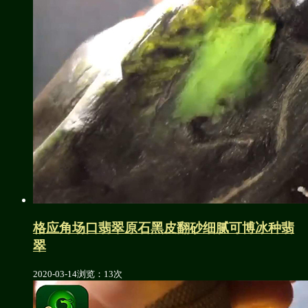
格应角场口翡翠原石黑皮翻砂细腻可博冰种翡
翠
2020-03-14
浏览：13次