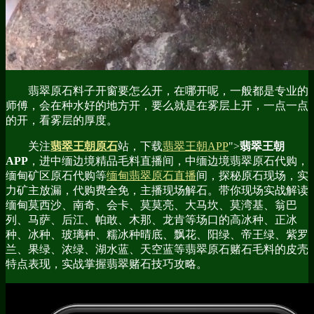
翡翠原石料子开窗要怎么开，在哪开呢，一般都是专业的
师傅，会在种水好的地方开，要么就是在雾层上开，一点一点
的开，看雾层的厚度。
关注
翡翠王朝原石
站，下载
翡翠王朝APP
">
翡翠王朝
APP
，进中缅边境精品毛料直播间，中缅边境翡翠原石代购，
缅甸矿区原石代购等
缅甸翡翠原石直播
间，探秘原石现场，实
力矿主放漏，代购费全免，主播现场解石。带你现场实战解读
缅甸莫西沙、南奇、会卡、莫莫亮、大马坎、莫湾基、翁巴
列、马萨、后江、帕敢、木那、龙肯等场口的高冰种、正冰
种、冰种、玻璃种、糯冰种晴底、飘花、阳绿、帝王绿、紫罗
兰、果绿、浓绿、湖水蓝、天空蓝等翡翠原石赌石毛料的皮壳
特点表现，实战掌握翡翠赌石技巧攻略。