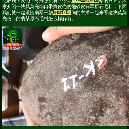
点表现？皮壳上有癣怎么看？今天
翡翠王朝原石
站的豆豆给大
家介绍一块莫莫亮场口带癣皮壳的翻砂皮翡翠原石毛料，下面
我们就一起跟随翡翠王朝
原石直播
间的主播一起来看这块莫莫
亮场口的翡翠原石毛料怎么样解石。