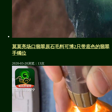
莫莫亮场口翡翠原石毛料可博2只带底色的翡翠
手镯位
2020-03-20
浏览：13次