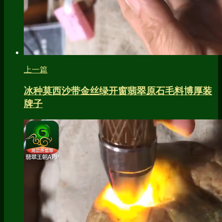
上一篇
冰种莫西沙带金丝绿开窗翡翠原石毛料博厚装
牌子