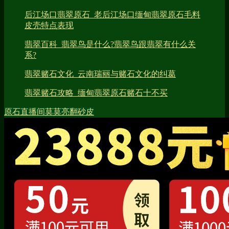
后江场口翡翠原石_老后江场口缅甸翡翠原石毛料
皮壳特点表现
翡翠百科_翡翠鸟是什么?翡翠鸟跟翡翠有什么关
系?
翡翠赌石文化_云南瑞丽与赌石文化的纠葛
翡翠赌石攻略_缅甸翡翠原石赌石十不买
原石直播间
莫莫亮
翻砂皮