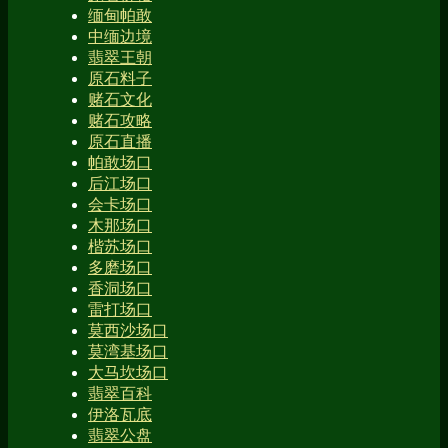
缅甸帕敢
中缅边境
翡翠王朝
原石料子
赌石文化
赌石攻略
原石直播
帕敢场口
后江场口
会卡场口
木那场口
楷苏场口
多磨场口
香洞场口
雷打场口
莫西沙场口
莫湾基场口
大马坎场口
翡翠百科
伊洛瓦底
翡翠公盘