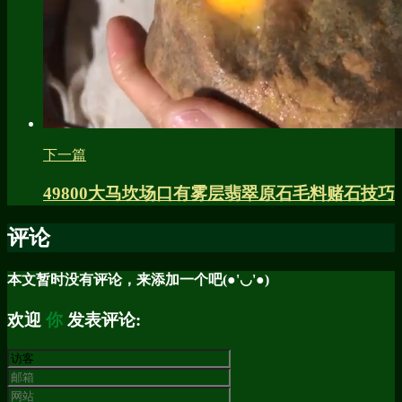
下一篇
49800大马坎场口有雾层翡翠原石毛料赌石技巧
评论
本文暂时没有评论，来添加一个吧(●'◡'●)
欢迎
你
发表评论: