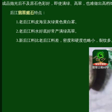
成品抛光后不及原石色彩好，即使满绿、高翠，也难做出高档饰
后江
翡翠赌石
特点：
1.老后江料皮海呈灰绿黄色黄白雾。
2.老后江料水好底好常产满绿高翠。
3.新后江料比老后江料差，密度和硬度也略小，裂纹多