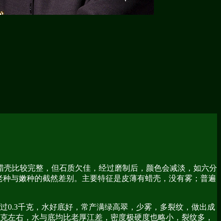
蜡壳比较完整，但石质欠佳，经过磨制后，颜色会减淡，如六分
老种与嫩种的截然差别。主要特征是皮薄有蜡壳，没有雾；普遍
0.3千克，水好底好，常产满绿高翠，少雾，多裂纹，做出成
千克左右，水与底均比老厚江差，密度极硬度也略小，裂纹多，