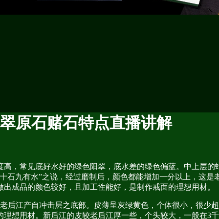
翡翠原石赌石特点直播讲解
度高，常见底好水好的绿色阳翠，底水差的绿色偏蓝。中上层的
“十石九有水”之说，经过磨制后，颜色都能增加一分以上，这是
做出成品的颜色较好，且加工性能好，是制作戒面的理想用材。
老后江产自冲击层之底部。皮薄呈灰绿黄色，个体很小，很少超过
的理想用材。新后江的皮较老后江厚一些，个头较大，一般在3