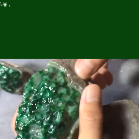
品 。
。