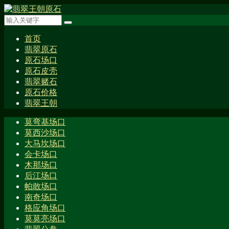
首页
翡翠原石
原石场口
原石皮壳
翡翠赌石
原石价格
翡翠王朝
莫弯基场口
莫西沙场口
大马坎场口
会卡场口
木那场口
后江场口
帕敢场口
南奇场口
格应角场口
莫莫亮场口