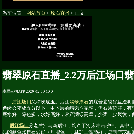
当前位置：
网站首页
>
原石直播
> 正文
翡翠原石直播_2.2万后江场口
翡翠王朝APP
2020-02-09
10
0
后江场口
又称坎底玉。后江
翡翠原石
的底普遍较好且透明
色级会变成五分以下；中下层的蜡壳不完整，但石质较好，有
底水好，绿色多，水好底好，常产满绿高翠，少雾，少裂纹，
后江场口
分老后江与新后江，均产于河床冲击砂中。其中，
品的颜色比原石变好（即增色），且加工性能好，是制作戒面