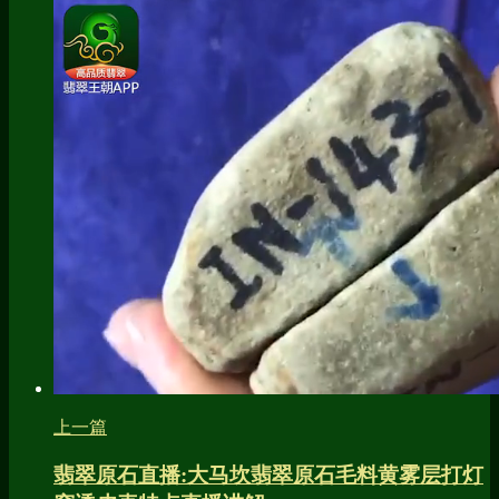
上一篇
翡翠原石直播:大马坎翡翠原石毛料黄雾层打灯