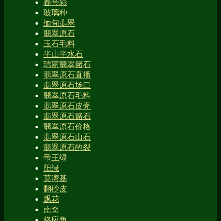
春带彩
玻璃种
缅甸翡翠
翡翠原石
玉石毛料
半山半水石
瑞丽翡翠赌石
翡翠原石直播
翡翠原石场口
翡翠原石毛料
翡翠原石皮壳
翡翠原石赌石
翡翠原石价格
翡翠原石山石
翡翠原石的裂
帝王绿
阳绿
莫湾基
翻砂皮
飘花
南奇
格应角