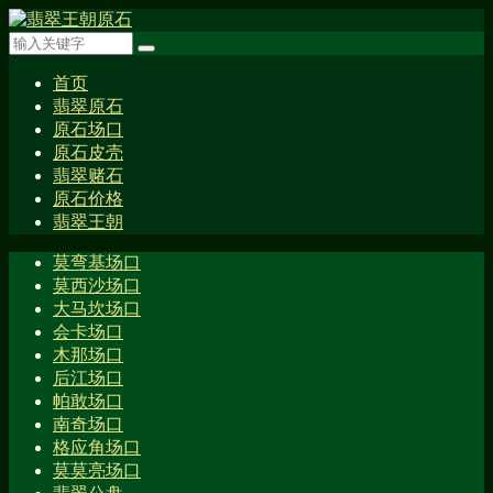
首页
翡翠原石
原石场口
原石皮壳
翡翠赌石
原石价格
翡翠王朝
莫弯基场口
莫西沙场口
大马坎场口
会卡场口
木那场口
后江场口
帕敢场口
南奇场口
格应角场口
莫莫亮场口