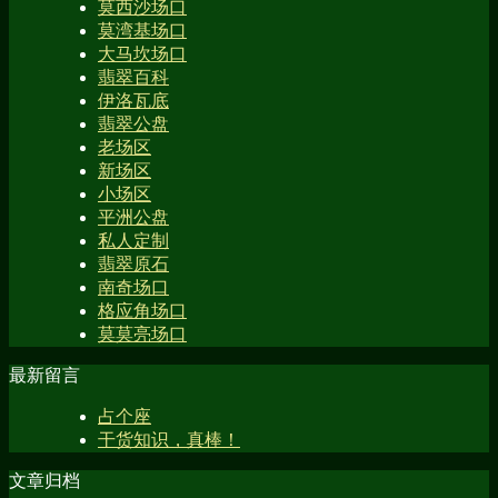
莫西沙场口
莫湾基场口
大马坎场口
翡翠百科
伊洛瓦底
翡翠公盘
老场区
新场区
小场区
平洲公盘
私人定制
翡翠原石
南奇场口
格应角场口
莫莫亮场口
最新留言
占个座
干货知识，真棒！
文章归档