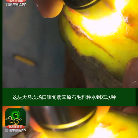
这块大马坎场口缅甸翡翠原石毛料种水到糯冰种