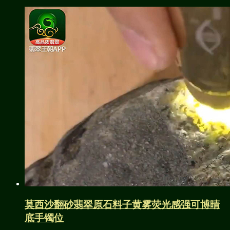
莫西沙翻砂翡翠原石料子黄雾荧光感强可博晴
底手镯位