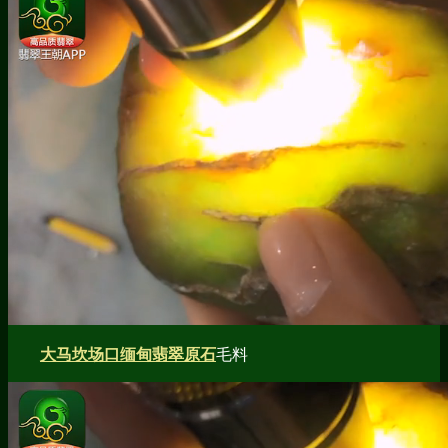
大马坎场口缅甸翡翠原石
毛料