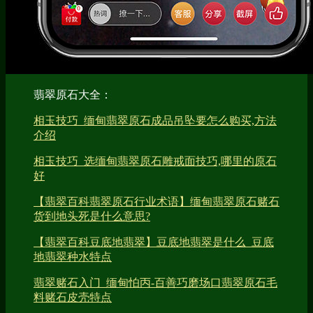
翡翠原石大全：
相玉技巧_缅甸翡翠原石成品吊坠要怎么购买,方法
介绍
相玉技巧_选缅甸翡翠原石雕戒面技巧,哪里的原石
好
【翡翠百科翡翠原石行业术语】缅甸翡翠原石赌石
货到地头死是什么意思?
【翡翠百科豆底地翡翠】豆底地翡翠是什么_豆底
地翡翠种水特点
翡翠赌石入门_缅甸怕丙-百善巧磨场口翡翠原石毛
料赌石皮壳特点