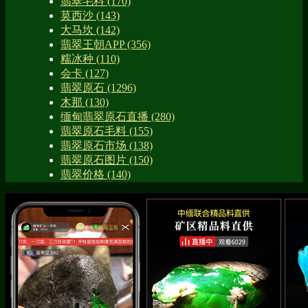
翡翠毛料
(170)
莫西沙
(143)
大马坎
(142)
翡翠王朝APP
(356)
糯冰种
(110)
会卡
(127)
翡翠原石
(1296)
木那
(130)
缅甸翡翠原石直播
(280)
翡翠原石毛料
(155)
翡翠原石市场
(138)
翡翠原石图片
(150)
翡翠价格
(140)