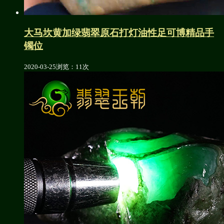
大马坎黄加绿翡翠原石打灯油性足可博精品手
镯位
2020-03-25
浏览：11次