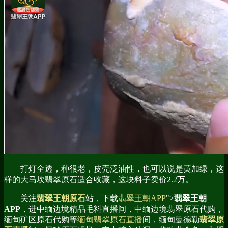
打灯全透，种很老，皮壳泛油性，也可以说是黄加绿，这
样的大马坎翡翠原石适合收藏，这块料子卖价2.2万。
关注
翡翠王朝原石
站，下载
翡翠王朝APP
">
翡翠王朝
APP
，进中缅边境精品毛料直播间，中缅边境翡翠原石代购，
缅甸矿区原石代购等
缅甸翡翠原石直播
间，缅甸曼德勒
翡翠原