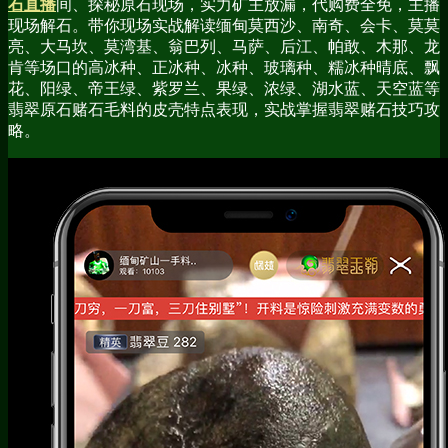
石直播
间、探秘原石现场，实力矿主放漏，代购费全免，主播
现场解石。带你现场实战解读缅甸莫西沙、南奇、会卡、莫莫
亮、大马坎、莫湾基、翁巴列、马萨、后江、帕敢、木那、龙
肯等场口的高冰种、正冰种、冰种、玻璃种、糯冰种晴底、飘
花、阳绿、帝王绿、紫罗兰、果绿、浓绿、湖水蓝、天空蓝等
翡翠原石赌石毛料的皮壳特点表现，实战掌握翡翠赌石技巧攻
略。