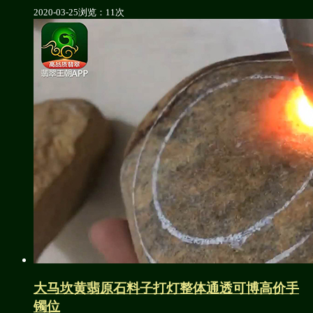
2020-03-25
浏览：11次
大马坎黄翡原石料子打灯整体通透可博高价手
镯位