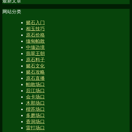
最新文章
网站分类
赌石入门
相玉技巧
原石价格
缅甸帕敢
中缅边境
翡翠王朝
原石料子
赌石文化
赌石攻略
原石直播
帕敢场口
后江场口
会卡场口
木那场口
楷苏场口
多磨场口
香洞场口
雷打场口