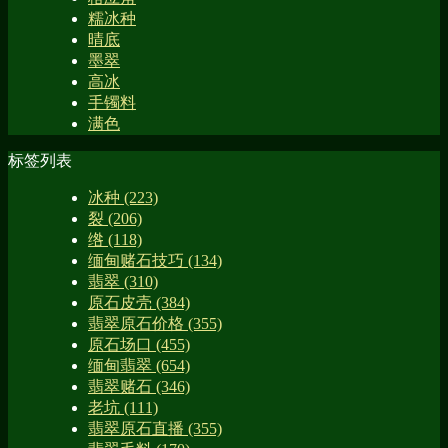
糯冰种
晴底
墨翠
高冰
手镯料
满色
标签列表
冰种
(223)
裂
(206)
绺
(118)
缅甸赌石技巧
(134)
翡翠
(310)
原石皮壳
(384)
翡翠原石价格
(355)
原石场口
(455)
缅甸翡翠
(654)
翡翠赌石
(346)
老坑
(111)
翡翠原石直播
(355)