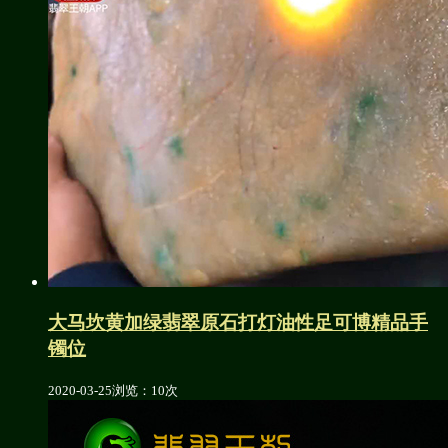
大马坎黄加绿翡翠原石打灯油性足可博精品手
镯位
2020-03-25
浏览：10次