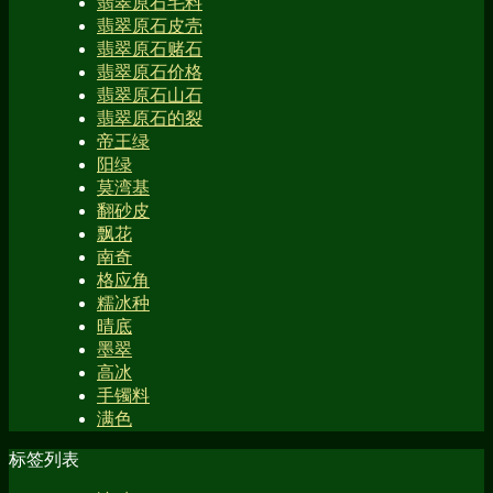
翡翠原石毛料
翡翠原石皮壳
翡翠原石赌石
翡翠原石价格
翡翠原石山石
翡翠原石的裂
帝王绿
阳绿
莫湾基
翻砂皮
飘花
南奇
格应角
糯冰种
晴底
墨翠
高冰
手镯料
满色
标签列表