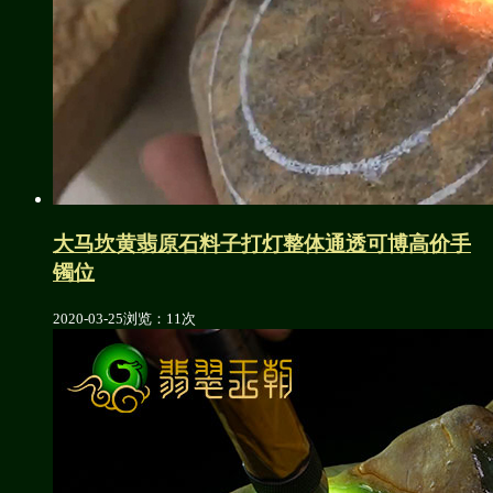
大马坎黄翡原石料子打灯整体通透可博高价手
镯位
2020-03-25
浏览：11次