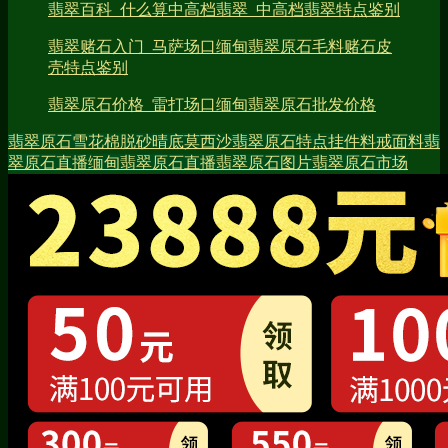
翡翠百科_什么算中高档翡翠_中高档翡翠特点鉴别
翡翠赌石入门_马萨场口缅甸翡翠原石毛料赌石皮
壳特点鉴别
翡翠原石价格_雷打场口缅甸翡翠原石批发价格
翡翠原石
雪花棉
脱砂
晴底
莫西沙翡翠原石特点
挂件料
戒面料
翡
翠原石直播
缅甸翡翠原石直播
翡翠原石图片
翡翠原石市场