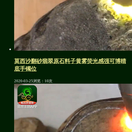
莫西沙翻砂翡翠原石料子黄雾荧光感强可博晴
底手镯位
2020-03-25
浏览：10次