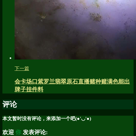
下一篇
会卡场口紫罗兰翡翠原石直播赌种赌满色能出
牌子挂件料
评论
本文暂时没有评论，来添加一个吧(●'◡'●)
欢迎
你
发表评论: