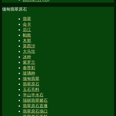
缅甸翡翠原石
翡翠
会卡
后江
帕敢
木那
莫西沙
大马坎
冰种
紫罗兰
春带彩
玻璃种
缅甸翡翠
翡翠原石
玉石毛料
半山半水石
瑞丽翡翠赌石
翡翠原石直播
翡翠原石场口