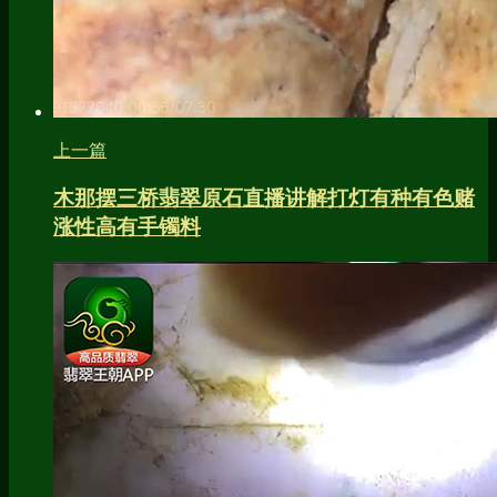
上一篇
木那摆三桥翡翠原石直播讲解打灯有种有色赌
涨性高有手镯料