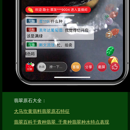
翡翠原石大全：
大马坎黄翡料翡翠原石特征
翡翠百科干青种翡翠_干青种翡翠种水特点表现