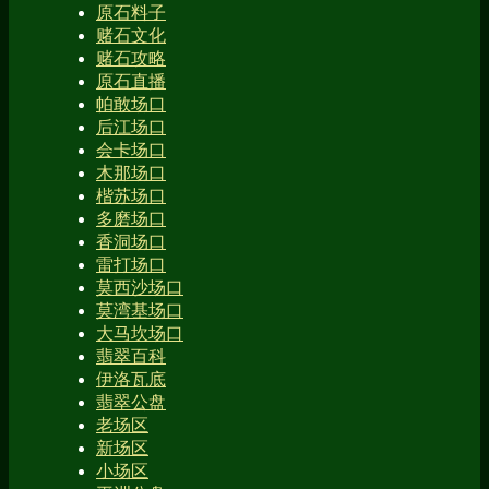
原石料子
赌石文化
赌石攻略
原石直播
帕敢场口
后江场口
会卡场口
木那场口
楷苏场口
多磨场口
香洞场口
雷打场口
莫西沙场口
莫湾基场口
大马坎场口
翡翠百科
伊洛瓦底
翡翠公盘
老场区
新场区
小场区