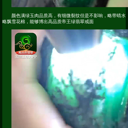
颜色满绿玉肉品质高，有细微裂纹但是不影响，略带晴水
略飘雪花棉，能够博出高品质帝王绿翡翠戒面