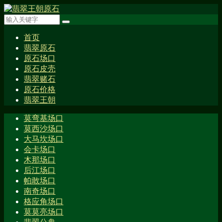
首页
翡翠原石
原石场口
原石皮壳
翡翠赌石
原石价格
翡翠王朝
莫弯基场口
莫西沙场口
大马坎场口
会卡场口
木那场口
后江场口
帕敢场口
南奇场口
格应角场口
莫莫亮场口