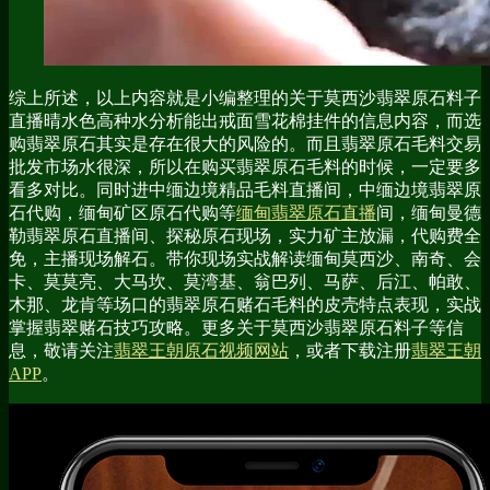
综上所述，以上内容就是小编整理的关于莫西沙翡翠原石料子
直播晴水色高种水分析能出戒面雪花棉挂件的信息内容，而选
购翡翠原石其实是存在很大的风险的。而且翡翠原石毛料交易
批发市场水很深，所以在购买翡翠原石毛料的时候，一定要多
看多对比。同时进中缅边境精品毛料直播间，中缅边境翡翠原
石代购，缅甸矿区原石代购等
缅甸翡翠原石直播
间，缅甸曼德
勒翡翠原石直播间、探秘原石现场，实力矿主放漏，代购费全
免，主播现场解石。带你现场实战解读缅甸莫西沙、南奇、会
卡、莫莫亮、大马坎、莫湾基、翁巴列、马萨、后江、帕敢、
木那、龙肯等场口的翡翠原石赌石毛料的皮壳特点表现，实战
掌握翡翠赌石技巧攻略。更多关于莫西沙翡翠原石料子等信
息，敬请关注
翡翠王朝原石视频网站
，或者下载注册
翡翠王朝
APP
。