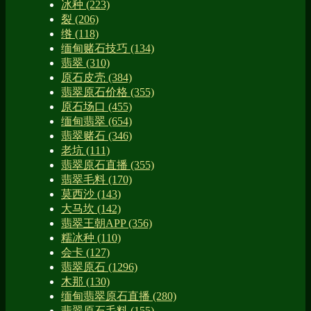
冰种
(223)
裂
(206)
绺
(118)
缅甸赌石技巧
(134)
翡翠
(310)
原石皮壳
(384)
翡翠原石价格
(355)
原石场口
(455)
缅甸翡翠
(654)
翡翠赌石
(346)
老坑
(111)
翡翠原石直播
(355)
翡翠毛料
(170)
莫西沙
(143)
大马坎
(142)
翡翠王朝APP
(356)
糯冰种
(110)
会卡
(127)
翡翠原石
(1296)
木那
(130)
缅甸翡翠原石直播
(280)
翡翠原石毛料
(155)