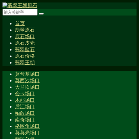
首页
翡翠原石
原石场口
原石皮壳
翡翠赌石
原石价格
翡翠王朝
莫弯基场口
莫西沙场口
大马坎场口
会卡场口
木那场口
后江场口
帕敢场口
南奇场口
格应角场口
莫莫亮场口