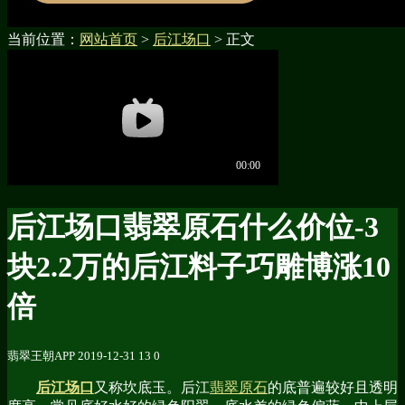
当前位置：
网站首页
>
后江场口
> 正文
后江场口翡翠原石什么价位-3
块2.2万的后江料子巧雕博涨10
倍
翡翠王朝APP
2019-12-31
13
0
后江场口
又称坎底玉。后江
翡翠原石
的底普遍较好且透明