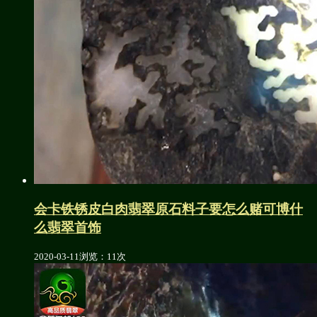
会卡铁锈皮白肉翡翠原石料子要怎么赌可博什
么翡翠首饰
2020-03-11
浏览：11次