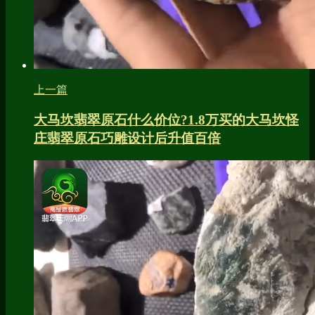
上一篇
大马坎翡翠原石什么价位?1.8万买的大马坎怪
庄翡翠原石巧雕设计后升值百倍