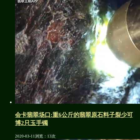
会卡翡翠场口:重6公斤的翡翠原石料子裂少可
博2只玉手镯
2020-03-11
浏览：13次