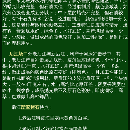
度高，常见底好水好的绿色阳翠，底水差的绿色偏蓝。中上层
的蜡壳比较完整，但石质欠佳，经过磨制后，颜色会减淡，如
六分色级会变成五分以下；中下层的蜡壳不完整，但石质较
好，有“十石九有水”之说，经过磨制后，颜色都能增加一分以
上，这是老种与嫩种的截然差别。主要特征是皮薄有蜡壳，没
有雾；普遍底水好，绿色多，水好底好，常产满绿高翠，少
雾，少裂纹，做出成品的颜色较好，且加工性能好，是制作戒
面的理想用材。
后江场口
分老后江与新后江，均产于河床冲击砂中。其
中，老后江产自冲击层之底部。皮薄呈灰绿黄色，个体很小，
很少超过0.3千克，水好底好，常产满绿高翠，少雾，多裂
纹，做出成品的颜色比原石变好（即增色），且加工性能好，
是制作戒面的理想用材。新后江的皮较老后江厚一些，个头较
大，一般在3千克左右，水与底均比老厚江差，密度极硬度也
略小，裂纹多，成品抛光后不及原石色彩好，即使满绿、高
翠，也难做出高档饰品 。
后江
翡翠赌石
特点：
1.老后江料皮海呈灰绿黄色黄白雾。
2.老后江料水好底好常产满绿高翠。