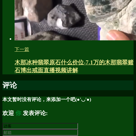
下一篇
木那冰种翡翠原石什么价位-7.1万的木那翡翠赌
石博出戒面直播视频讲解
评论
本文暂时没有评论，来添加一个吧(●'◡'●)
欢迎
你
发表评论: