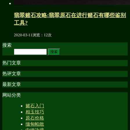
翡翠赌石攻略:翡翠原石在进行赌石有哪些鉴别
工具?
2020-03-11
浏览：12次
搜索
热门文章
热评文章
最新文章
网站分类
赌石入门
相玉技巧
原石价格
缅甸帕敢