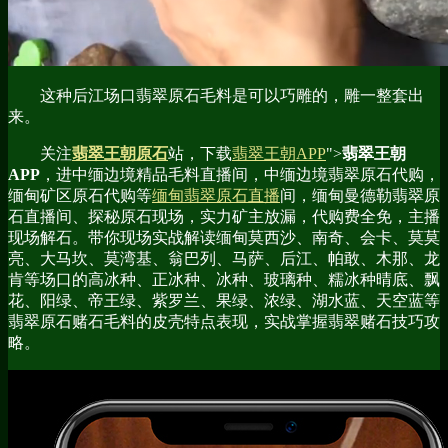
这种后江场口翡翠原石毛料是可以巧雕的，雕一整套出
来。
关注
翡翠王朝原石
站，下载
翡翠王朝APP
">
翡翠王朝
APP
，进中缅边境精品毛料直播间，中缅边境翡翠原石代购，
缅甸矿区原石代购等
缅甸翡翠原石直播
间，缅甸曼德勒翡翠原
石直播间、探秘原石现场，实力矿主放漏，代购费全免，主播
现场解石。带你现场实战解读缅甸莫西沙、南奇、会卡、莫莫
亮、大马坎、莫湾基、翁巴列、马萨、后江、帕敢、木那、龙
肯等场口的高冰种、正冰种、冰种、玻璃种、糯冰种晴底、飘
花、阳绿、帝王绿、紫罗兰、果绿、浓绿、湖水蓝、天空蓝等
翡翠原石赌石毛料的皮壳特点表现，实战掌握翡翠赌石技巧攻
略。