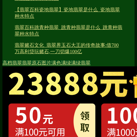
【翡翠百科瓷地翡翠】瓷地翡翠是什么_瓷地翡翠
种水特点
翡翠百科跳青种翡翠_跳青种翡翠是什么_跳青种翡
翠种水特点
翡翠赌石文化_翡翠界玉石大王的传奇故事:借700
万高利贷玩赌石,一刀切爆100亿
高档翡翠
翡翠原石图片
满色
满绿
满绿翡翠