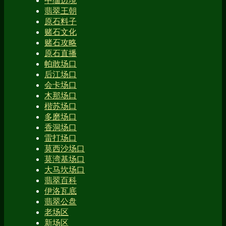
中缅边境
翡翠王朝
原石料子
赌石文化
赌石攻略
原石直播
帕敢场口
后江场口
会卡场口
木那场口
楷苏场口
多磨场口
香洞场口
雷打场口
莫西沙场口
莫湾基场口
大马坎场口
翡翠百科
伊洛瓦底
翡翠公盘
老场区
新场区