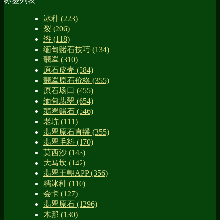
标签列表
冰种
(223)
裂
(206)
绺
(118)
缅甸赌石技巧
(134)
翡翠
(310)
原石皮壳
(384)
翡翠原石价格
(355)
原石场口
(455)
缅甸翡翠
(654)
翡翠赌石
(346)
老坑
(111)
翡翠原石直播
(355)
翡翠毛料
(170)
莫西沙
(143)
大马坎
(142)
翡翠王朝APP
(356)
糯冰种
(110)
会卡
(127)
翡翠原石
(1296)
木那
(130)