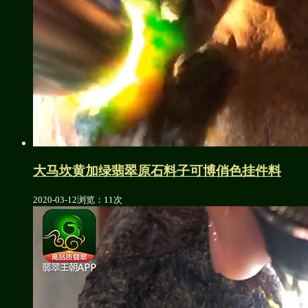
大马坎黄加绿翡翠原石料子可博俏色挂件料
2020-03-12
浏览：11次