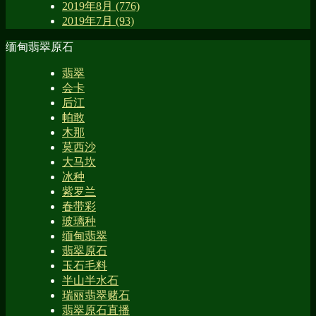
2019年8月 (776)
2019年7月 (93)
缅甸翡翠原石
翡翠
会卡
后江
帕敢
木那
莫西沙
大马坎
冰种
紫罗兰
春带彩
玻璃种
缅甸翡翠
翡翠原石
玉石毛料
半山半水石
瑞丽翡翠赌石
翡翠原石直播