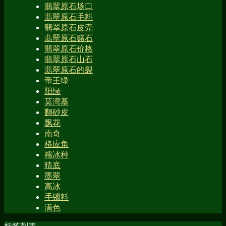
翡翠原石场口
翡翠原石毛料
翡翠原石皮壳
翡翠原石赌石
翡翠原石价格
翡翠原石山石
翡翠原石的裂
帝王绿
阳绿
莫湾基
翻砂皮
飘花
南奇
格应角
糯冰种
晴底
墨翠
高冰
手镯料
满色