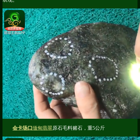
会卡场口
缅甸翡翠
原石毛料赌石，重5公斤