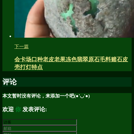
下一篇
会卡场口种老皮老果冻色翡翠原石毛料赌石皮
壳打灯特点
评论
本文暂时没有评论，来添加一个吧(●'◡'●)
欢迎
你
发表评论: