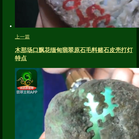
上一篇
木那场口飘花缅甸翡翠原石毛料赌石皮壳打灯
特点