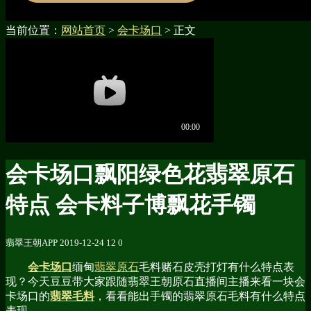
当前位置：
网站首页
>
会卡场口
> 正文
会卡场口飘阳绿色花翡翠原石
特点 会卡料子博飘花手镯
翡翠王朝APP
2019-12-24
12
0
会卡场口
缅甸
翡翠原石
毛料赌石皮壳打灯有什么特点表
现？今天豆豆带大家跟随翡翠王朝原石直播间主播来看一块会
卡场口的
翡翠毛料
，看看能出手镯的翡翠原石毛料有什么特点
表现。