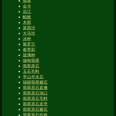
翡翠
会卡
后江
帕敢
木那
莫西沙
大马坎
冰种
紫罗兰
春带彩
玻璃种
缅甸翡翠
翡翠原石
玉石毛料
半山半水石
瑞丽翡翠赌石
翡翠原石直播
翡翠原石场口
翡翠原石毛料
翡翠原石皮壳
翡翠原石赌石
翡翠原石价格