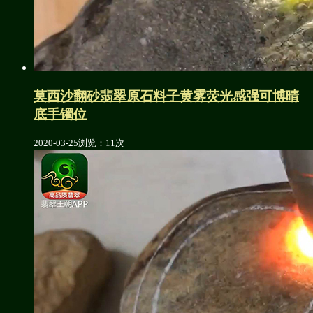
莫西沙翻砂翡翠原石料子黄雾荧光感强可博晴
底手镯位
2020-03-25
浏览：11次