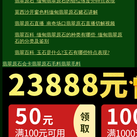
翡翠原石_缅甸翡翠原石的错位绺皮壳特点表现
莫西沙开窗色料缅甸翡翠原石赌石讲解
翡翠原石直播_南奇场口翡翠原石直播切解视频
翡翠百科_缅甸翡翠原石的种类有哪些_缅甸翡翠原
石的分类及鉴别
翡翠百科_玉石是什么?玉石有哪些特点表现?
翡翠原石
会卡
翡翠原石毛料
翡翠毛料