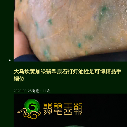
大马坎黄加绿翡翠原石打灯油性足可博精品手
镯位
2020-03-25
浏览：11次