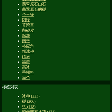
翡翠原石山石
翡翠原石的裂
帝王绿
阳绿
莫湾基
翻砂皮
飘花
南奇
格应角
糯冰种
晴底
墨翠
高冰
手镯料
满色
标签列表
冰种
(223)
裂
(206)
绺
(118)
缅甸赌石技巧
(134)