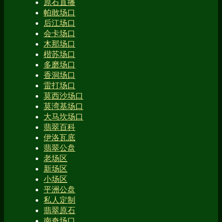
原石直播
帕敢场口
后江场口
会卡场口
木那场口
楷苏场口
多磨场口
香洞场口
雷打场口
莫西沙场口
莫湾基场口
大马坎场口
翡翠百科
伊洛瓦底
翡翠公盘
老场区
新场区
小场区
平洲公盘
私人定制
翡翠原石
南奇场口