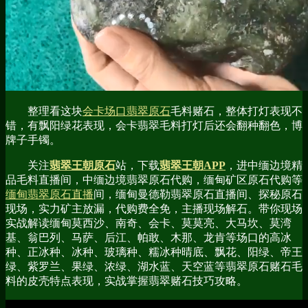
整理看这块
会卡场口翡翠原石
毛料赌石，整体打灯表现不
错，有飘阳绿花表现，会卡翡翠毛料打灯后还会翻种翻色，博
牌子手镯。
关注
翡翠王朝原石
站，下载
翡翠王朝APP
，进中缅边境精
品毛料直播间，中缅边境翡翠原石代购，缅甸矿区原石代购等
缅甸翡翠原石直播
间，缅甸曼德勒翡翠原石直播间、探秘原石
现场，实力矿主放漏，代购费全免，主播现场解石。带你现场
实战解读缅甸莫西沙、南奇、会卡、莫莫亮、大马坎、莫湾
基、翁巴列、马萨、后江、帕敢、木那、龙肯等场口的高冰
种、正冰种、冰种、玻璃种、糯冰种晴底、飘花、阳绿、帝王
绿、紫罗兰、果绿、浓绿、湖水蓝、天空蓝等翡翠原石赌石毛
料的皮壳特点表现，实战掌握翡翠赌石技巧攻略。