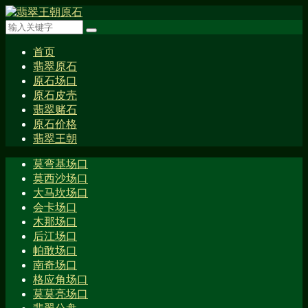
首页
翡翠原石
原石场口
原石皮壳
翡翠赌石
原石价格
翡翠王朝
莫弯基场口
莫西沙场口
大马坎场口
会卡场口
木那场口
后江场口
帕敢场口
南奇场口
格应角场口
莫莫亮场口