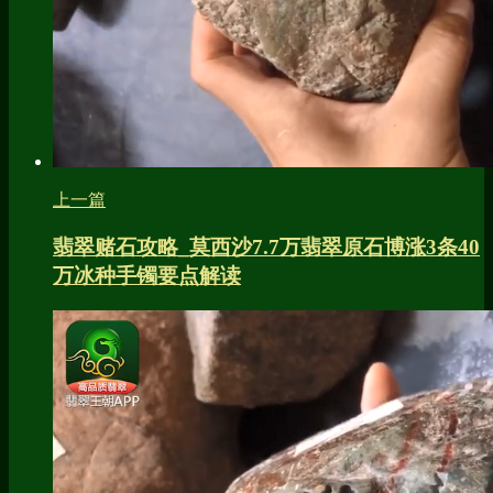
上一篇
翡翠赌石攻略_莫西沙7.7万翡翠原石博涨3条40
万冰种手镯要点解读