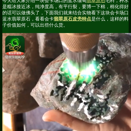
今天给大家介绍一块会卡场口的蓝水缅甸
翡翠原石
毛料，种水
是糯冰接近冰，纯净度高，有平行裂，要博一下棉，棉化得好
的话可以做佛头了，下面我们就来结合实物看下这块会卡场口
蓝水翡翠原石，看看会卡
翡翠原石皮壳特点
是什么，这样的料
子价值如何，可以出些什么货。