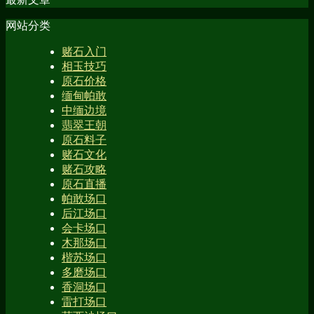
网站分类
赌石入门
相玉技巧
原石价格
缅甸帕敢
中缅边境
翡翠王朝
原石料子
赌石文化
赌石攻略
原石直播
帕敢场口
后江场口
会卡场口
木那场口
楷苏场口
多磨场口
香洞场口
雷打场口