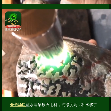
会卡场口
蓝水翡翠原石毛料，纯净度高，种水够了