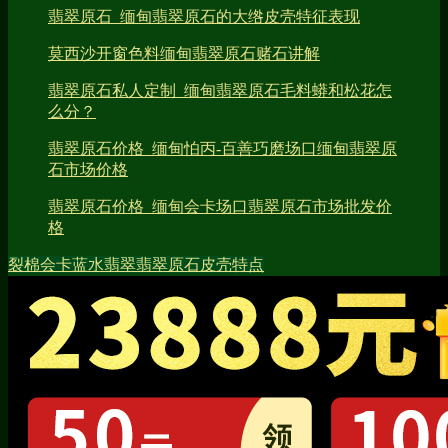
翡翠原石_缅甸翡翠原石的大绺皮壳特征表现
莫西沙开窗色料缅甸翡翠原石赌石讲解
翡翠原石私人定制_缅甸翡翠原石毛料蟒和松花怎
么分？
翡翠原石价格_缅甸怕丙-百善巧磨场口缅甸翡翠原
石市场价格
翡翠原石价格_缅甸会卡场口翡翠原石市场批发价
格
裂
棉
会卡
蓝水翡翠
翡翠原石皮壳特点