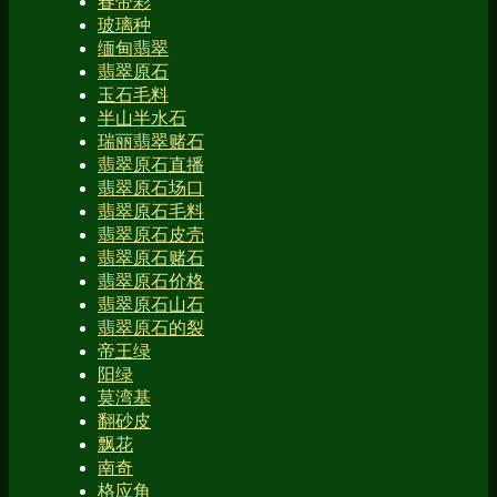
春带彩
玻璃种
缅甸翡翠
翡翠原石
玉石毛料
半山半水石
瑞丽翡翠赌石
翡翠原石直播
翡翠原石场口
翡翠原石毛料
翡翠原石皮壳
翡翠原石赌石
翡翠原石价格
翡翠原石山石
翡翠原石的裂
帝王绿
阳绿
莫湾基
翻砂皮
飘花
南奇
格应角