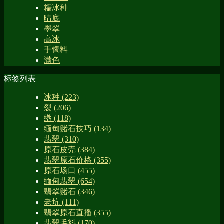
糯冰种
晴底
墨翠
高冰
手镯料
满色
标签列表
冰种
(223)
裂
(206)
绺
(118)
缅甸赌石技巧
(134)
翡翠
(310)
原石皮壳
(384)
翡翠原石价格
(355)
原石场口
(455)
缅甸翡翠
(654)
翡翠赌石
(346)
老坑
(111)
翡翠原石直播
(355)
翡翠毛料
(170)