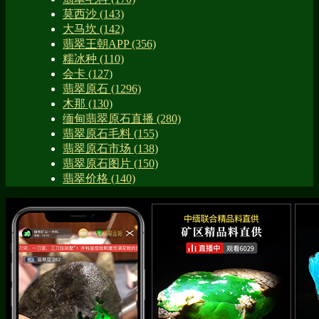
莫西沙
(143)
大马坎
(142)
翡翠王朝APP
(356)
糯冰种
(110)
会卡
(127)
翡翠原石
(1296)
木那
(130)
缅甸翡翠原石直播
(280)
翡翠原石毛料
(155)
翡翠原石市场
(138)
翡翠原石图片
(150)
翡翠价格
(140)