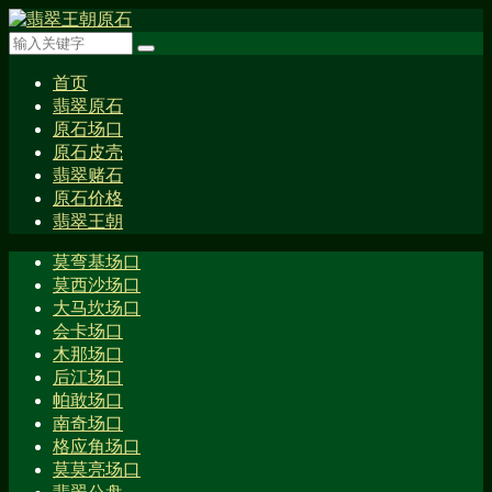
首页
翡翠原石
原石场口
原石皮壳
翡翠赌石
原石价格
翡翠王朝
莫弯基场口
莫西沙场口
大马坎场口
会卡场口
木那场口
后江场口
帕敢场口
南奇场口
格应角场口
莫莫亮场口