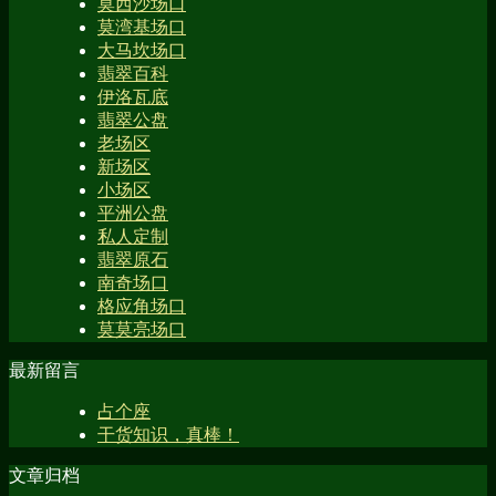
莫西沙场口
莫湾基场口
大马坎场口
翡翠百科
伊洛瓦底
翡翠公盘
老场区
新场区
小场区
平洲公盘
私人定制
翡翠原石
南奇场口
格应角场口
莫莫亮场口
最新留言
占个座
干货知识，真棒！
文章归档