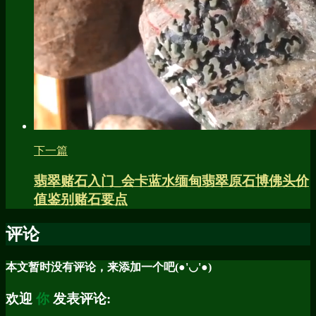
下一篇
翡翠赌石入门_会卡蓝水缅甸翡翠原石博佛头价
值鉴别赌石要点
评论
本文暂时没有评论，来添加一个吧(●'◡'●)
欢迎
你
发表评论: