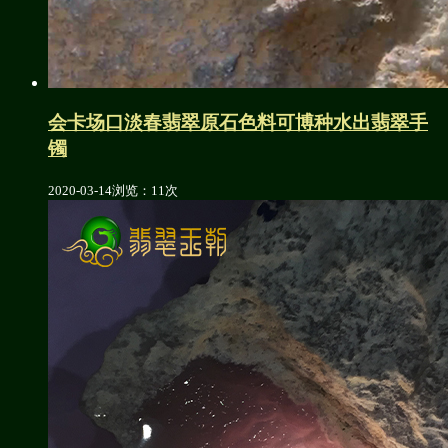
会卡场口淡春翡翠原石色料可博种水出翡翠手
镯
2020-03-14
浏览：11次