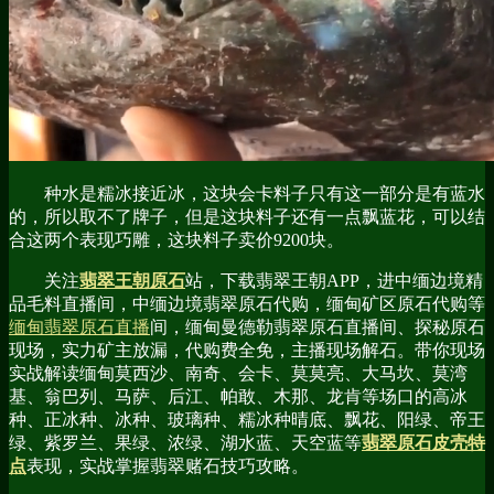
种水是糯冰接近冰，这块会卡料子只有这一部分是有蓝水
的，所以取不了牌子，但是这块料子还有一点飘蓝花，可以结
合这两个表现巧雕，这块料子卖价9200块。
关注
翡翠王朝原石
站，下载翡翠王朝APP，进中缅边境精
品毛料直播间，中缅边境翡翠原石代购，缅甸矿区原石代购等
缅甸翡翠原石直播
间，缅甸曼德勒翡翠原石直播间、探秘原石
现场，实力矿主放漏，代购费全免，主播现场解石。带你现场
实战解读缅甸莫西沙、南奇、会卡、莫莫亮、大马坎、莫湾
基、翁巴列、马萨、后江、帕敢、木那、龙肯等场口的高冰
种、正冰种、冰种、玻璃种、糯冰种晴底、飘花、阳绿、帝王
绿、紫罗兰、果绿、浓绿、湖水蓝、天空蓝等
翡翠原石皮壳特
点
表现，实战掌握翡翠赌石技巧攻略。