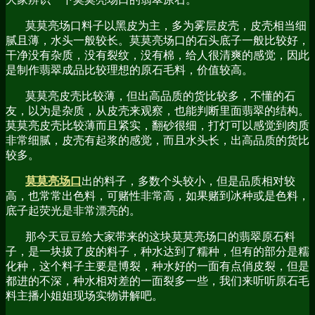
莫莫亮场口料子以黑皮为主，多为雾层皮壳，皮壳相当细
腻且薄，水头一般较长。莫莫亮场口的石头底子一般比较好，
干净没有杂质，没有裂纹，没有棉，给人很清爽的感觉，因此
是制作翡翠成品比较理想的原石毛料，价值较高。
莫莫亮皮壳比较薄，但出高品质的货比较多，不懂的石
友，以为是杂质，从皮壳来观察，也能判断里面翡翠的结构。
莫莫亮皮壳比较薄而且紧实，翻砂很细，打灯可以感觉到肉质
非常细腻，皮壳有起浆的感觉，而且水头长，出高品质的货比
较多。
莫莫亮场口
出的料子，多数个头较小，但是品质相对较
高，也常常出色料，可赌性非常高，如果赌到冰种或是色料，
底子起荧光是非常漂亮的。
那今天豆豆给大家带来的这块莫莫亮场口的翡翠原石料
子，是一块拔了皮的料子，种水达到了糯种，但有的部分是糯
化种，这个料子主要是博裂，种水好的一面有点俏皮裂，但是
都进的不深，种水相对差的一面裂多一些，我们来听听原石毛
料主播小姐姐现场实物讲解吧。