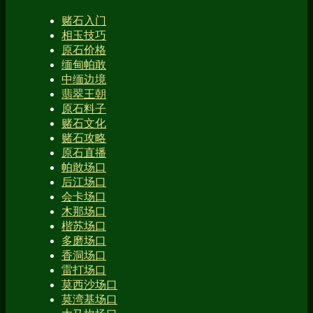
赌石入门
相玉技巧
原石价格
缅甸帕敢
中缅边境
翡翠王朝
原石料子
赌石文化
赌石攻略
原石直播
帕敢场口
后江场口
会卡场口
木那场口
楷苏场口
多磨场口
香洞场口
雷打场口
莫西沙场口
莫湾基场口