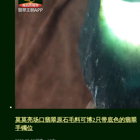
莫莫亮场口翡翠原石毛料可博2只带底色的翡翠
手镯位