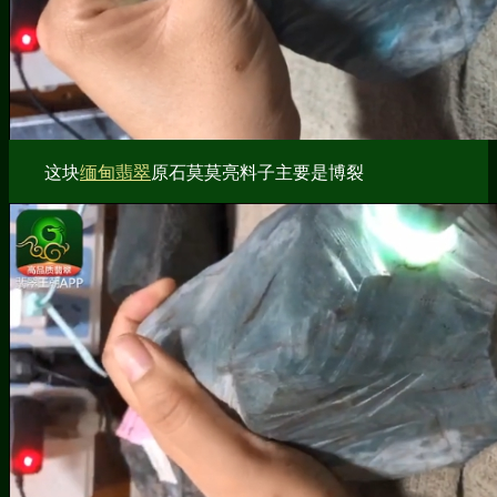
这块
缅甸翡翠
原石莫莫亮料子主要是博裂