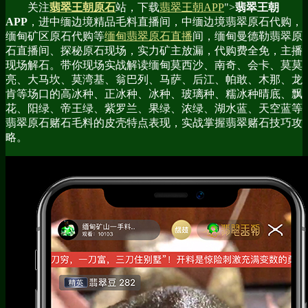
关注
翡翠王朝原石
站，下载
翡翠王朝APP
">
翡翠王朝
APP
，进中缅边境精品毛料直播间，中缅边境翡翠原石代购，
缅甸矿区原石代购等
缅甸翡翠原石直播
间，缅甸曼德勒翡翠原
石直播间、探秘原石现场，实力矿主放漏，代购费全免，主播
现场解石。带你现场实战解读缅甸莫西沙、南奇、会卡、莫莫
亮、大马坎、莫湾基、翁巴列、马萨、后江、帕敢、木那、龙
肯等场口的高冰种、正冰种、冰种、玻璃种、糯冰种晴底、飘
花、阳绿、帝王绿、紫罗兰、果绿、浓绿、湖水蓝、天空蓝等
翡翠原石赌石毛料的皮壳特点表现，实战掌握翡翠赌石技巧攻
略。