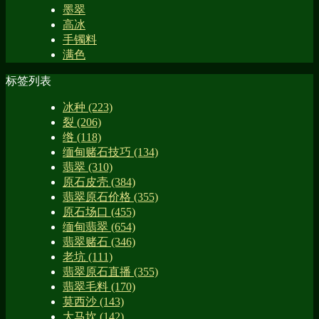
墨翠
高冰
手镯料
满色
标签列表
冰种
(223)
裂
(206)
绺
(118)
缅甸赌石技巧
(134)
翡翠
(310)
原石皮壳
(384)
翡翠原石价格
(355)
原石场口
(455)
缅甸翡翠
(654)
翡翠赌石
(346)
老坑
(111)
翡翠原石直播
(355)
翡翠毛料
(170)
莫西沙
(143)
大马坎
(142)