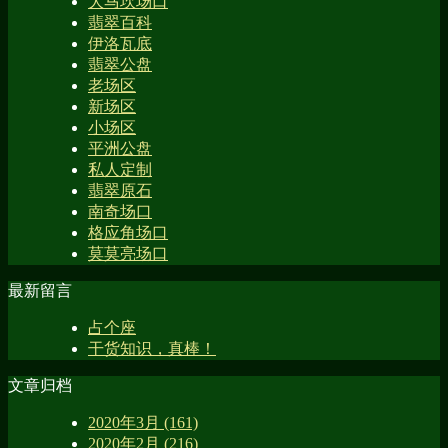
大马坎场口
翡翠百科
伊洛瓦底
翡翠公盘
老场区
新场区
小场区
平洲公盘
私人定制
翡翠原石
南奇场口
格应角场口
莫莫亮场口
最新留言
占个座
干货知识，真棒！
文章归档
2020年3月 (161)
2020年2月 (216)