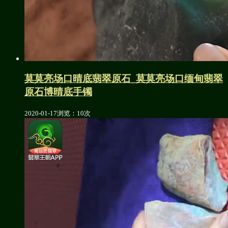
莫莫亮场口晴底翡翠原石_莫莫亮场口缅甸翡翠
原石博晴底手镯
2020-01-17
浏览：10次