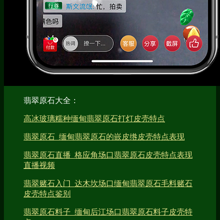
翡翠原石大全：
高冰玻璃糯种缅甸翡翠原石打灯皮壳特点
翡翠原石_缅甸翡翠原石的嵌皮绺皮壳特点表现
翡翠原石直播_格应角场口翡翠原石皮壳特点表现
直播视频
翡翠赌石入门_达木坎场口缅甸翡翠原石毛料赌石
皮壳特点鉴别
翡翠原石料子_缅甸后江场口翡翠原石料子皮壳特