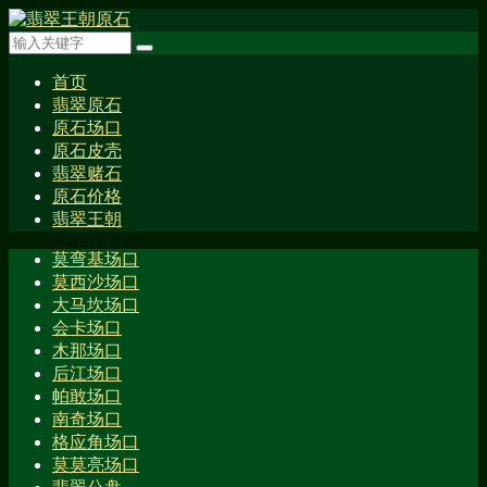
首页
翡翠原石
原石场口
原石皮壳
翡翠赌石
原石价格
翡翠王朝
莫弯基场口
莫西沙场口
大马坎场口
会卡场口
木那场口
后江场口
帕敢场口
南奇场口
格应角场口
莫莫亮场口