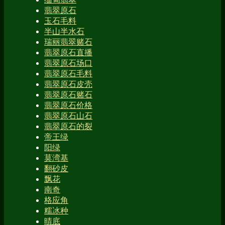
翡翠原石
玉石毛料
半山半水石
瑞丽翡翠赌石
翡翠原石直播
翡翠原石场口
翡翠原石毛料
翡翠原石皮壳
翡翠原石赌石
翡翠原石价格
翡翠原石山石
翡翠原石的裂
帝王绿
阳绿
莫湾基
翻砂皮
飘花
南奇
格应角
糯冰种
晴底