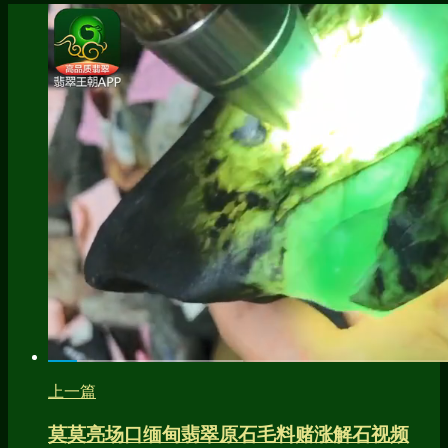
上一篇
莫莫亮场口缅甸翡翠原石毛料赌涨解石视频