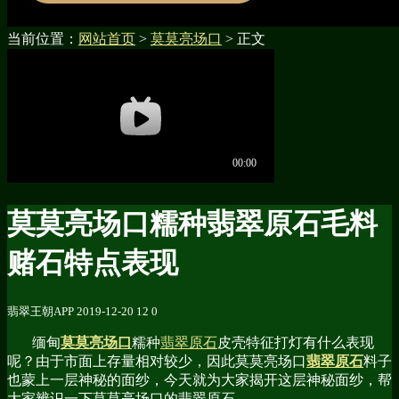
当前位置：
网站首页
>
莫莫亮场口
> 正文
莫莫亮场口糯种翡翠原石毛料
赌石特点表现
翡翠王朝APP
2019-12-20
12
0
缅甸
莫莫亮场口
糯种
翡翠原石
皮壳特征打灯有什么表现
呢？由于市面上存量相对较少，因此莫莫亮场口
翡翠原石
料子
也蒙上一层神秘的面纱，今天就为大家揭开这层神秘面纱，帮
大家辨识一下莫莫亮场口的翡翠原石。