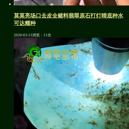
莫莫亮场口去皮全赌料翡翠原石打灯晴底种水
可达糯种
2020-03-13
浏览：11次