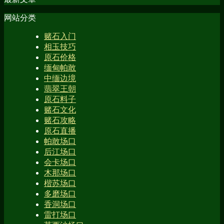
网站分类
赌石入门
相玉技巧
原石价格
缅甸帕敢
中缅边境
翡翠王朝
原石料子
赌石文化
赌石攻略
原石直播
帕敢场口
后江场口
会卡场口
木那场口
楷苏场口
多磨场口
香洞场口
雷打场口