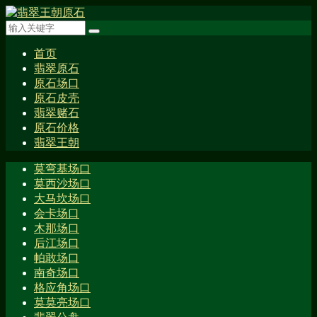
首页
翡翠原石
原石场口
原石皮壳
翡翠赌石
原石价格
翡翠王朝
莫弯基场口
莫西沙场口
大马坎场口
会卡场口
木那场口
后江场口
帕敢场口
南奇场口
格应角场口
莫莫亮场口