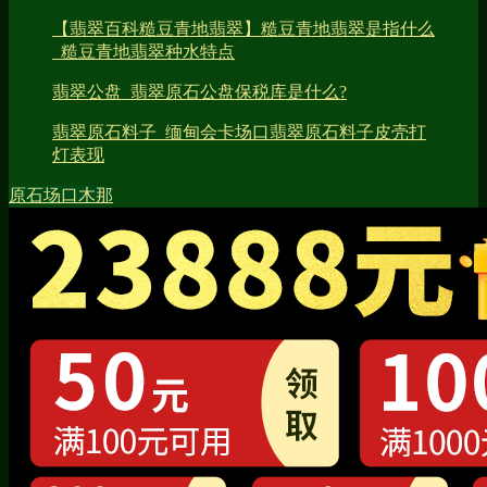
【翡翠百科糙豆青地翡翠】糙豆青地翡翠是指什么
_糙豆青地翡翠种水特点
翡翠公盘_翡翠原石公盘保税库是什么?
翡翠原石料子_缅甸会卡场口翡翠原石料子皮壳打
灯表现
原石场口
木那