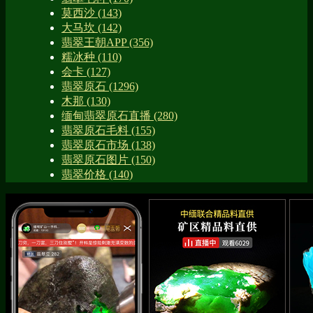
莫西沙
(143)
大马坎
(142)
翡翠王朝APP
(356)
糯冰种
(110)
会卡
(127)
翡翠原石
(1296)
木那
(130)
缅甸翡翠原石直播
(280)
翡翠原石毛料
(155)
翡翠原石市场
(138)
翡翠原石图片
(150)
翡翠价格
(140)