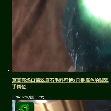
莫莫亮场口翡翠原石毛料可博2只带底色的翡翠
手镯位
2020-03-20
浏览：12次