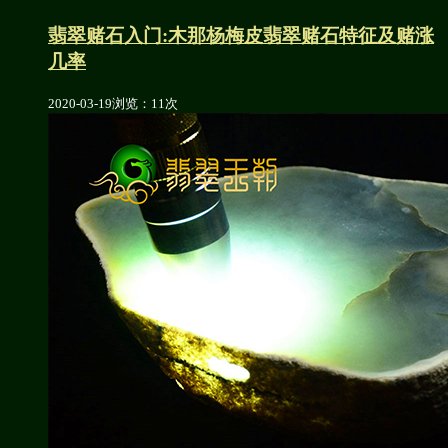
翡翠赌石入门:木那杨梅皮翡翠赌石特征及赌涨
几率
2020-03-19
浏览：11次