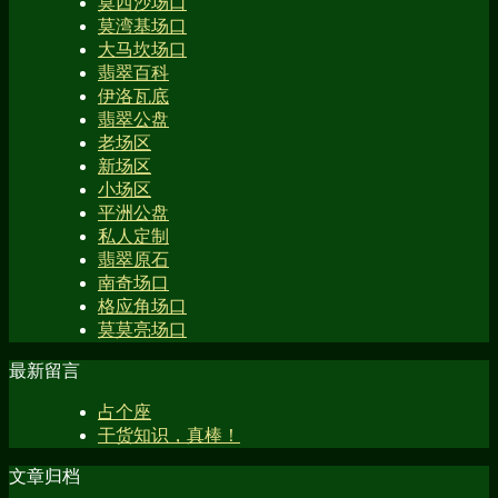
莫西沙场口
莫湾基场口
大马坎场口
翡翠百科
伊洛瓦底
翡翠公盘
老场区
新场区
小场区
平洲公盘
私人定制
翡翠原石
南奇场口
格应角场口
莫莫亮场口
最新留言
占个座
干货知识，真棒！
文章归档