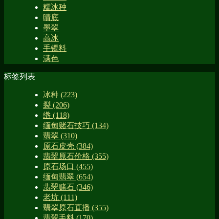
糯冰种
晴底
墨翠
高冰
手镯料
满色
标签列表
冰种
(223)
裂
(206)
绺
(118)
缅甸赌石技巧
(134)
翡翠
(310)
原石皮壳
(384)
翡翠原石价格
(355)
原石场口
(455)
缅甸翡翠
(654)
翡翠赌石
(346)
老坑
(111)
翡翠原石直播
(355)
翡翠毛料
(170)