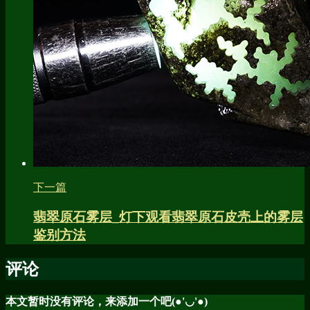
下一篇
翡翠原石雾层_灯下观看翡翠原石皮壳上的雾层
鉴别方法
评论
本文暂时没有评论，来添加一个吧(●'◡'●)