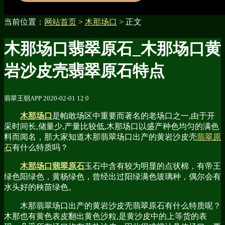
当前位置：
网站首页
>
木那场口
> 正文
木那场口翡翠原石_木那场口黄
岩沙皮壳翡翠原石特点
翡翠王朝APP
2020-02-01
12
0
木那场口
是帕敢场区中重要而著名的老场口之一,由于开
采时间长,储量少,产量比较低,木那场口以盛产种色均匀的满色
料而闻名，那大家知道木那翡翠场口出产的黄岩沙皮壳
翡翠原
石
有什么特质吗？
木那场口翡翠原石
玉石中含有较为明显的点状棉，有帝王
绿色阳绿色，黄杨绿色，曾经出过阳绿满色玻璃种，偶尔会有
水头好的秧苗绿色。
木那翡翠场口出产的黄岩沙皮壳翡翠原石有什么特质呢？
木那也有黄色表皮翻出黄色沙粒,是黄沙皮中的上等货的表