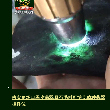
格应角场口黑皮翡翠原石毛料可博芙蓉种翡翠
挂件位