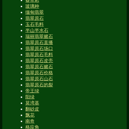
春带彩
玻璃种
缅甸翡翠
翡翠原石
玉石毛料
半山半水石
瑞丽翡翠赌石
翡翠原石直播
翡翠原石场口
翡翠原石毛料
翡翠原石皮壳
翡翠原石赌石
翡翠原石价格
翡翠原石山石
翡翠原石的裂
帝王绿
阳绿
莫湾基
翻砂皮
飘花
南奇
格应角