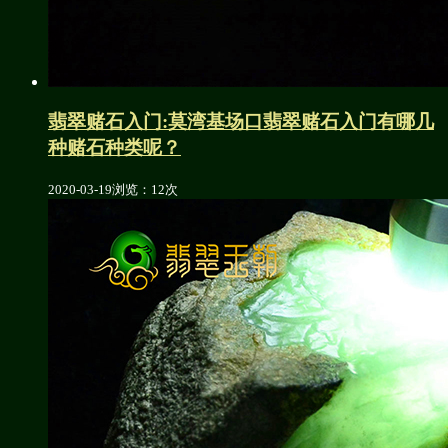
翡翠赌石入门:莫湾基场口翡翠赌石入门有哪几
种赌石种类呢？
2020-03-19
浏览：12次