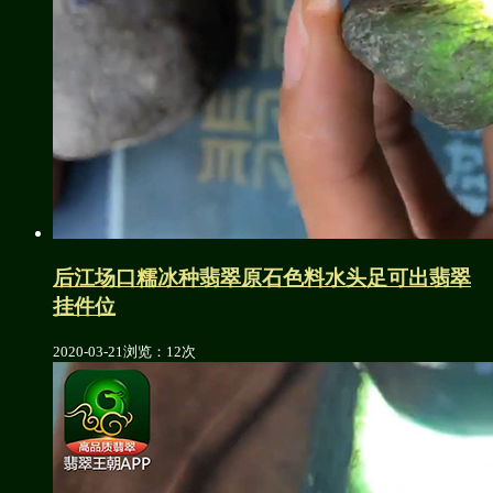
后江场口糯冰种翡翠原石色料水头足可出翡翠
挂件位
2020-03-21
浏览：12次