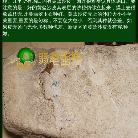
现。几乎所有场口均有黄盐沙皮；因此很难辨认具体场口。要
注意的是：好的黄盐沙皮其表层的沙粒仿佛立起来，摸上去很
象荔枝壳,此类翡翠玉石种好。黄盐沙皮壳上的沙粒大小不至
关重要,重要的是匀称，不要忽大忽小，否则其种就会差。如
果皮壳紧而光滑,多数种也差。新场区的黄盐沙皮没有雾,种
嫩。