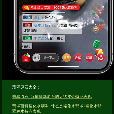
翡翠原石大全：
翡翠原石_缅甸翡翠原石的大绺皮壳特征表现
翡翠百科糯化水翡翠_什么是糯化水翡翠?糯化水翡
翠种水特点表现