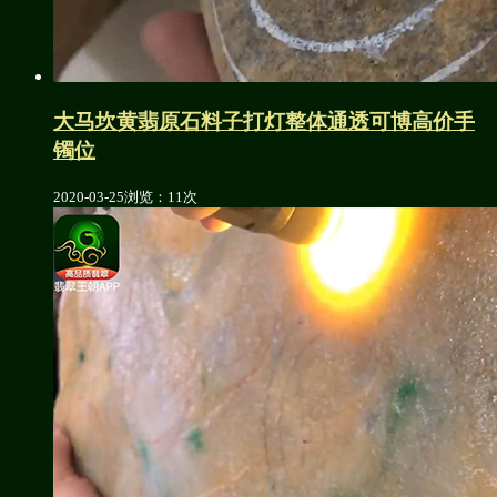
大马坎黄翡原石料子打灯整体通透可博高价手
镯位
2020-03-25
浏览：11次