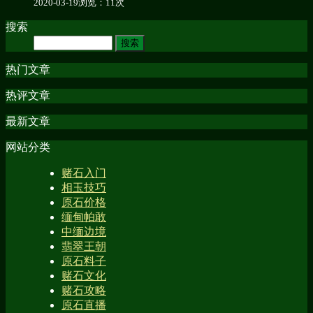
2020-03-19
浏览：11次
搜索
热门文章
热评文章
最新文章
网站分类
赌石入门
相玉技巧
原石价格
缅甸帕敢
中缅边境
翡翠王朝
原石料子
赌石文化
赌石攻略
原石直播