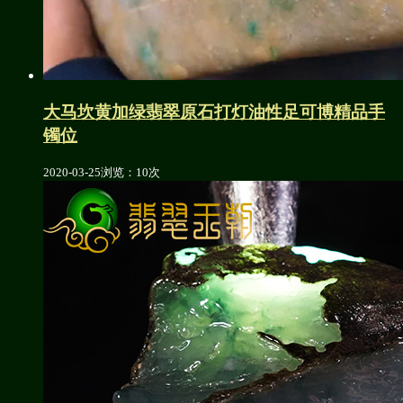
大马坎黄加绿翡翠原石打灯油性足可博精品手
镯位
2020-03-25
浏览：10次