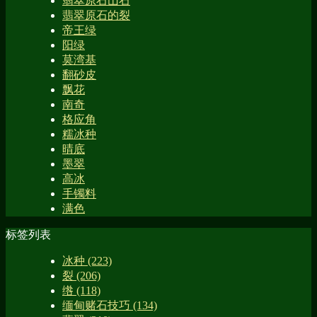
翡翠原石山石
翡翠原石的裂
帝王绿
阳绿
莫湾基
翻砂皮
飘花
南奇
格应角
糯冰种
晴底
墨翠
高冰
手镯料
满色
标签列表
冰种
(223)
裂
(206)
绺
(118)
缅甸赌石技巧
(134)