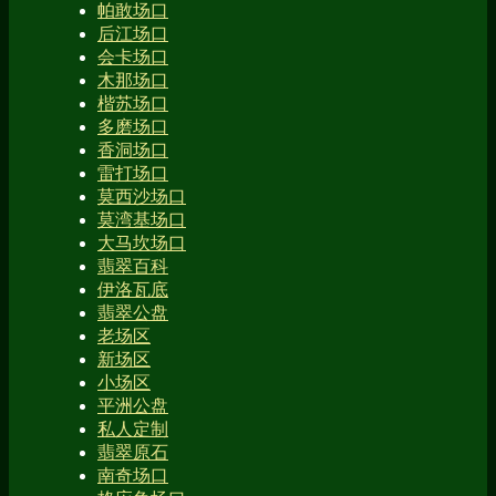
帕敢场口
后江场口
会卡场口
木那场口
楷苏场口
多磨场口
香洞场口
雷打场口
莫西沙场口
莫湾基场口
大马坎场口
翡翠百科
伊洛瓦底
翡翠公盘
老场区
新场区
小场区
平洲公盘
私人定制
翡翠原石
南奇场口