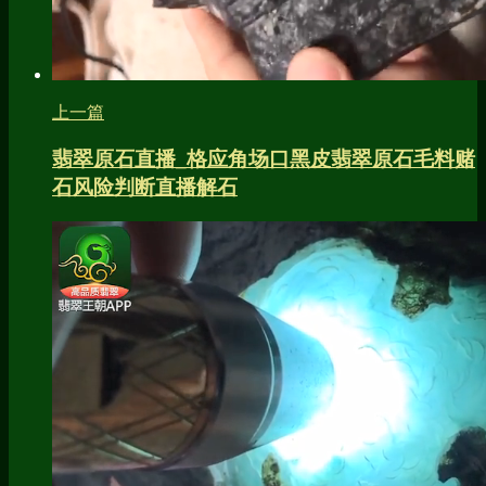
上一篇
翡翠原石直播_格应角场口黑皮翡翠原石毛料赌
石风险判断直播解石