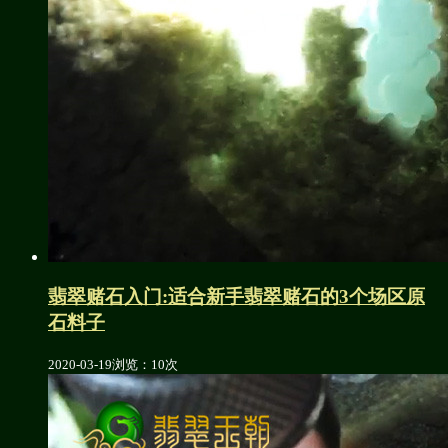
翡翠赌石入门:适合新手翡翠赌石的3个场区原
石料子
2020-03-19
浏览：10次