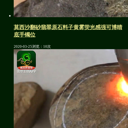
莫西沙翻砂翡翠原石料子黄雾荧光感强可博晴
底手镯位
2020-03-25
浏览：10次