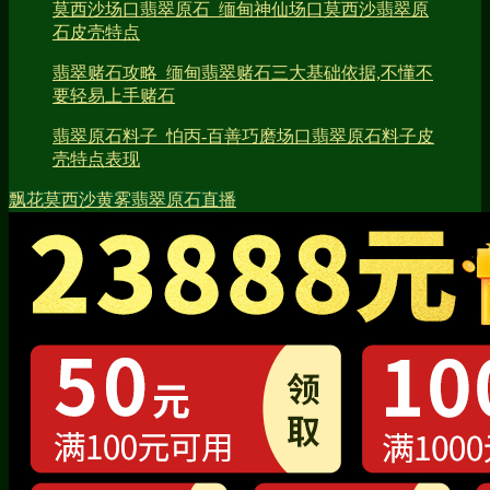
莫西沙场口翡翠原石_缅甸神仙场口莫西沙翡翠原
石皮壳特点
翡翠赌石攻略_缅甸翡翠赌石三大基础依据,不懂不
要轻易上手赌石
翡翠原石料子_怕丙-百善巧磨场口翡翠原石料子皮
壳特点表现
飘花
莫西沙
黄雾
翡翠原石直播