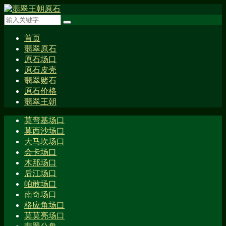
首页
翡翠原石
原石场口
原石皮壳
翡翠赌石
原石价格
翡翠王朝
莫弯基场口
莫西沙场口
大马坎场口
会卡场口
木那场口
后江场口
帕敢场口
南奇场口
格应角场口
莫莫亮场口