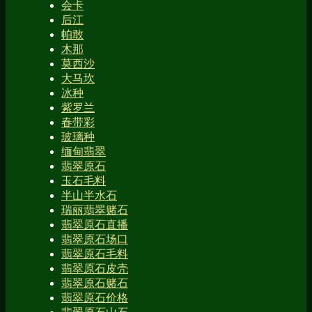
会卡
后江
帕敢
木那
莫西沙
大马坎
冰种
紫罗兰
春带彩
玻璃种
缅甸翡翠
翡翠原石
玉石毛料
半山半水石
瑞丽翡翠赌石
翡翠原石直播
翡翠原石场口
翡翠原石毛料
翡翠原石皮壳
翡翠原石赌石
翡翠原石价格