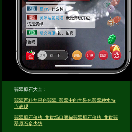
翡翠原石大全：
翡翠百科苹果色翡翠_翡翠中的苹果色翡翠种水特
点表现
翡翠原石价格_龙肯场口缅甸翡翠原石价格_龙肯翡
翠原石多少钱