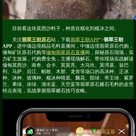
目前看这块莫西沙料子，种质在糯化到糯冰之间。
关注
翡翠王朝原石
站，下载
翡翠王朝APP
">
翡翠王朝
APP
，进中缅边境精品毛料直播间，中缅边境翡翠原石代购，
缅甸矿区原石代购等
缅甸翡翠原石直播
间，探秘原石现场，实
力矿主放漏，代购费全免，主播现场解石。带你现场实战解读
缅甸莫西沙、南奇、会卡、莫莫亮、大马坎、莫湾基、翁巴
列、马萨、后江、帕敢、木那、龙肯等场口的高冰种、正冰
种、冰种、玻璃种、糯冰种晴底、飘花、阳绿、帝王绿、紫罗
兰、果绿、浓绿、湖水蓝、天空蓝等翡翠原石赌石毛料的皮壳
特点表现，实战掌握翡翠赌石技巧攻略。