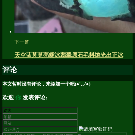
下一篇
天空蓝莫莫亮糯冰翡翠原石毛料抛光出正冰
评论
本文暂时没有评论，来添加一个吧(●'◡'●)
欢迎
你
发表评论: