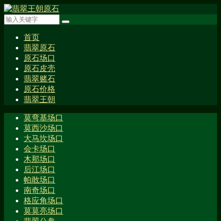
首页
翡翠原石
原石场口
原石皮壳
翡翠赌石
原石价格
翡翠王朝
莫弯基场口
莫西沙场口
大马坎场口
会卡场口
木那场口
后江场口
帕敢场口
南奇场口
格应角场口
莫莫亮场口