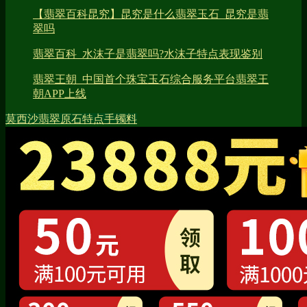
【翡翠百科昆究】昆究是什么翡翠玉石_昆究是翡
翠吗
翡翠百科_水沫子是翡翠吗?水沫子特点表现鉴别
翡翠王朝_中国首个珠宝玉石综合服务平台翡翠王
朝APP上线
莫西沙翡翠原石特点
手镯料