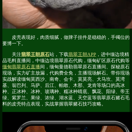
皮壳表现好，肉质细腻，做牌子挂件是稳稳的，手镯位的
要博一下。
关注
翡翠王朝原石
站，下载
翡翠王朝APP
，进中缅边境精
品毛料直播间，中缅边境翡翠原石代购，缅甸矿区原石代购等
缅甸翡翠原石直播
间，缅甸曼德勒翡翠原石直播间、探秘原石
现场，实力矿主放漏，代购费全免，主播现场解石。带你现场
实战解读缅甸莫西沙、南奇、会卡、莫莫亮、大马坎、莫湾
基、翁巴列、马萨、后江、帕敢、木那、龙肯等场口的高冰
种、正冰种、冰种、玻璃种、糯冰种晴底、飘花、阳绿、帝王
绿、紫罗兰、果绿、浓绿、湖水蓝、天空蓝等翡翠原石赌石毛
料的皮壳特点表现，实战掌握翡翠赌石技巧攻略。