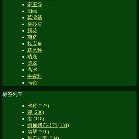
帝王绿
阳绿
莫湾基
翻砂皮
飘花
南奇
格应角
糯冰种
晴底
墨翠
高冰
手镯料
满色
标签列表
冰种
(223)
裂
(206)
绺
(118)
缅甸赌石技巧
(134)
翡翠
(310)
原石皮壳
(384)