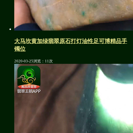
大马坎黄加绿翡翠原石打灯油性足可博精品手
镯位
2020-03-25
浏览：11次