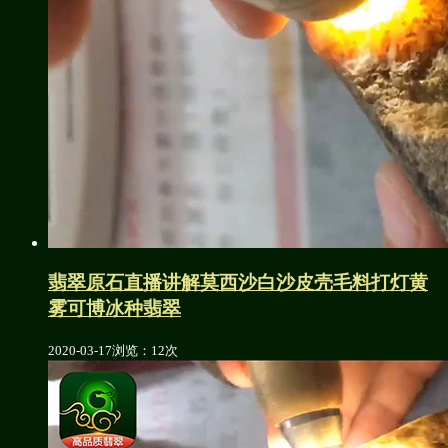
翡翠原石直播讲解莫西沙白沙皮壳毛料打灯黄
雾可博冰种翡翠
2020-03-17
浏览：12次