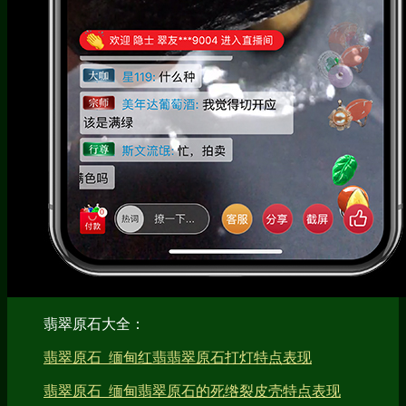
翡翠原石大全：
翡翠原石_缅甸红翡翡翠原石打灯特点表现
翡翠原石_缅甸翡翠原石的死绺裂皮壳特点表现