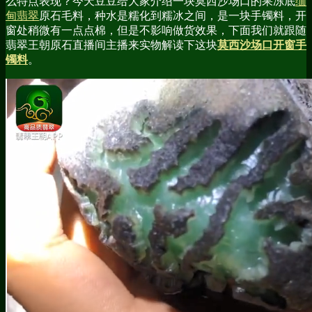
么特点表现？今天豆豆给大家介绍一块莫西沙场口的果冻底
缅
甸翡翠
原石毛料，种水是糯化到糯冰之间，是一块手镯料，开
窗处稍微有一点点棉，但是不影响做货效果，下面我们就跟随
翡翠王朝原石直播间主播来实物解读下这块
莫西沙场口开窗手
镯料
。