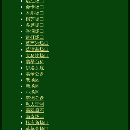
后江场口
会卡场口
木那场口
楷苏场口
多磨场口
香洞场口
雷打场口
莫西沙场口
莫湾基场口
大马坎场口
翡翠百科
伊洛瓦底
翡翠公盘
老场区
新场区
小场区
平洲公盘
私人定制
翡翠原石
南奇场口
格应角场口
莫莫亮场口