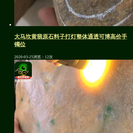
大马坎黄翡原石料子打灯整体通透可博高价手
镯位
2020-03-25
浏览：12次