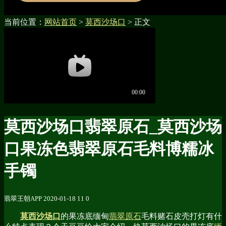
当前位置：
网站首页
>
莫西沙场口
> 正文
莫西沙场口翡翠原石_莫西沙场
口果冻色翡翠原石毛料博糯冰
手镯
翡翠王朝APP
2020-01-18
11
0
莫西沙场口
的果冻底缅甸
翡翠原石
毛料赌石皮壳打灯有什