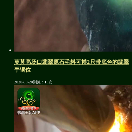
莫莫亮场口翡翠原石毛料可博2只带底色的翡翠
手镯位
2020-03-20
浏览：13次