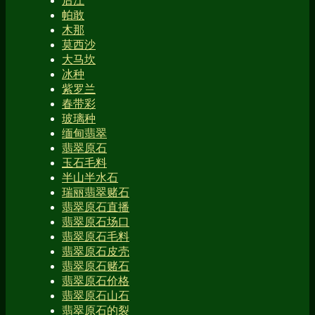
后江
帕敢
木那
莫西沙
大马坎
冰种
紫罗兰
春带彩
玻璃种
缅甸翡翠
翡翠原石
玉石毛料
半山半水石
瑞丽翡翠赌石
翡翠原石直播
翡翠原石场口
翡翠原石毛料
翡翠原石皮壳
翡翠原石赌石
翡翠原石价格
翡翠原石山石
翡翠原石的裂