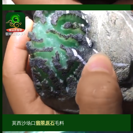
莫西沙场口
翡翠原石
毛料