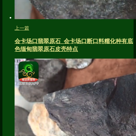
上一篇
会卡场口翡翠原石_会卡场口断口料糯化种有底
色缅甸翡翠原石皮壳特点