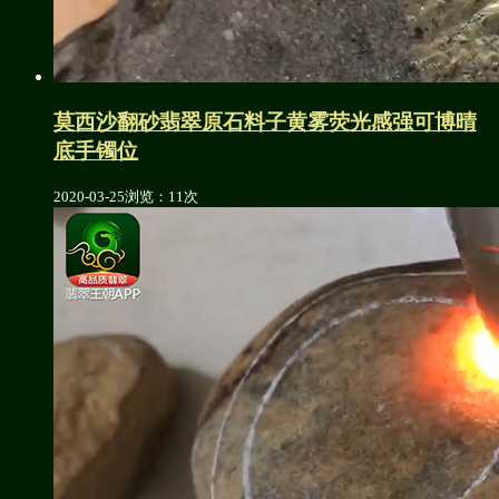
莫西沙翻砂翡翠原石料子黄雾荧光感强可博晴
底手镯位
2020-03-25
浏览：11次