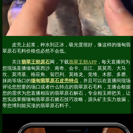
皮壳上起浆，种水到正冰，吸光度很好，像这样的缅甸翡
翠原石毛料价格也必然不会低。
关注
翡翠王朝原石
网，下载
翡翠王朝APP
，每天直播间为
您现场直播缅甸莫西沙、南奇、会卡、后江、莫莫亮、大马
坎、莫湾基、格应角、翁巴列、莫格龙、觉堆、木那、多磨、
抹岗等场口的
缅甸
翡翠原石皮壳特点
，并且可以在直播间现场
评论您想要的场口或者什么特点的翡翠原石毛料，主播会根据
您的需求为您直播相应的翡翠原石解石，专业相玉师把关，让
您实战掌握缅甸翡翠原石赌石技巧攻略，源头矿主实力放漏，
带您博到能买涨的翡翠原石料子。