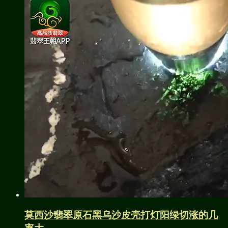
莫西沙翡翠原石黑乌沙皮壳打灯阳绿切涨的几