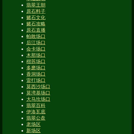
翡翠王朝
原石料子
赌石文化
赌石攻略
原石直播
帕敢场口
后江场口
会卡场口
木那场口
楷苏场口
多磨场口
香洞场口
雷打场口
莫西沙场口
莫湾基场口
大马坎场口
翡翠百科
伊洛瓦底
翡翠公盘
老场区
新场区