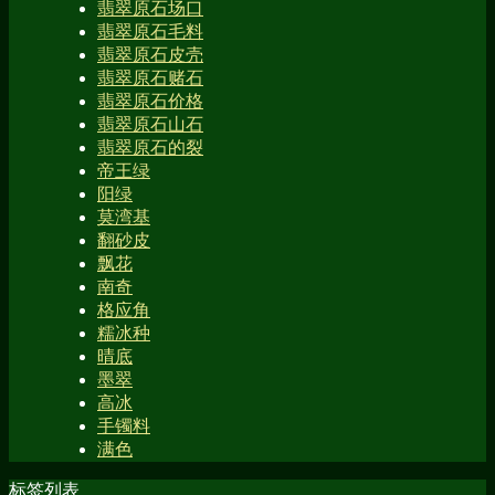
翡翠原石场口
翡翠原石毛料
翡翠原石皮壳
翡翠原石赌石
翡翠原石价格
翡翠原石山石
翡翠原石的裂
帝王绿
阳绿
莫湾基
翻砂皮
飘花
南奇
格应角
糯冰种
晴底
墨翠
高冰
手镯料
满色
标签列表