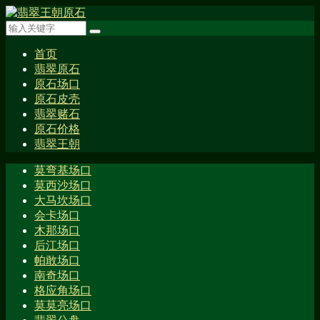
首页
翡翠原石
原石场口
原石皮壳
翡翠赌石
原石价格
翡翠王朝
莫弯基场口
莫西沙场口
大马坎场口
会卡场口
木那场口
后江场口
帕敢场口
南奇场口
格应角场口
莫莫亮场口