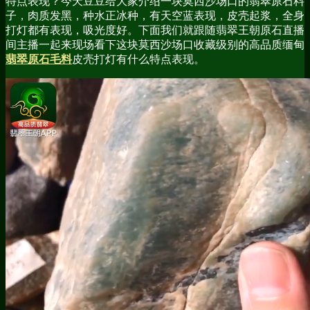
特点表现？今天豆豆给大家介绍一块莫西沙场口的翡翠原石料
子，肉质发黑，种水正冰种，有天空蓝表现，皮壳起浆，全身
打灯都有表现，吸光度好。下面我们就跟随翡翠王朝原石直播
间主播一起来现场看下这块莫西沙场口收藏级别的高品质缅甸
翡翠原石毛料
皮壳打灯有什么特点表现。