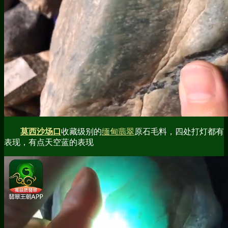
莫西沙场口
收藏级别的
缅甸翡翠
原石毛料，四处打灯都有
表现，有点天空蓝的表现