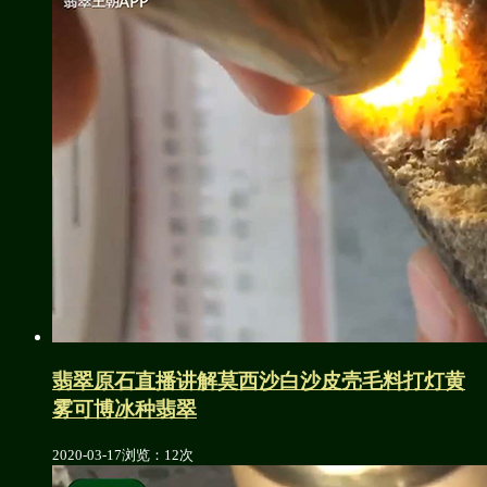
翡翠原石直播讲解莫西沙白沙皮壳毛料打灯黄
雾可博冰种翡翠
2020-03-17
浏览：12次