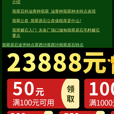
介绍
翡翠百科油青种翡翠_油青种翡翠种水特点表现
翡翠公盘_翡翠原石公盘保税库是什么?
翡翠赌石入门_东各厂场口缅甸翡翠原石毛料赌石
要点
翡翠原石皮壳特点
莫西沙
莫西沙翡翠原石特点