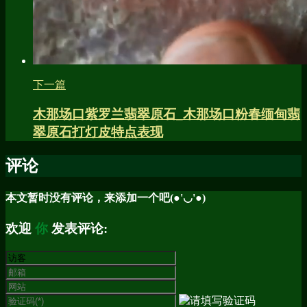
下一篇
木那场口紫罗兰翡翠原石_木那场口粉春缅甸翡
翠原石打灯皮特点表现
评论
本文暂时没有评论，来添加一个吧(●'◡'●)
欢迎
你
发表评论: