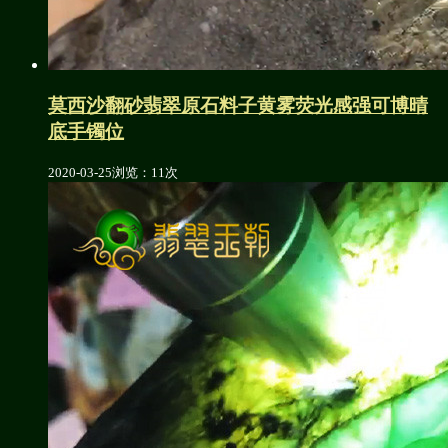
莫西沙翻砂翡翠原石料子黄雾荧光感强可博晴
底手镯位
2020-03-25
浏览：11次