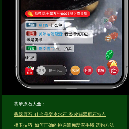
翡翠原石大全：
翡翠原石_什么是梨皮水石_梨皮翡翠原石特点
相玉技巧_如何正确的挑选缅甸翡翠手镯,选购方法