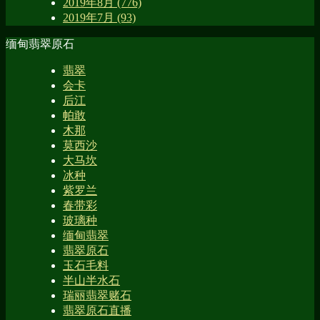
2019年8月 (776)
2019年7月 (93)
缅甸翡翠原石
翡翠
会卡
后江
帕敢
木那
莫西沙
大马坎
冰种
紫罗兰
春带彩
玻璃种
缅甸翡翠
翡翠原石
玉石毛料
半山半水石
瑞丽翡翠赌石
翡翠原石直播