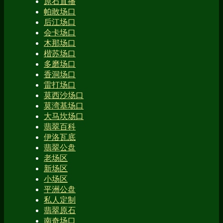
原石直播
帕敢场口
后江场口
会卡场口
木那场口
楷苏场口
多磨场口
香洞场口
雷打场口
莫西沙场口
莫湾基场口
大马坎场口
翡翠百科
伊洛瓦底
翡翠公盘
老场区
新场区
小场区
平洲公盘
私人定制
翡翠原石
南奇场口