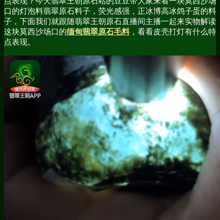
点表现？今天翡翠王朝原石站的豆豆带大家来看一块莫西沙场
口的灯泡料翡翠原石料子，荧光感强，正冰博高冰鸽子蛋的料
子，下面我们就跟随翡翠王朝原石直播间主播一起来实物解读
这块莫西沙场口的
缅甸翡翠原石毛料
，看看皮壳打灯有什么特
点表现。