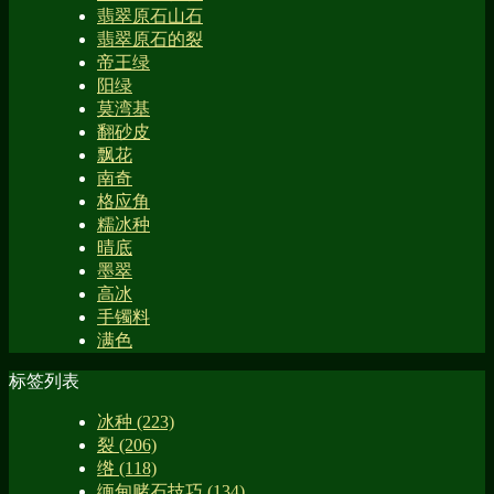
翡翠原石山石
翡翠原石的裂
帝王绿
阳绿
莫湾基
翻砂皮
飘花
南奇
格应角
糯冰种
晴底
墨翠
高冰
手镯料
满色
标签列表
冰种
(223)
裂
(206)
绺
(118)
缅甸赌石技巧
(134)