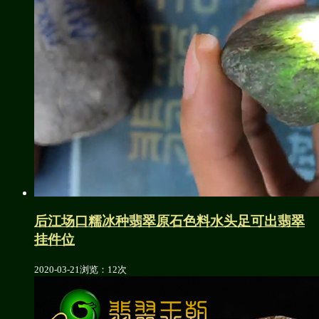
后江场口糯冰种翡翠原石色料水头足可出翡翠
挂件位
2020-03-21
浏览：12次