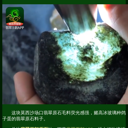
这块莫西沙场口翡翠原石毛料荧光感强，赌高冰玻璃种鸽
子蛋的翡翠原石料子。