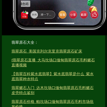
翡翠原石大全：
翡翠原石_美国克列尔克里克翡翠原石矿床
f翡翠原石直播_大马坎场口缅甸翡翠原石毛料赌石
直播视频
【翡翠百科紫水底翡翠】紫水底翡翠是什么_紫水
底翡翠种水特点
翡翠赌石入门_达木坎场口缅甸翡翠原石毛料赌石
皮壳特点鉴别
翡翠原石价格_帕坎场口缅甸翡翠原石毛料市场批
发价格