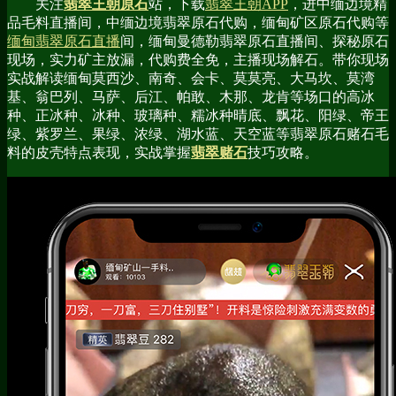
关注
翡翠王朝原石
站，下载
翡翠王朝APP
，进中缅边境精
品毛料直播间，中缅边境翡翠原石代购，缅甸矿区原石代购等
缅甸翡翠原石直播
间，缅甸曼德勒翡翠原石直播间、探秘原石
现场，实力矿主放漏，代购费全免，主播现场解石。带你现场
实战解读缅甸莫西沙、南奇、会卡、莫莫亮、大马坎、莫湾
基、翁巴列、马萨、后江、帕敢、木那、龙肯等场口的高冰
种、正冰种、冰种、玻璃种、糯冰种晴底、飘花、阳绿、帝王
绿、紫罗兰、果绿、浓绿、湖水蓝、天空蓝等翡翠原石赌石毛
料的皮壳特点表现，实战掌握
翡翠赌石
技巧攻略。