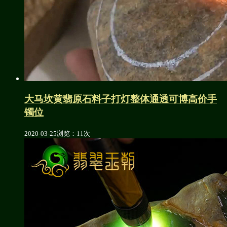
大马坎黄翡原石料子打灯整体通透可博高价手
镯位
2020-03-25
浏览：11次