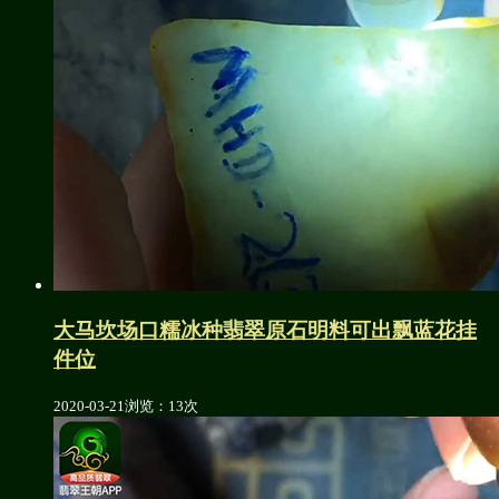
大马坎场口糯冰种翡翠原石明料可出飘蓝花挂
件位
2020-03-21
浏览：13次