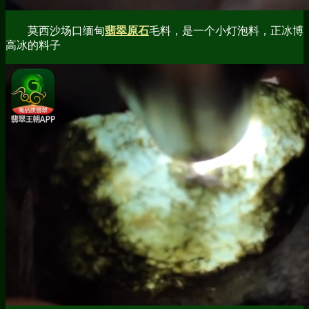
莫西沙场口缅甸
翡翠原石
毛料，是一个小灯泡料，正冰博
高冰的料子