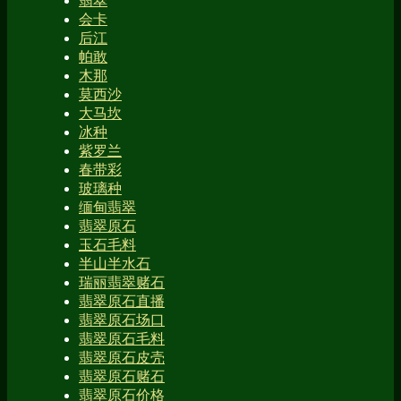
翡翠
会卡
后江
帕敢
木那
莫西沙
大马坎
冰种
紫罗兰
春带彩
玻璃种
缅甸翡翠
翡翠原石
玉石毛料
半山半水石
瑞丽翡翠赌石
翡翠原石直播
翡翠原石场口
翡翠原石毛料
翡翠原石皮壳
翡翠原石赌石
翡翠原石价格