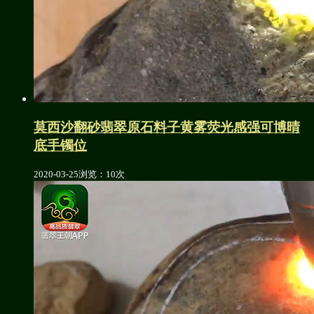
莫西沙翻砂翡翠原石料子黄雾荧光感强可博晴
底手镯位
2020-03-25
浏览：10次