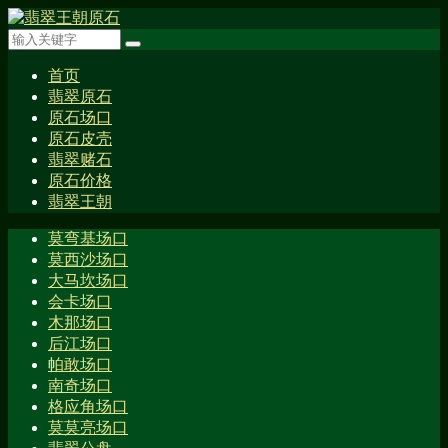
首页
翡翠原石
原石场口
原石皮壳
翡翠赌石
原石价格
翡翠王朝
莫弯基场口
莫西沙场口
大马坎场口
会卡场口
木那场口
后江场口
帕敢场口
南奇场口
格应角场口
莫莫亮场口