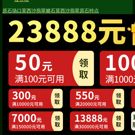
原石场口
莫西沙
翡翠赌石
莫西沙翡翠原石特点