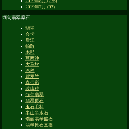
2019年8月 (776)
2019年7月 (93)
缅甸翡翠原石
翡翠
会卡
后江
帕敢
木那
莫西沙
大马坎
冰种
紫罗兰
春带彩
玻璃种
缅甸翡翠
翡翠原石
玉石毛料
半山半水石
瑞丽翡翠赌石
翡翠原石直播