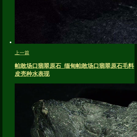
上一篇
帕敢场口翡翠原石_缅甸帕敢场口翡翠原石毛料
皮壳种水表现