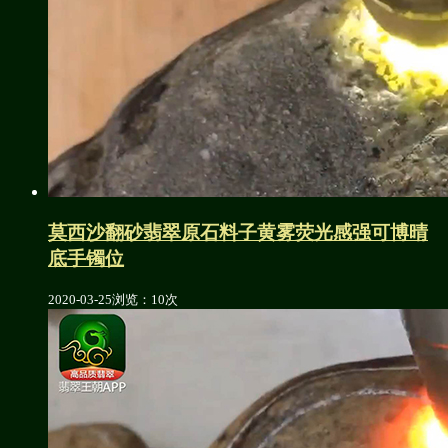
莫西沙翻砂翡翠原石料子黄雾荧光感强可博晴
底手镯位
2020-03-25
浏览：10次