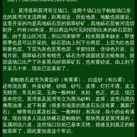
2、莫湾基和莫湾哥立场口。这两个场口位于帕敢场口东
北的莫湾河支流两侧，距离很近，所处地质、地貌也很接近。
这里开采的均是高地砾石层的翡翠砂矿，高地砾石层被河流切
割开，约有100米深，所以两边均可见到切割出来的砾石层剖
面。由于是山区河流，所以河床狭窄，枯水期基本缺水，即使
雨季也是可以开采的。砾石层由上到下分两层，上层为红色层
和黄色层。下层为灰色至黑色层，半胶结状，含绿色片岩、云
母片岩。翡翠砾石常有蜡壳，砾石为半滚圆状至次棱角状。据
说该场口出产了许多黑乌纱翡翠矿石，也有黄砂皮。由上到下
开采几十米，现在已近基岩了。
老帕敢石皮壳为黄盐砂（有黄雾）、白盐砂（有白雾），
还有混合雾。外皮砂硬、砂细、砂匀、皮厚，灯打不透。皮上
无蜡壳，常见松花。玉肉一般种好、水好、色正、色足，现已
基本挖完。莫湾基及莫湾哥立为黑乌砂料，皮厚，皮壳乌黑仿
佛黑油漆，皮下有雾（很多市场里的黑皮石头没有雾，属新厂
石），蟒带有白雾及松花。一般种好，有高绿，块小的会有满
绿。现在很多人说这块赌石是帕敢的、那块黑皮是莫湾基的，
实属胡说八道，这些场口目前已基本灭绝，很难见到真正的帕
敢翡翠了，因此要知道这个常识。