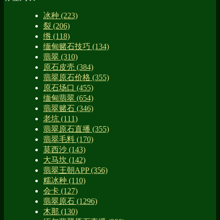
冰种
(223)
裂
(206)
绺
(118)
缅甸赌石技巧
(134)
翡翠
(310)
原石皮壳
(384)
翡翠原石价格
(355)
原石场口
(455)
缅甸翡翠
(654)
翡翠赌石
(346)
老坑
(111)
翡翠原石直播
(355)
翡翠毛料
(170)
莫西沙
(143)
大马坎
(142)
翡翠王朝APP
(356)
糯冰种
(110)
会卡
(127)
翡翠原石
(1296)
木那
(130)