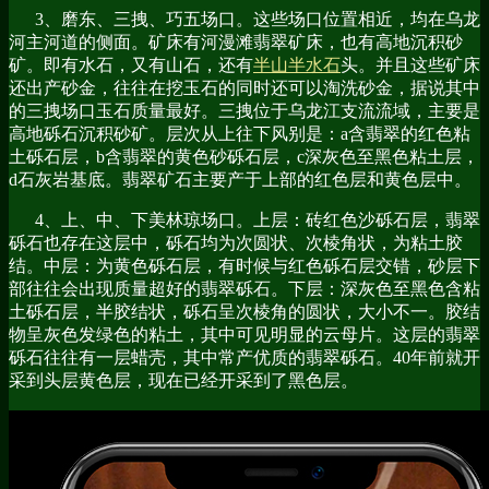
3、磨东、三拽、巧五场口。这些场口位置相近，均在乌龙
河主河道的侧面。矿床有河漫滩翡翠矿床，也有高地沉积砂
矿。即有水石，又有山石，还有
半山半水石
头。并且这些矿床
还出产砂金，往往在挖玉石的同时还可以淘洗砂金，据说其中
的三拽场口玉石质量最好。三拽位于乌龙江支流流域，主要是
高地砾石沉积砂矿。层次从上往下风别是：a含翡翠的红色粘
土砾石层，b含翡翠的黄色砂砾石层，c深灰色至黑色粘土层，
d石灰岩基底。翡翠矿石主要产于上部的红色层和黄色层中。
4、上、中、下美林琼场口。上层：砖红色沙砾石层，翡翠
砾石也存在这层中，砾石均为次圆状、次棱角状，为粘土胶
结。中层：为黄色砾石层，有时候与红色砾石层交错，砂层下
部往往会出现质量超好的翡翠砾石。下层：深灰色至黑色含粘
土砾石层，半胶结状，砾石呈次棱角的圆状，大小不一。胶结
物呈灰色发绿色的粘土，其中可见明显的云母片。这层的翡翠
砾石往往有一层蜡壳，其中常产优质的翡翠砾石。40年前就开
采到头层黄色层，现在已经开采到了黑色层。