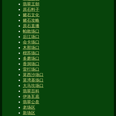
翡翠王朝
原石料子
赌石文化
赌石攻略
原石直播
帕敢场口
后江场口
会卡场口
木那场口
楷苏场口
多磨场口
香洞场口
雷打场口
莫西沙场口
莫湾基场口
大马坎场口
翡翠百科
伊洛瓦底
翡翠公盘
老场区
新场区