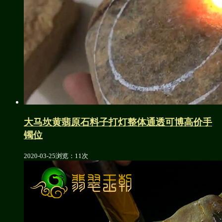
大马坎黄翡原石料子打灯整体通透可博高价手
镯位
2020-03-25
浏览：11次