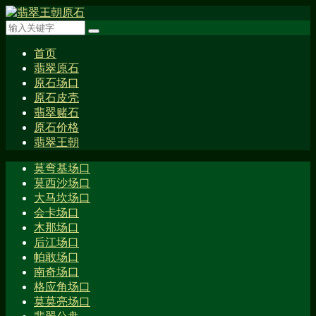
首页
翡翠原石
原石场口
原石皮壳
翡翠赌石
原石价格
翡翠王朝
莫弯基场口
莫西沙场口
大马坎场口
会卡场口
木那场口
后江场口
帕敢场口
南奇场口
格应角场口
莫莫亮场口