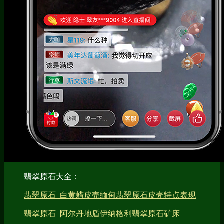
翡翠原石大全：
翡翠原石_白黄蜡皮売缅甸翡翠原石皮壳特点表现
翡翠原石_阿尔丹地盾伊纳格利翡翠原石矿床