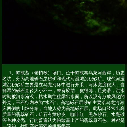
1、帕敢基（老帕敢）场口。位于帕敢寨乌龙河西岸，历史
名坑，分为高地砾石层砂矿和现代河漫滩沉积砂矿。现代河漫
滩沉积砂矿主要是在乌龙河床中进行开采，河床宽度很大，含
翡翠的砾石直径大小不一，未有胶结，皮很薄，且光滑，洪水
时期被河水淹没，枯水期往往露出水面，所以没有形成风化的
外壳，玉石行内称为“水石”。高地砾石层砂矿主要沿乌龙河河
床两侧的山坡分布，当地人称为高地砾石层。此场口经常出高
质量的翡翠矿石，矿石有黄砂皮、咖啡红、黑灰砂石、水翻砂
等各种皮壳。行内普遍认为帕敢基出产的翡翠原石色、种都是
一流的，找到高档翡翠的机率很高。