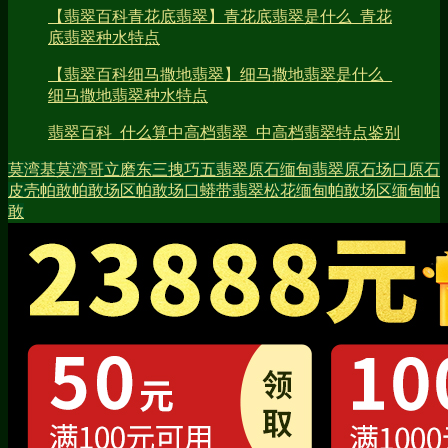
【翡翠百科青花底翡翠】青花底翡翠是什么_青花
底翡翠种水特点
【翡翠百科细马撒地翡翠】细马撒地翡翠是什么_
细马撒地翡翠种水特点
翡翠百科_什么算中高档翡翠_中高档翡翠特点鉴别
莫湾基
莫湾哥立
磨东
三拽
巧五
翡翠原石
缅甸翡翠
原石场口
原石
皮壳
帕敢
帕敢场区
帕敢场口
蟒带
翡翠松花
缅甸帕敢场区
缅甸帕
敢