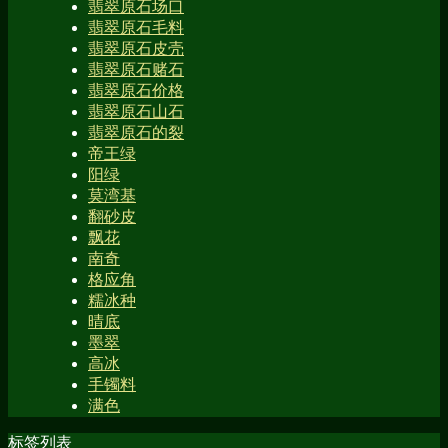
翡翠原石场口
翡翠原石毛料
翡翠原石皮壳
翡翠原石赌石
翡翠原石价格
翡翠原石山石
翡翠原石的裂
帝王绿
阳绿
莫湾基
翻砂皮
飘花
南奇
格应角
糯冰种
晴底
墨翠
高冰
手镯料
满色
标签列表