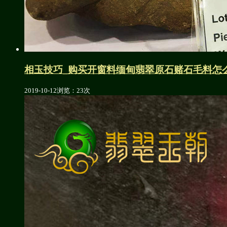
相玉技巧_购买开窗料缅甸翡翠原石赌石毛料怎
2019-10-12
浏览：23次