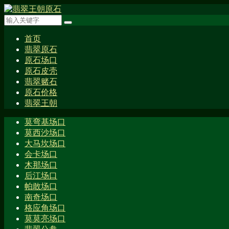
首页
翡翠原石
原石场口
原石皮壳
翡翠赌石
原石价格
翡翠王朝
莫弯基场口
莫西沙场口
大马坎场口
会卡场口
木那场口
后江场口
帕敢场口
南奇场口
格应角场口
莫莫亮场口