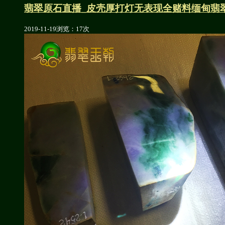
翡翠原石直播_皮壳厚打灯无表现全赌料缅甸翡
2019-11-19
浏览：17次