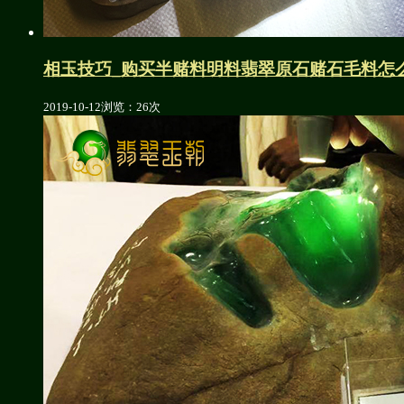
相玉技巧_购买半赌料明料翡翠原石赌石毛料怎
2019-10-12
浏览：26次