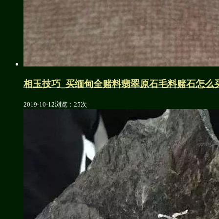
相玉技巧_买缅甸全赌料翡翠原石毛料赌石怎么
2019-10-12
浏览：25次