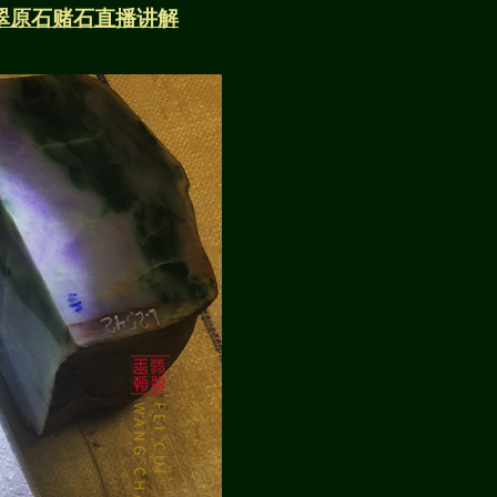
翠原石赌石直播讲解