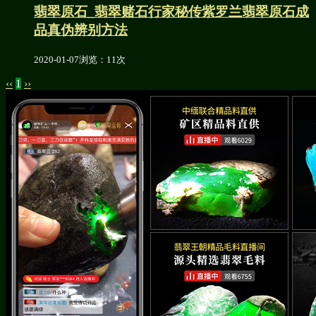
翡翠原石_翡翠赌石行家秘传紫罗兰翡翠原石成
品真伪辨别方法
2020-01-07
浏览：11次
‹‹
1
››