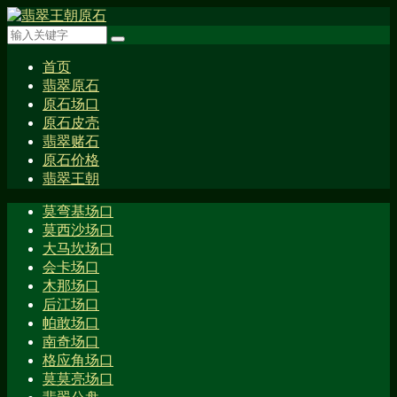
首页
翡翠原石
原石场口
原石皮壳
翡翠赌石
原石价格
翡翠王朝
莫弯基场口
莫西沙场口
大马坎场口
会卡场口
木那场口
后江场口
帕敢场口
南奇场口
格应角场口
莫莫亮场口