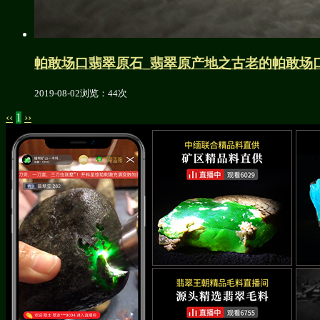
帕敢场口翡翠原石_翡翠原产地之古老的帕敢场
2019-08-02
浏览：44次
‹‹
1
››