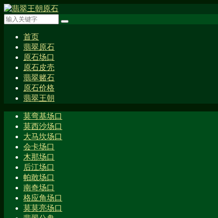
首页
翡翠原石
原石场口
原石皮壳
翡翠赌石
原石价格
翡翠王朝
莫弯基场口
莫西沙场口
大马坎场口
会卡场口
木那场口
后江场口
帕敢场口
南奇场口
格应角场口
莫莫亮场口