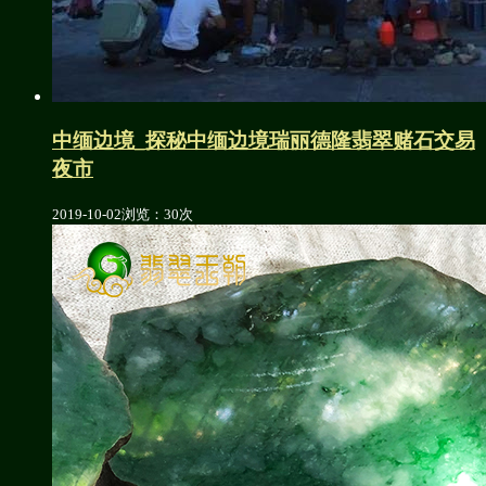
中缅边境_探秘中缅边境瑞丽德隆翡翠赌石交易
夜市
2019-10-02
浏览：30次