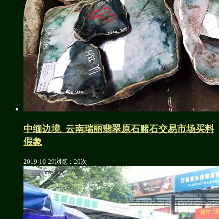
中缅边境_云南瑞丽翡翠原石赌石交易市场买料
假象
2019-10-29
浏览：20次