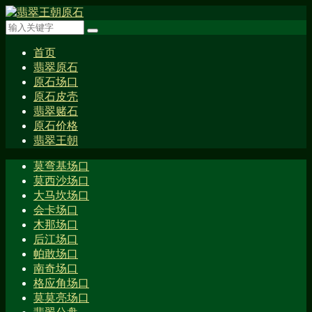
首页
翡翠原石
原石场口
原石皮壳
翡翠赌石
原石价格
翡翠王朝
莫弯基场口
莫西沙场口
大马坎场口
会卡场口
木那场口
后江场口
帕敢场口
南奇场口
格应角场口
莫莫亮场口