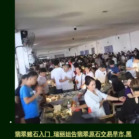
翡翠赌石入门_瑞丽姐告翡翠原石交易早市,黑