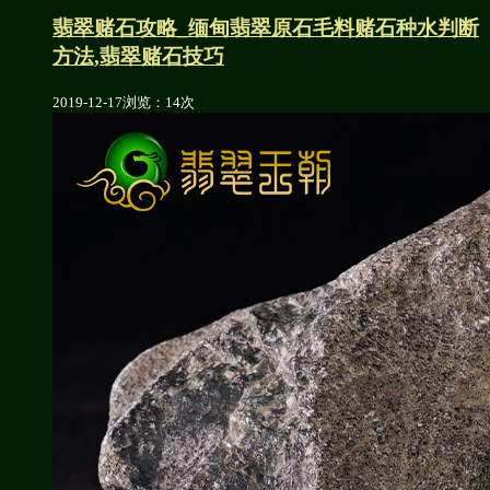
翡翠赌石攻略_缅甸翡翠原石毛料赌石种水判断
方法,翡翠赌石技巧
2019-12-17
浏览：14次