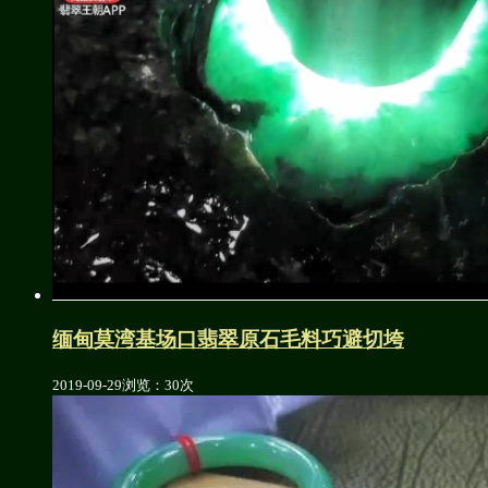
缅甸莫湾基场口翡翠原石毛料巧避切垮
2019-09-29
浏览：30次