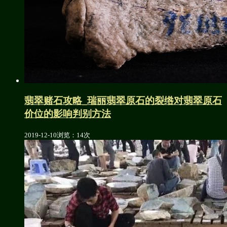
翡翠赌石攻略_瑞丽翡翠原石的裂绺对翡翠原石
价位的影响判别方法
2019-12-10
浏览：14次