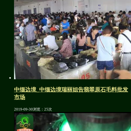
中缅边境_中缅边境瑞丽姐告翡翠原石毛料批发
市场
2019-09-30
浏览：25次