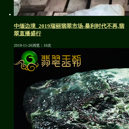
中缅边境_2019瑞丽翡翠市场-暴利时代不再,翡
翠直播盛行
2019-11-26
浏览：16次