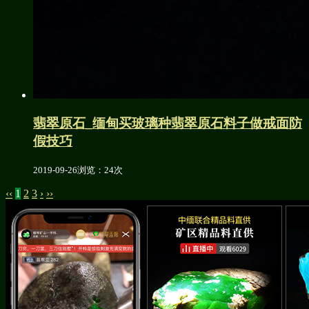
翡翠原石_缅甸买玻璃种翡翠原石料子做戒面防
假技巧
2019-09-26
浏览：24次
‹‹
1
2
3
›
››