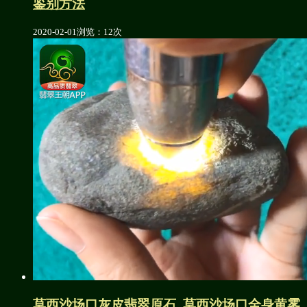
鉴别方法
2020-02-01
浏览：12次
莫西沙场口灰皮翡翠原石_莫西沙场口全身黄雾