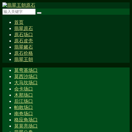
首页
翡翠原石
原石场口
原石皮壳
翡翠赌石
原石价格
翡翠王朝
莫弯基场口
莫西沙场口
大马坎场口
会卡场口
木那场口
后江场口
帕敢场口
南奇场口
格应角场口
莫莫亮场口