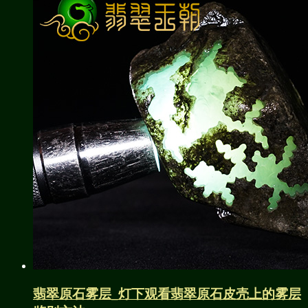
翡翠原石雾层_灯下观看翡翠原石皮壳上的雾层