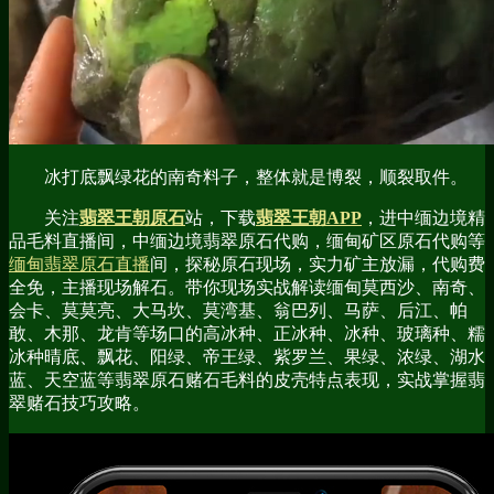
冰打底飘绿花的南奇料子，整体就是博裂，顺裂取件。
关注
翡翠王朝原石
站，下载
翡翠王朝APP
，进中缅边境精
品毛料直播间，中缅边境翡翠原石代购，缅甸矿区原石代购等
缅甸翡翠原石直播
间，探秘原石现场，实力矿主放漏，代购费
全免，主播现场解石。带你现场实战解读缅甸莫西沙、南奇、
会卡、莫莫亮、大马坎、莫湾基、翁巴列、马萨、后江、帕
敢、木那、龙肯等场口的高冰种、正冰种、冰种、玻璃种、糯
冰种晴底、飘花、阳绿、帝王绿、紫罗兰、果绿、浓绿、湖水
蓝、天空蓝等翡翠原石赌石毛料的皮壳特点表现，实战掌握翡
翠赌石技巧攻略。