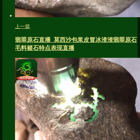
上一篇
翡翠原石直播_莫西沙包浆皮冒冰渣渣翡翠原石
毛料赌石特点表现直播