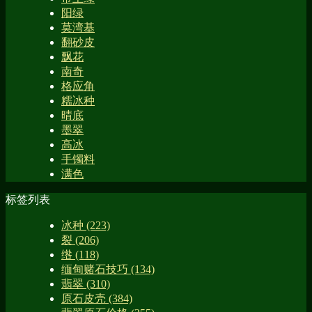
阳绿
莫湾基
翻砂皮
飘花
南奇
格应角
糯冰种
晴底
墨翠
高冰
手镯料
满色
标签列表
冰种
(223)
裂
(206)
绺
(118)
缅甸赌石技巧
(134)
翡翠
(310)
原石皮壳
(384)