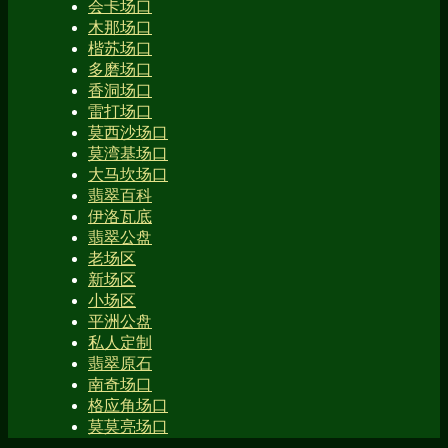
会卡场口
木那场口
楷苏场口
多磨场口
香洞场口
雷打场口
莫西沙场口
莫湾基场口
大马坎场口
翡翠百科
伊洛瓦底
翡翠公盘
老场区
新场区
小场区
平洲公盘
私人定制
翡翠原石
南奇场口
格应角场口
莫莫亮场口