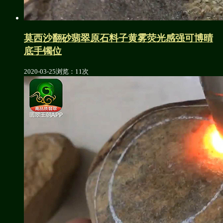
莫西沙翻砂翡翠原石料子黄雾荧光感强可博晴
底手镯位
2020-03-25
浏览：11次