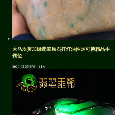
大马坎黄加绿翡翠原石打灯油性足可博精品手
镯位
2020-03-25
浏览：11次