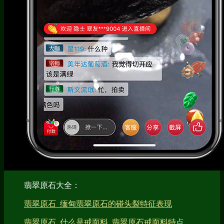
翡翠原石大全：
翡翠原石_缅甸翡翠原石的碰头裂特征表现
翡翠原石_什么是戒面料_翡翠原石戒面料特点