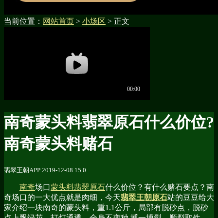
当前位置：
网站首页
>
小场区
> 正文
南奇蒙头料翡翠原石什么价位?
南奇蒙头料赌石
翡翠王朝APP
2019-12-08
15
0
南奇
场口
蒙头料翡翠原石
什么价位？有什么赌石要点？南
奇场口的一大优点就是肉细，今天
翡翠王朝原石
站的豆豆给大
家介绍一块南奇的蒙头料，重1.1公斤，局部有脱砂点，脱砂
点上飘绿花，打灯通透，全身不变种,搏一搏裂，顺裂取件。