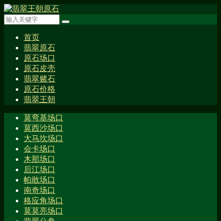
首页
翡翠原石
原石场口
原石皮壳
翡翠赌石
原石价格
翡翠王朝
莫弯基场口
莫西沙场口
大马坎场口
会卡场口
木那场口
后江场口
帕敢场口
南奇场口
格应角场口
莫莫亮场口