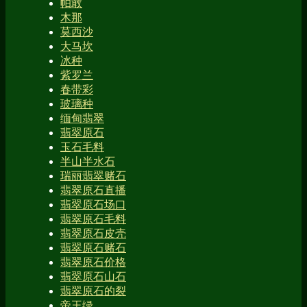
帕敢
木那
莫西沙
大马坎
冰种
紫罗兰
春带彩
玻璃种
缅甸翡翠
翡翠原石
玉石毛料
半山半水石
瑞丽翡翠赌石
翡翠原石直播
翡翠原石场口
翡翠原石毛料
翡翠原石皮壳
翡翠原石赌石
翡翠原石价格
翡翠原石山石
翡翠原石的裂
帝王绿