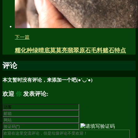
下一篇
糯化种绿晴底莫莫亮翡翠原石毛料赌石特点
评论
本文暂时没有评论，来添加一个吧(●'◡'●)
欢迎
你
发表评论: