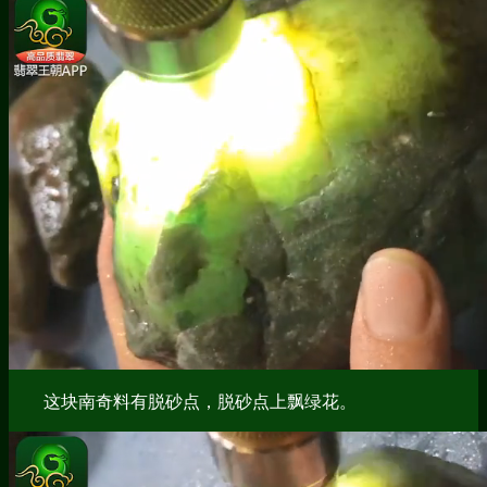
这块南奇料有脱砂点，脱砂点上飘绿花。