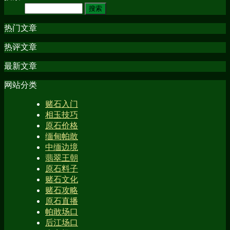
热门文章
热评文章
最新文章
网站分类
赌石入门
相玉技巧
原石价格
缅甸帕敢
中缅边境
翡翠王朝
原石料子
赌石文化
赌石攻略
原石直播
帕敢场口
后江场口