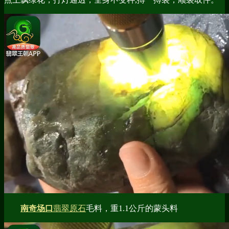
南奇场口
翡翠原石
毛料，重1.1公斤的蒙头料