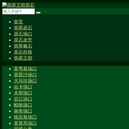
首页
翡翠原石
原石场口
原石皮壳
翡翠赌石
原石价格
翡翠王朝
莫弯基场口
莫西沙场口
大马坎场口
会卡场口
木那场口
后江场口
帕敢场口
南奇场口
格应角场口
莫莫亮场口