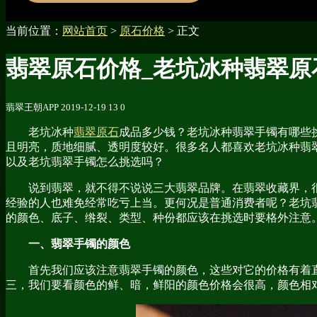
当前位置：
网站首页
>
原石价格
> 正文
翡翠原石价格_老坑冰种翡翠原
翡翠王朝APP
2019-12-19
13
0
老坑冰种
翡翠原石
成品多少钱？老坑冰种翡翠手镯有哪些
且明亮，质地细腻、透明度较好。很多名人都喜欢老坑冰种翡
以及老坑翡翠手镯怎么挑选吗？
说到翡翠，就不得不说说三大翡翠品牌。在翡翠收藏界，
经验的人也难免经常吃亏上当。更何况是普通消费者呢？老坑
的颜色、底子、绺裂、类型、种份都应该在挑选时要格外注意
一、翡翠手镯的颜色
首先我们应该注意翡翠手镯的颜色，这些对它的价格有着
三，我们要看颜色的鲜、暗，鲜阳的颜色价格会很高，颜色相