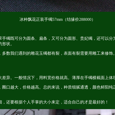
冰种飘花正装手镯57mm（结缘价288000）
翠手镯既可分为圆条、扁条，又可分为圆形、贵妃镯，还可以分
的形状。
，多数我们遇到的雕花玉镯都有裂，表面有裂需要用雕工来修饰
大差异。一般情况下，用料宽价格就高。薄厚在手镯横截面上体现
，圈口越大，价格越高。总的来说，种质细腻通透，颜色鲜阳纯
细，还要根据个人手掌的大小来定，适合自己的才是最好的！