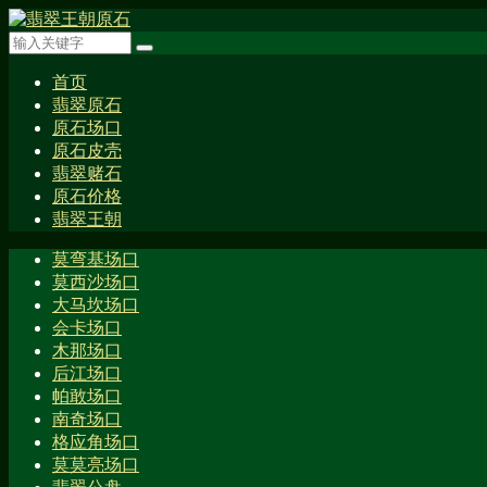
首页
翡翠原石
原石场口
原石皮壳
翡翠赌石
原石价格
翡翠王朝
莫弯基场口
莫西沙场口
大马坎场口
会卡场口
木那场口
后江场口
帕敢场口
南奇场口
格应角场口
莫莫亮场口