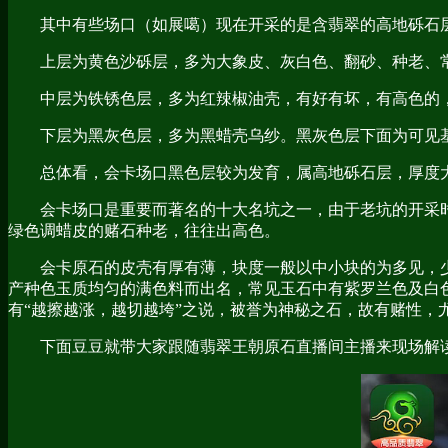
其中有些场口（如展噶）现在开采的是含翡翠的高地砾石
上层为黄色沙砾层，多为大象皮、灰白色、翻砂、种老、
中层为铁锈色层，多为红辣椒油壳，有好有坏，有高色的
下层为黑灰色层，多为黑蜡壳乌纱。黑灰色层下面为可见
总体看，会卡场口黑色层较为发育，属高地砾石层，厚度
会卡场口是重要而著名的十大名坑之一，由于老坑的开采
绿色调蜡皮的赌石种老，往往出高色。
会卡原石的皮壳有厚有薄，块度一般以中小块的为多见，
产种色玉质均匀的满色料而出名，常见玉石中有紫罗兰色及白
有“越擦越涨，越切越垮”之说，被誉为神秘之石，故有赌性，
下面豆豆就带大家跟随翡翠王朝原石直播间主播来现场解