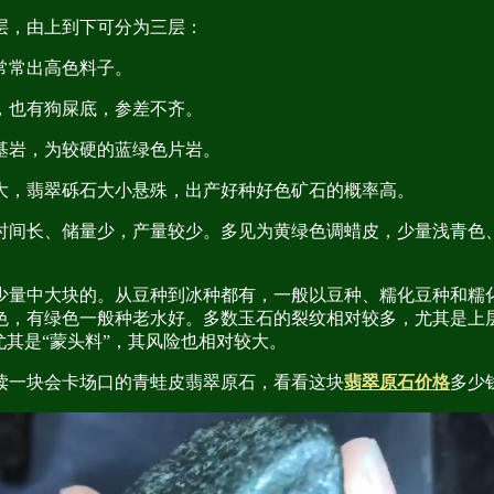
层，由上到下可分为三层：
常常出高色料子。
，也有狗屎底，参差不齐。
基岩，为较硬的蓝绿色片岩。
大，翡翠砾石大小悬殊，出产好种好色矿石的概率高。
时间长、储量少，产量较少。多见为黄绿色调蜡皮，少量浅青色、
少量中大块的。从豆种到冰种都有，一般以豆种、糯化豆种和糯
色，有绿色一般种老水好。多数玉石的裂纹相对较多，尤其是上
尤其是“蒙头料”，其风险也相对较大。
读一块会卡场口的青蛙皮翡翠原石，看看这块
翡翠原石价格
多少