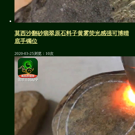
莫西沙翻砂翡翠原石料子黄雾荧光感强可博晴
底手镯位
2020-03-25
浏览：10次