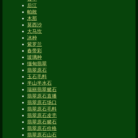
后江
帕敢
木那
莫西沙
大马坎
冰种
紫罗兰
春带彩
玻璃种
缅甸翡翠
翡翠原石
玉石毛料
半山半水石
瑞丽翡翠赌石
翡翠原石直播
翡翠原石场口
翡翠原石毛料
翡翠原石皮壳
翡翠原石赌石
翡翠原石价格
翡翠原石山石