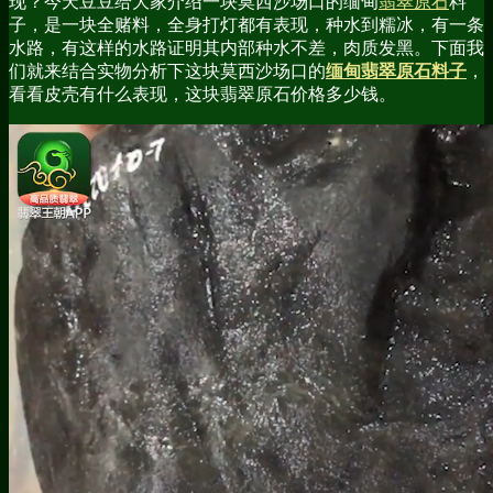
现？今天豆豆给大家介绍一块莫西沙场口的缅甸
翡翠原石
料
子，是一块全赌料，全身打灯都有表现，种水到糯冰，有一条
水路，有这样的水路证明其内部种水不差，肉质发黑。下面我
们就来结合实物分析下这块莫西沙场口的
缅甸翡翠原石料子
，
看看皮壳有什么表现，这块翡翠原石价格多少钱。