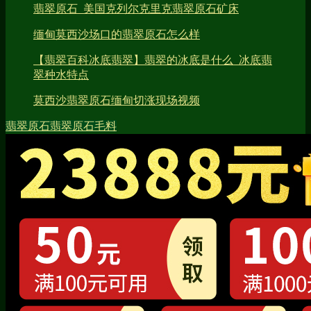
翡翠原石_美国克列尔克里克翡翠原石矿床
缅甸莫西沙场口的翡翠原石怎么样
【翡翠百科冰底翡翠】翡翠的冰底是什么_冰底翡
翠种水特点
莫西沙翡翠原石缅甸切涨现场视频
翡翠原石
翡翠原石毛料