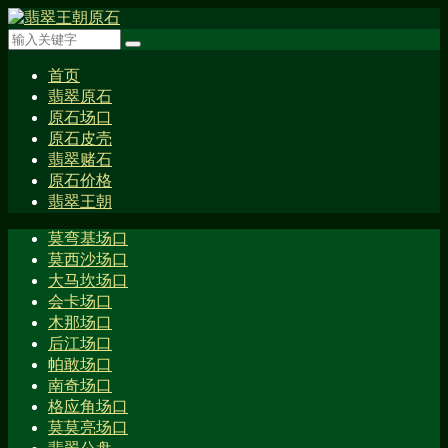
首页
翡翠原石
原石场口
原石皮壳
翡翠赌石
原石价格
翡翠王朝
莫弯基场口
莫西沙场口
大马坎场口
会卡场口
木那场口
后江场口
帕敢场口
南奇场口
格应角场口
莫莫亮场口