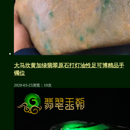
大马坎黄加绿翡翠原石打灯油性足可博精品手
镯位
2020-03-25
浏览：10次