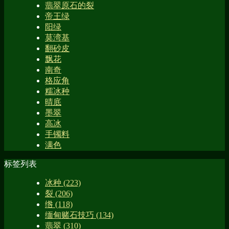
翡翠原石的裂
帝王绿
阳绿
莫湾基
翻砂皮
飘花
南奇
格应角
糯冰种
晴底
墨翠
高冰
手镯料
满色
标签列表
冰种
(223)
裂
(206)
绺
(118)
缅甸赌石技巧
(134)
翡翠
(310)