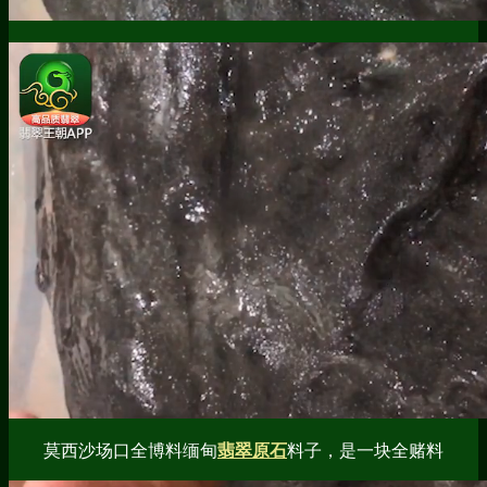
莫西沙场口全博料缅甸
翡翠原石
料子，是一块全赌料