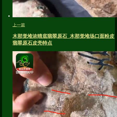
上一篇
木那觉堆浓晴底翡翠原石_木那觉堆场口面粉皮
翡翠原石皮壳特点