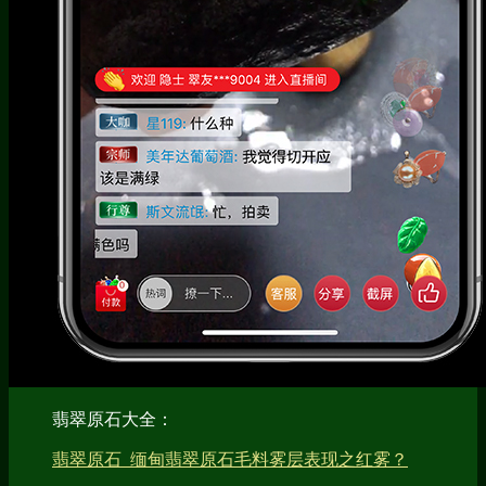
翡翠原石大全：
翡翠原石_缅甸翡翠原石毛料雾层表现之红雾？