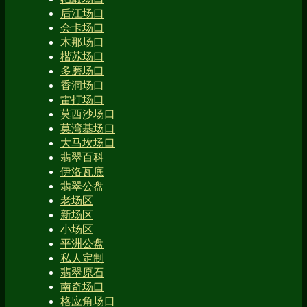
后江场口
会卡场口
木那场口
楷苏场口
多磨场口
香洞场口
雷打场口
莫西沙场口
莫湾基场口
大马坎场口
翡翠百科
伊洛瓦底
翡翠公盘
老场区
新场区
小场区
平洲公盘
私人定制
翡翠原石
南奇场口
格应角场口