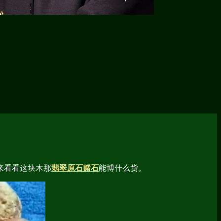
来看看这块木那
翡翠原石赌石
能博什么货。