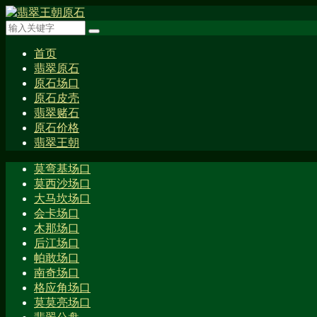
首页
翡翠原石
原石场口
原石皮壳
翡翠赌石
原石价格
翡翠王朝
莫弯基场口
莫西沙场口
大马坎场口
会卡场口
木那场口
后江场口
帕敢场口
南奇场口
格应角场口
莫莫亮场口