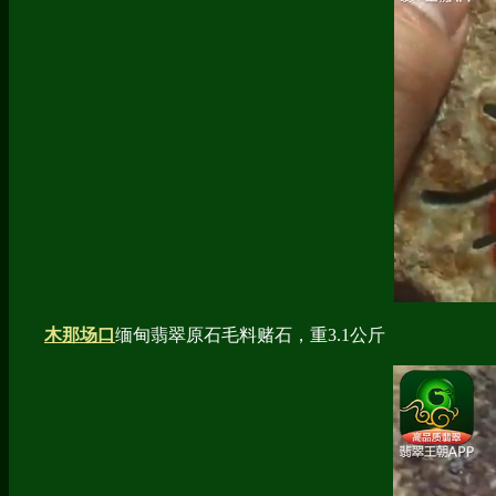
木那场口
缅甸翡翠原石毛料赌石，重3.1公斤