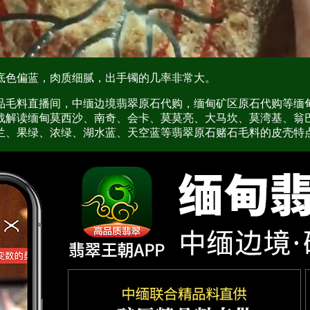
底色偏蓝，肉质细腻，出手镯的几率非常大。
品毛料直播间，中缅边境翡翠原石代购，缅甸矿区原石代购等缅
战解读缅甸莫西沙、南奇、会卡、莫莫亮、大马坎、莫湾基、翁
兰、果绿、浓绿、湖水蓝、天空蓝等翡翠原石赌石毛料的皮壳特