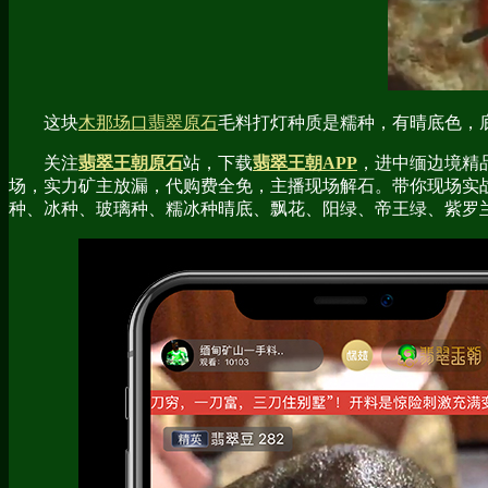
这块
木那场口翡翠原石
毛料打灯种质是糯种，有晴底色，
关注
翡翠王朝原石
站，下载
翡翠王朝APP
，进中缅边境精
场，实力矿主放漏，代购费全免，主播现场解石。带你现场实
种、冰种、玻璃种、糯冰种晴底、飘花、阳绿、帝王绿、紫罗