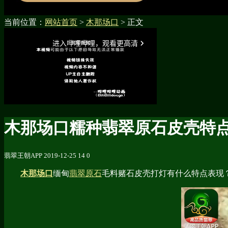
当前位置：
网站首页
>
木那场口
> 正文
木那场口糯种翡翠原石皮壳特点
翡翠王朝APP
2019-12-25
14
0
木那场口
缅甸
翡翠原石
毛料赌石皮壳打灯有什么特点表现