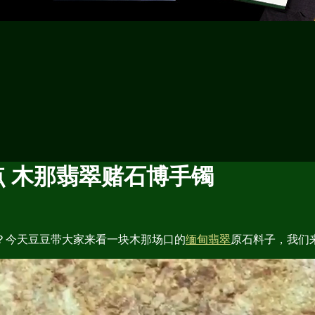
 木那翡翠赌石博手镯
？今天豆豆带大家来看一块木那场口的
缅甸翡翠
原石料子，我们