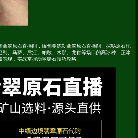
甸翡翠原石直播间，缅甸曼德勒翡翠原石直播间、探秘原石现
巴列、马萨、后江、帕敢、木那、龙肯等场口的高冰种、正冰
点表现，实战掌握翡翠赌石技巧攻略。