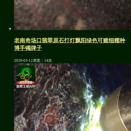
老南奇场口翡翠原石打灯飘阳绿色可赌细糯种
博手镯牌子
2020-03-12
浏览：14次