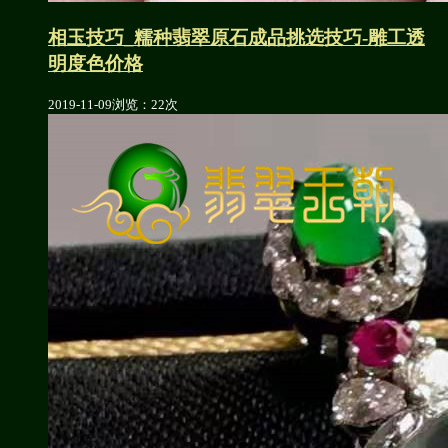
相玉技巧_糯种翡翠原石成品挑选技巧-雕工透
明度色价格
2019-11-09
浏览：22次