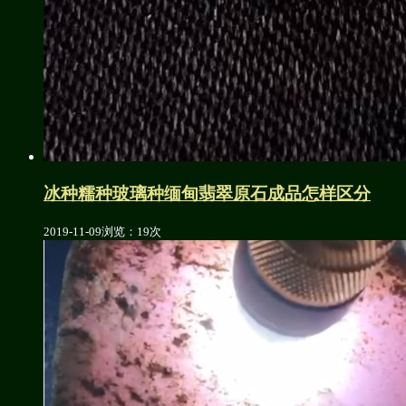
冰种糯种玻璃种缅甸翡翠原石成品怎样区分
2019-11-09
浏览：19次