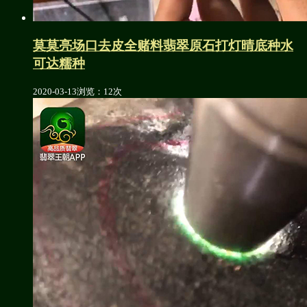
莫莫亮场口去皮全赌料翡翠原石打灯晴底种水
可达糯种
2020-03-13
浏览：12次