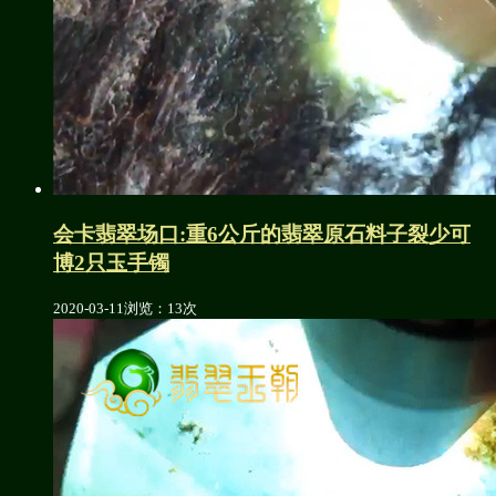
会卡翡翠场口:重6公斤的翡翠原石料子裂少可
博2只玉手镯
2020-03-11
浏览：13次