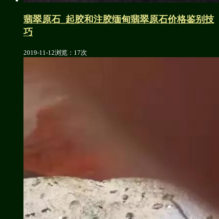
翡翠原石_起胶和注胶缅甸翡翠原石价格鉴别技
巧
2019-11-12
浏览：17次