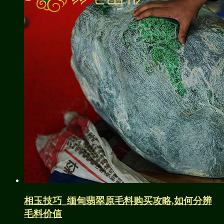
相玉技巧_缅甸翡翠原毛料购买攻略,如何分辨
毛料价值