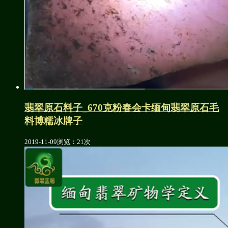
翡翠原石料子_670克粉春会卡缅甸翡翠原石毛
料博糯冰牌子
2019-11-09
浏览：21次