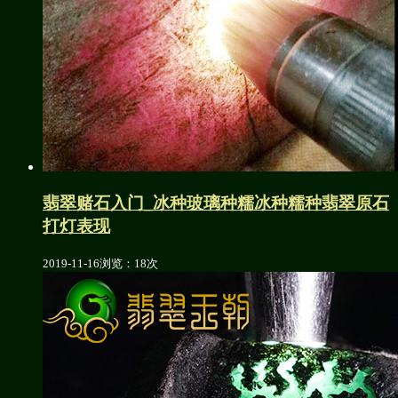
翡翠赌石入门_冰种玻璃种糯冰种糯种翡翠原石
打灯表现
2019-11-16
浏览：18次