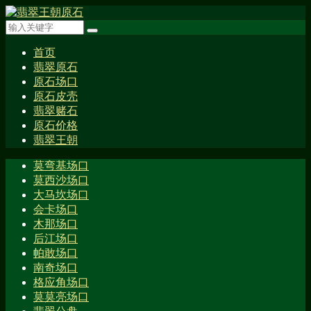
首页
翡翠原石
原石场口
原石皮壳
翡翠赌石
原石价格
翡翠王朝
莫弯基场口
莫西沙场口
大马坎场口
会卡场口
木那场口
后江场口
帕敢场口
南奇场口
格应角场口
莫莫亮场口