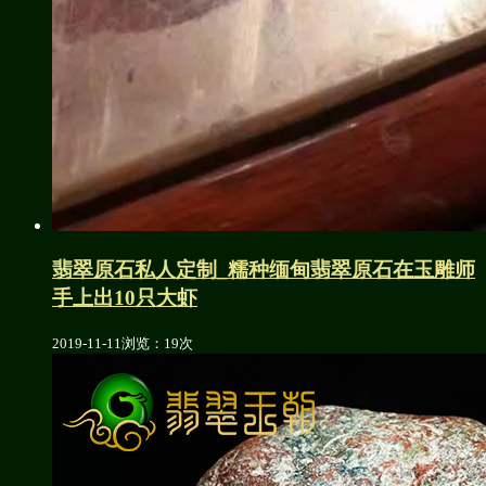
翡翠原石私人定制_糯种缅甸翡翠原石在玉雕师
手上出10只大虾
2019-11-11
浏览：19次