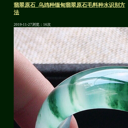
翡翠原石_乌鸡种缅甸翡翠原石毛料种水识别方
法
2019-11-27
浏览：16次