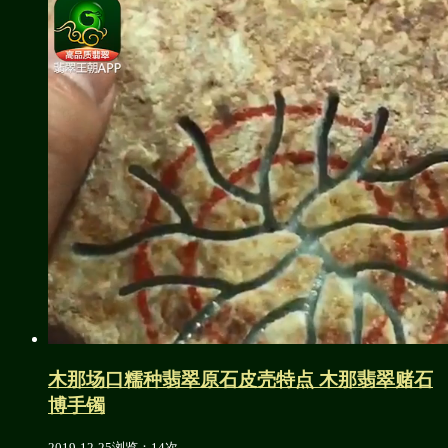
木那场口糯种翡翠原石皮壳特点 木那翡翠赌石
博手镯
2019-12-25
浏览：14次