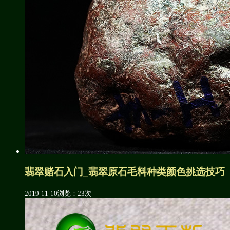
翡翠赌石入门_翡翠原石毛料种类颜色挑选技巧
2019-11-10
浏览：23次