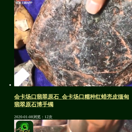
会卡场口翡翠原石_会卡场口糯种红蜡壳皮缅甸
翡翠原石博手镯
2020-01-08
浏览：12次