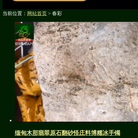
当前位置：
网站首页
> 春彩
缅甸木那翡翠原石翻砂怪庄料博糯冰手镯