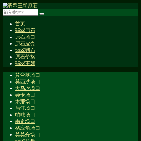
首页
翡翠原石
原石场口
原石皮壳
翡翠赌石
原石价格
翡翠王朝
莫弯基场口
莫西沙场口
大马坎场口
会卡场口
木那场口
后江场口
帕敢场口
南奇场口
格应角场口
莫莫亮场口