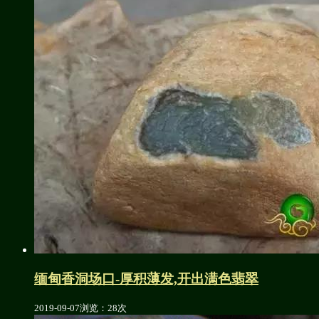
缅甸香洞场口-厚积薄发,开出满色翡翠
2019-09-07
浏览：28次