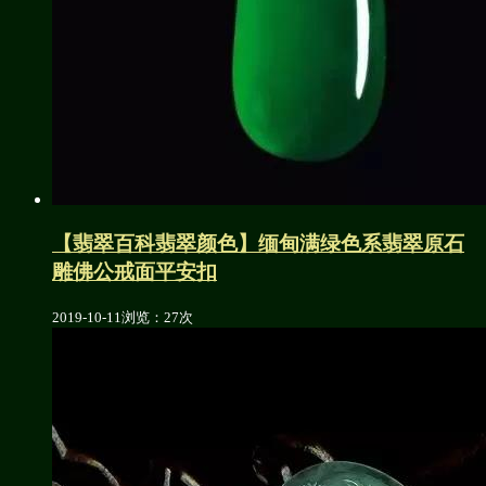
【翡翠百科翡翠颜色】缅甸满绿色系翡翠原石
雕佛公戒面平安扣
2019-10-11
浏览：27次