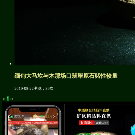
缅甸大马坎与木那场口翡翠原石赌性较量
2019-08-22
浏览：39次
‹‹
1
››