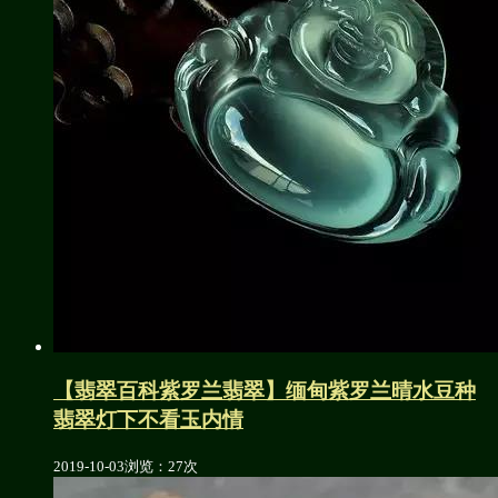
【翡翠百科紫罗兰翡翠】缅甸紫罗兰晴水豆种
翡翠灯下不看玉内情
2019-10-03
浏览：27次