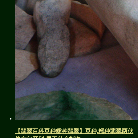
【翡翠百科豆种糯种翡翠】豆种,糯种翡翠两伙