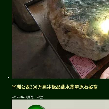
平洲公盘330万高冰极品蓝水翡翠原石鉴赏
2019-10-22
浏览：20次