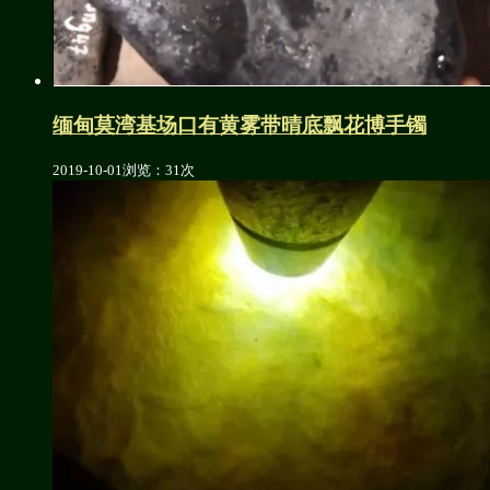
缅甸莫湾基场口有黄雾带晴底飘花博手镯
2019-10-01
浏览：31次