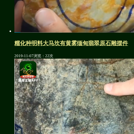
糯化种明料大马坎有黄雾缅甸翡翠原石雕摆件
2019-11-07
浏览：22次