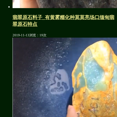
翡翠原石料子_有黄雾糯化种莫莫亮场口缅甸翡
翠原石特点
2019-11-13
浏览：19次