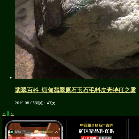
翡翠百科_缅甸翡翠原石玉石毛料皮壳特征之雾
2019-08-05
浏览：43次
‹‹
1
››