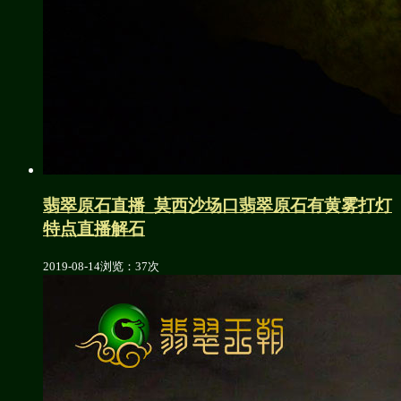
翡翠原石直播_莫西沙场口翡翠原石有黄雾打灯
特点直播解石
2019-08-14
浏览：37次