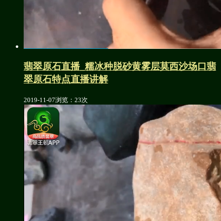
翡翠原石直播_糯冰种脱砂黄雾层莫西沙场口翡
翠原石特点直播讲解
2019-11-07
浏览：23次