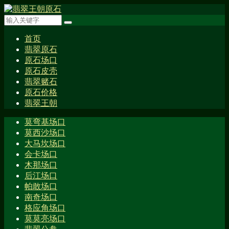
首页
翡翠原石
原石场口
原石皮壳
翡翠赌石
原石价格
翡翠王朝
莫弯基场口
莫西沙场口
大马坎场口
会卡场口
木那场口
后江场口
帕敢场口
南奇场口
格应角场口
莫莫亮场口