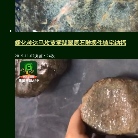
糯化种达马坎黄雾翡翠原石雕摆件镇宅纳福
2019-11-07
浏览：24次