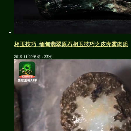
相玉技巧_缅甸翡翠原石相玉技巧之皮壳雾肉质
2019-11-09
浏览：23次