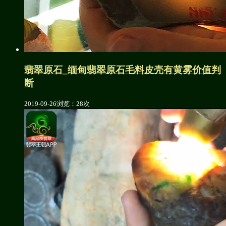
翡翠原石_缅甸翡翠原石毛料皮壳有黄雾价值判
断
2019-09-26
浏览：28次