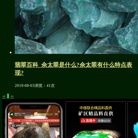
翡翠百科_佘太翠是什么?佘太翠有什么特点表
现?
2019-08-03
浏览：41次
‹‹
1
››