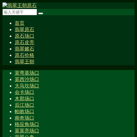
首页
翡翠原石
原石场口
原石皮壳
翡翠赌石
原石价格
翡翠王朝
莫弯基场口
莫西沙场口
大马坎场口
会卡场口
木那场口
后江场口
帕敢场口
南奇场口
格应角场口
莫莫亮场口